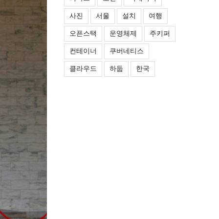
사진
서울
설치
여행
오픈스택
운영체제
주키퍼
컨테이너
쿠버네티스
클라우드
하둡
한국