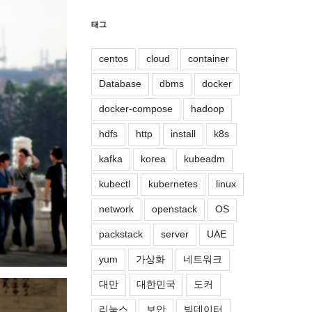
태그
centos
cloud
container
Database
dbms
docker
docker-compose
hadoop
hdfs
http
install
k8s
kafka
korea
kubeadm
kubectl
kubernetes
linux
network
openstack
OS
packstack
server
UAE
yum
가상화
네트워크
대만
대한민국
도커
리눅스
보안
빅데이터