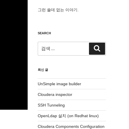
그런 쓸데 없는 이야기.
SEARCH
검
검
색:
색
최신 글
UnSimple image builder
Cloudera inspector
SSH Tunneling
OpenLdap 설치 (on Redhat linux)
Cloudera Components Configuration