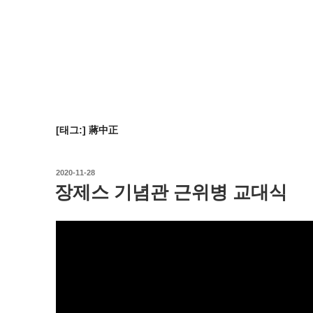
[태그:]
蔣中正
작
2020-11-28
성
장제스 기념관 근위병 교대식
일
자