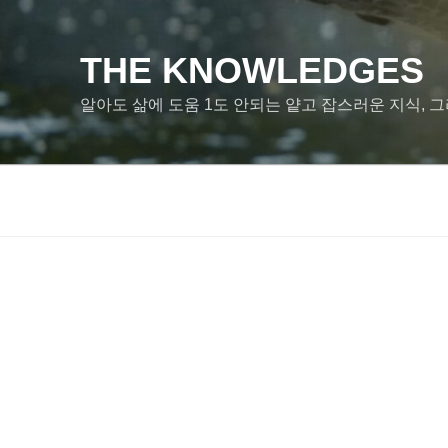
콘
텐
츠
THE KNOWLEDGES
로
알아도 삶에 도움 1도 안되는 얕고 잡스러운 지식, 그
바
로
가
기