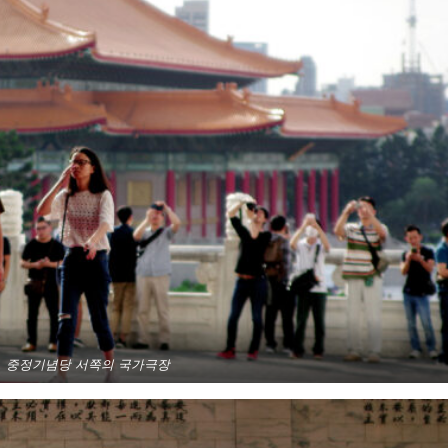
중정기념당 서쪽의 국가극장