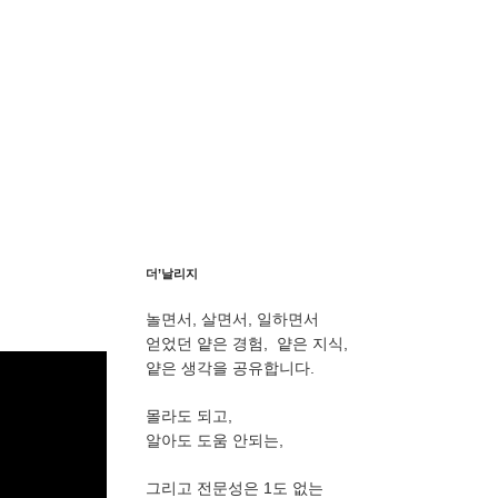
더’날리지
놀면서, 살면서, 일하면서
얻었던 얕은 경험, 얕은 지식,
얕은 생각을 공유합니다.
몰라도 되고,
알아도 도움 안되는,
그리고 전문성은 1도 없는