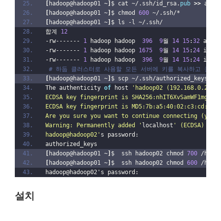
[
hadoop@hadoop01 ~
]
$ cat ~/.ssh/id_rsa.
pub
>>
 auth
[
hadoop@hadoop01 ~
]
$ chmod 
600
 ~/.ssh/*
[
hadoop@hadoop01 ~
]
$ ls -l ~/.ssh/
합계 
12
-rw------- 
1
 hadoop hadoop  
396
9
월 
14
15
:
32
 autho
-rw------- 
1
 hadoop hadoop 
1675
9
월 
14
15
:
24
 id_rs
-rw------- 
1
 hadoop hadoop  
396
9
월 
14
15
:
24
 id_rs
# 하둡 클러스터로 사용할 모든 서버에 키를 복사하고 권한
[
hadoop@hadoop01 ~
]
$ scp ~/.ssh/authorized_keys ha
The authenticity 
of
 host 
'hadoop02 (192.168.0.2)'
 
ECDSA key fingerprint is SHA256:nhIT6XvSamWF1mgXDk
ECDSA key fingerprint is MD5:7b:a5:40:02:c3:cd:0f:
Are you sure you want to continue connecting (yes/
Warning: Permanently added '
localhost
' (ECDSA) to 
hadoop@hadoop02'
s password:
authorized_keys     
[
hadoop@hadoop01 ~
]
$  ssh hadoop02 chmod 
700
 /home
[
hadoop@hadoop01 ~
]
$  ssh hadoop02 chmod 
600
 /home
hadoop@hadoop02's password:
설치