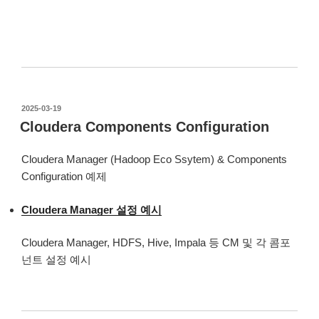
작
2025-03-19
성
Cloudera Components Configuration
일
자
Cloudera Manager (Hadoop Eco Ssytem) & Components
Configuration 예제
Cloudera Manager 설정 예시
Cloudera Manager, HDFS, Hive, Impala 등 CM 및 각 콤포
넌트 설정 예시