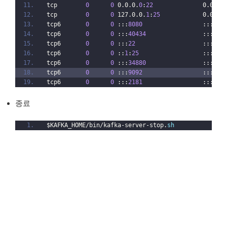
tcp        
0
0
 0.0.0.
0
:
22
              0.0.0.
tcp        
0
0
 127.0.0.
1
:
25
            0.0.0.
tcp6       
0
0
 :::
8080
                 :::*  
tcp6       
0
0
 :::
40434
                :::*  
tcp6       
0
0
 :::
22
                   :::*  
tcp6       
0
0
 ::
1
:
25
                  :::*  
tcp6       
0
0
 :::
34880
                :::*  
tcp6       
0
0
 :::
9092
                 :::*  
tcp6       
0
0
 :::
2181
                 :::*  
종료
$KAFKA_HOME/bin/kafka-server-stop.
sh