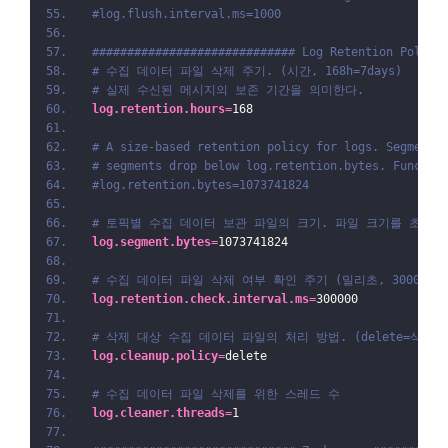
#log.flush.interval.ms=1000
############################# Log Retention Policy
# 수집 데이터 파일 삭제 주기. (시간, 168h=7days)
# 실제 수신된 메시지의 보존 기간을 의미한다. 
log.retention.hours
=
168
# A size-based retention policy for logs. Segments
# segments drop below log.retention.bytes. Functio
#log.retention.bytes=1073741824
# 토픽별 수집 데이터 보관 파일의 크기. 파일 크기를 초과하
log.segment.bytes
=
1073741824
# 수집 데이터 파일 삭제 여부 확인 주기 (밀리초, 300000ms=
log.retention.check.interval.ms
=
300000
# 삭제 대상 수집 데이터 파일의 처리 방법. (delete=삭제, 
log.cleanup.policy
=
delete
# 수집 데이터 파일 삭제를 위한 스레드 수
log.cleaner.threads
=
1