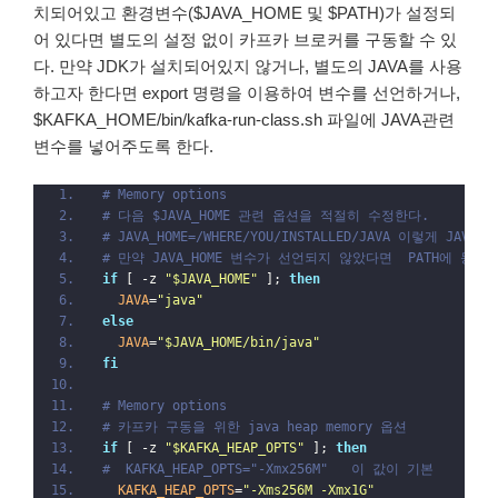
치되어있고 환경변수($JAVA_HOME 및 $PATH)가 설정되
어 있다면 별도의 설정 없이 카프카 브로커를 구동할 수 있
다. 만약 JDK가 설치되어있지 않거나, 별도의 JAVA를 사용
하고자 한다면 export 명령을 이용하여 변수를 선언하거나,
$KAFKA_HOME/bin/kafka-run-class.sh 파일에 JAVA관련
변수를 넣어주도록 한다.
# Memory options
# 다음 $JAVA_HOME 관련 옵션을 적절히 수정한다.
# JAVA_HOME=/WHERE/YOU/INSTALLED/JAVA 이렇게 JA
# 만약 JAVA_HOME 변수가 선언되지 않았다면  PATH에 등록
if
 [ -z 
"$JAVA_HOME"
 ]; 
then
  JAVA
=
"java"
else
  JAVA
=
"$JAVA_HOME/bin/java"
fi
# Memory options
# 카프카 구동을 위한 java heap memory 옵션
if
 [ -z 
"$KAFKA_HEAP_OPTS"
 ]; 
then
#  KAFKA_HEAP_OPTS="-Xmx256M"   이 값이 기본
  KAFKA_HEAP_OPTS
=
"-Xms256M -Xmx1G"