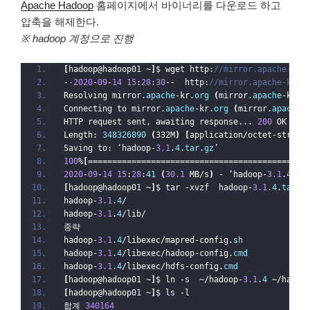
Apache Hadoop
홈페이지에서 바이너리를 다운로드 하고
압축을 해제한다.
※ hadoop 계정으로 진행
[
hadoop@hadoop01 ~
]
$ wget http:
//mirror.apache-kr.
-
-2020
-
09
-
14
15
:
28
:
30
--  http:
//mirror.apache-kr.o
Resolving mirror.
apache
-kr.
org
(
mirror.
apache
-kr.
o
Connecting to mirror.
apache
-kr.
org
(
mirror.
apache
-
HTTP request sent, awaiting response... 
200
 OK
Length: 
348326890
(
332M
)
[
application/octet-stream
Saving to: ‘hadoop-
3.1
.
4
.
tar
.
gz
’
100
%
[
=============================================
2020
-
09
-
14
15
:
28
:
41
(
30.1
 MB/s
)
 - ‘hadoop-
3.1
.
4
.
ta
[
hadoop@hadoop01 ~
]
$ tar -xvzf  hadoop-
3.1
.
4
.
tar
.
g
hadoop-
3.1
.
4
/
hadoop-
3.1
.
4
/lib/
중략
hadoop-
3.1
.
4
/libexec/mapred-config.
sh
hadoop-
3.1
.
4
/libexec/hadoop-config.
cmd
hadoop-
3.1
.
4
/libexec/hdfs-config.
cmd
[
hadoop@hadoop01 ~
]
$ ln -s  ~/hadoop-
3.1
.
4
 ~/hadoo
[
hadoop@hadoop01 ~
]
$ ls -l
합계 
340164