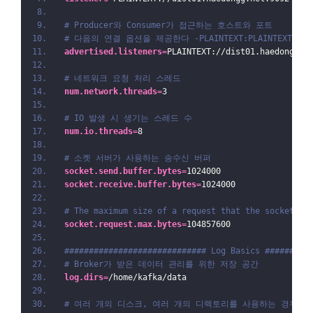
# Producer와 Consumer가 접근하는 호스트와 포트
# 다음의 연결 옵션을 제공한다 -PLAINTEXT:PLAINTEXT,SSL:SSL
advertised.listeners
=
PLAINTEXT://dist01.haedongg.n
# 네트워크 요청 처리 스레드
num.network.threads
=
3
# IO 발생 시 생기는 스레드 수
num.io.threads
=
8
# 소켓 서버가 사용하는 송수신 버퍼
socket.send.buffer.bytes
=
1024000
socket.receive.buffer.bytes
=
1024000
# The maximum size of a request that the socket se
socket.request.max.bytes
=
104857600
############################# Log Basics #########
# Broker가 받은 데이터 관리를 위한 저장 공간
log.dirs
=
/home/kafka/data
# 여러 개의 디스크, 여러 개의 디렉토리를 사용하는 경우 