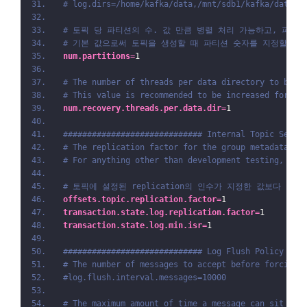
# log.dirs=/home/kafka/data,/mnt/sdb1/kafka/data,/
# 토픽 당 파티션의 수. 값 만큼 병렬 처리 가능하고, 파일 
# 기본 값으로써 토픽을 생성할 때 파티션 숫자를 지정할 수 
num.partitions
=
1
# The number of threads per data directory to be u
# This value is recommended to be increased for in
num.recovery.threads.per.data.dir
=
1
############################# Internal Topic Setti
# The replication factor for the group metadata in
# For anything other than development testing, a v
# 토픽에 설정된 replication의 인수가 지정한 값보다 
offsets.topic.replication.factor
=
1
transaction.state.log.replication.factor
=
1
transaction.state.log.min.isr
=
1
############################# Log Flush Policy ###
# The number of messages to accept before forcing 
#log.flush.interval.messages=10000
# The maximum amount of time a message can sit in 