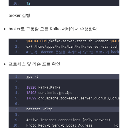
fi
broker 실행
broker로 구동할 모든 Kafka 서버에서 수행한다.
$KAFKA_HOME
/kafka-server-start.sh -daemon 
$KAFKA_H
ex) /home/apps/kafka/bin/kafka-server-start.sh -da
# 만약 -daemon 옵션을 추가하지 않으면 브로커가 backgrou
프로세스 및 리슨 포트 확인
jps -l
18320
 kafka.Kafka
18403
 sun.tools.jps.Jps
17899
 org.apache.zookeeper.server.quorum.QuorumPee
netstat -nltp
Active Internet connections (only servers)
Proto Recv-Q Send-Q Local Address           Foreig