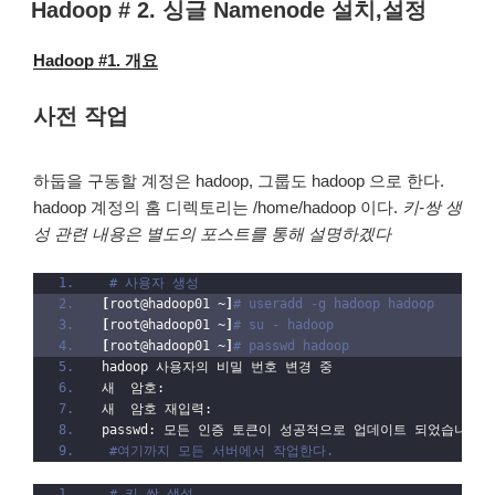
성
Hadoop # 2. 싱글 Namenode 설치,설정
일
자
Hadoop #1. 개요
사전 작업
하둡을 구동할 계정은 hadoop, 그룹도 hadoop 으로 한다.
hadoop 계정의 홈 디렉토리는 /home/hadoop 이다.
키-쌍 생
성 관련 내용은 별도의 포스트를 통해 설명하겠다
# 사용자 생성
[
root@hadoop01 ~
]
# useradd -g hadoop hadoop
[
root@hadoop01 ~
]
# su - hadoop
[
root@hadoop01 ~
]
# passwd hadoop
hadoop 사용자의 비밀 번호 변경 중
새  암호:
새  암호 재입력:
passwd: 모든 인증 토큰이 성공적으로 업데이트 되었습니다.
#여기까지 모든 서버에서 작업한다.
# 키 쌍 생성