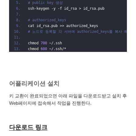
# public key 생성
ssh-keygen -y -f id_rsa > id_rsa.pub
# authoorized_keys
cat id_rsa.pub >> authorized_keys
# 노드로 등록할 각 서버에 authorized_keys를 복사 해줘야
chmod 
700
 ~/.ssh
chmod 
600
 ~/.ssh/*
어플리케이션 설치
키 교환이 완료되었으면 아래 파일을 다운로드받고 설치 후
Web페이지에 접속해서 작업을 진행한다.
다운로드 링크