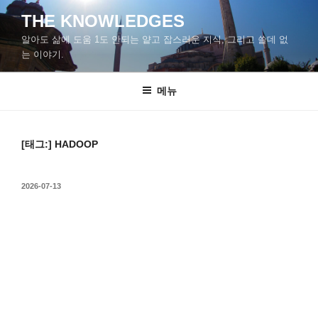
콘
THE KNOWLEDGES
텐
알아도 삶에 도움 1도 안되는 얕고 잡스러운 지식, 그리고 쓸데 없
츠
는 이야기.
로
바
메뉴
로
가
기
[태그:]
HADOOP
작
2026-07-13
성
일
자