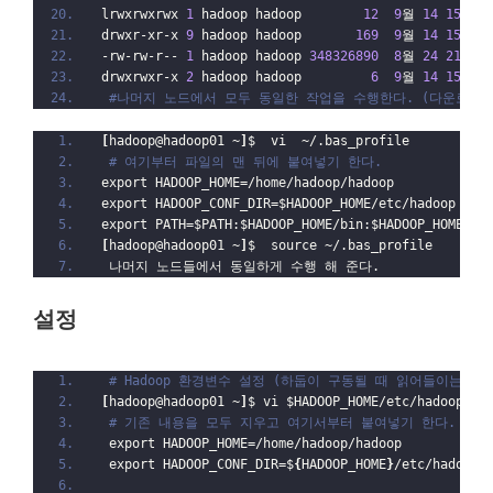
lrwxrwxrwx 
1
 hadoop hadoop        
12
9
월 
14
15
:
31
 
drwxr-xr-x 
9
 hadoop hadoop       
169
9
월 
14
15
:
31
 
-rw-rw-r-- 
1
 hadoop hadoop 
348326890
8
월 
24
21
:
40
 
drwxrwxr-x 
2
 hadoop hadoop         
6
9
월 
14
15
:
22
 
#나머지 노드에서 모두 동일한 작업을 수행한다. (다운로드,
[
hadoop@hadoop01 ~
]
$  vi  ~/.bas_profile
# 여기부터 파일의 맨 뒤에 붙여넣기 한다.
export HADOOP_HOME=/home/hadoop/hadoop
export HADOOP_CONF_DIR=$HADOOP_HOME/etc/hadoop
export PATH=$PATH:$HADOOP_HOME/bin:$HADOOP_HOME/sb
[
hadoop@hadoop01 ~
]
$  source ~/.bas_profile
 나머지 노드들에서 동일하게 수행 해 준다.
설정
# Hadoop 환경변수 설정 (하둡이 구동될 때 읽어들이는 환
[
hadoop@hadoop01 ~
]
$ vi $HADOOP_HOME/etc/hadoop/ha
# 기존 내용을 모두 지우고 여기서부터 붙여넣기 한다.
 export HADOOP_HOME=/home/hadoop/hadoop
 export HADOOP_CONF_DIR=$
{
HADOOP_HOME
}
/etc/hadoop