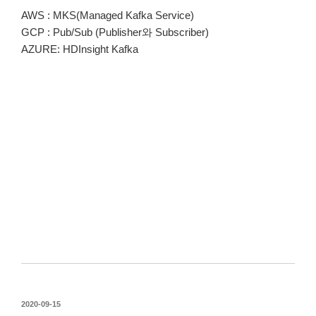
AWS : MKS(Managed Kafka Service)
GCP : Pub/Sub (Publisher와 Subscriber)
AZURE: HDInsight Kafka
작
2020-09-15