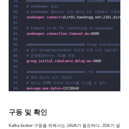
############################# Zookeeper ##########
# zookeeper 정보.
# zookeeper 클러스터 모두 콤마(,)로 구분해서 기재한다.
zookeeper.connect
=
dist01.haedongg.net:2181,dist02.
# Timeout in ms for connecting to zookeeper
zookeeper.connection.timeout.ms
=
6000
############################# Group Coordinator Se
# 초기 GroupCoordinator 재조정 지연 시간 (밀리초) 
# 운영환경에서는 3초를 권장 
group.initial.rebalance.delay.ms
=
3000
############################# 기타 ################
# 최대 메시지 크기 (byte) 
# 예시는 15MB 까지의 메시지를 수신할 수 있다.
message.max.bytes
=
15728640
구동 및 확인
Kafka broker 구동을 위해서는 JAVA가 필요하다. JDK가 설