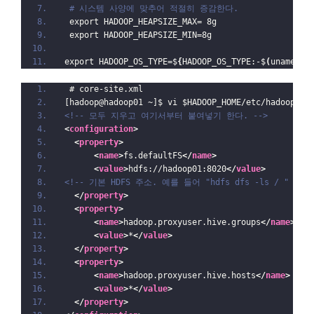
# 시스템 사양에 맞추어 적절히 증감한다.
 export HADOOP_HEAPSIZE_MAX= 8g
 export HADOOP_HEAPSIZE_MIN=8g
export HADOOP_OS_TYPE=$
{
HADOOP_OS_TYPE:-$
(
uname -s
 # core-site.xml
[hadoop@hadoop01 ~]$ vi $HADOOP_HOME/etc/hadoop/co
<!-- 모두 지우고 여기서부터 붙여넣기 한다. -->
<
configuration
>
<
property
>
<
name
>
fs.defaultFS
</
name
>
<
value
>
hdfs://hadoop01:8020
</
value
>
<!-- 기본 HDFS 주소. 예를 들어 "hdfs dfs -ls / "
</
property
>
<
property
>
<
name
>
hadoop.proxyuser.hive.groups
</
name
>
<
value
>
*
</
value
>
</
property
>
<
property
>
<
name
>
hadoop.proxyuser.hive.hosts
</
name
>
<
value
>
*
</
value
>
</
property
>