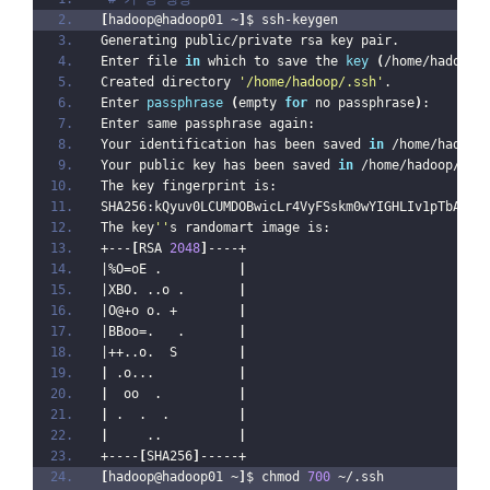
[
hadoop@hadoop01 ~
]
$ ssh-keygen
Generating public/private rsa key pair.
Enter file 
in
 which to save the 
key
(
/home/hadoop/
Created directory 
'/home/hadoop/.ssh'
.
Enter 
passphrase
(
empty 
for
 no passphrase
)
:
Enter same passphrase again:
Your identification has been saved 
in
 /home/hadoop
Your public key has been saved 
in
 /home/hadoop/.ss
The key fingerprint is:
SHA256:kQyuv0LCUMDOBwicLr4VyFSskm0wYIGHLIv1pTbALF0
The key
''
s randomart image is:
+---
[
RSA 
2048
]
----+
|%O=oE .          
|
|XBO. ..o .       
|
|O@+o o. +        
|
|BBoo=.   .       
|
|++..o.  S        
|
|
 .o...           
|
|
  oo  .          
|
|
 .  .  .         
|
|
     ..          
|
+----
[
SHA256
]
-----+
[
hadoop@hadoop01 ~
]
$ chmod 
700
 ~/.ssh