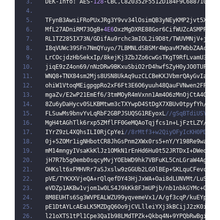
DEK-Info: AES-
128
-CBC,C820352F5512D184F9C6887101DB
TFynB3AwsiFRoPUxJRg3Y9vv34lOsimQB3yNEyKMP2jvt5XbJF
MfL27ADniRM73OgB+
4E6
OxzMgDXRE88Gor6CifWUZcASMPPOn5
RL1TZ285IX73N/GDifAu9rchc3mIOL2i9D8t/TWUVMNjV+jL+j
I8qVUWc39SFn7NmQYuyo/7LBMNLdSBSMr4WpavM7WbbZAAcRZI
LrCOcjdzHbSekxIp/8kejKj3ZbJZo6cwGsTKgT9RfLvamU38f2
jiqE9zZ4on69/nNzDRw9BKxuSbiO2rD4hwfSZyH0yJO0TUFaNP
WNQ8+TNX84sm2Mjs8USN8UkAq9uzCLCBeKXJVbmrQAyGvIaU4Y
ohiW1VtoqMEigpgpRo2xF6Ft3E6O6yuuh48QauFVNwen2FPGLm
mgaZv/E2wP21EmEf6/3tmMOyR4mVxnn1Am4O6zMnOjCtA4OZxv
8Zu6yDaHycv0SLKBMtwm3cTXYwpD4StDgX7XBUv0tpyfYh/okT
FLSuwMs9bnvYvLqRbF2GBPJSUQSG1REyoxL
//gSqBTdiUSYb22
MgH4tAGhTlk6rxp5ZMflFF0GeMQAoTqjfcs1n+LjFztLZY/L/n
IYrZ9zL4XQhsILI0RjCpYei
//8rMtf3+w2QiyOFyIcKH0PDRDJ
0j+5ZOMr1igNHbotCR8JhGsPnm2XWx0rs5+nY/Y198Re9waebE
mM14mngyIVsaKkKlJz1OMkN1rEnHd6Hu0t52JRTDxI+DWed+Zb
jH7R7b5g0emb0sqcyMvjYOEbWD9hk7VBFuKL5CnLGraW4Ag+Fc
OHKslt6xFMHVRr7aSJxslw9zGGUb2LG0lBEp+SKLquCFevcv2r
pVE/TYKXXVjeQA+rQlqefDY43HjJxWA+Oai8dLUNVMt/LuSge5
eVDZp1AKBw1vjom1w0LS4J9kKk8FJmUPjb/nb1nbkGYMc+QGQZ
8M8EUHTs6Sg3WVPEALWZU99yqvemeVx1/A/gf3cqP/kuEYphFN
pE1DtAYLcAEaLK5MZDgQ6Oo9jCVLlleiYXj3kBCijJ2zK0iXh0
l21oXTS1tPl1Cpe3QaIb98LMdTPZk+Qkbq4N+9YPQbRwBgiDF2