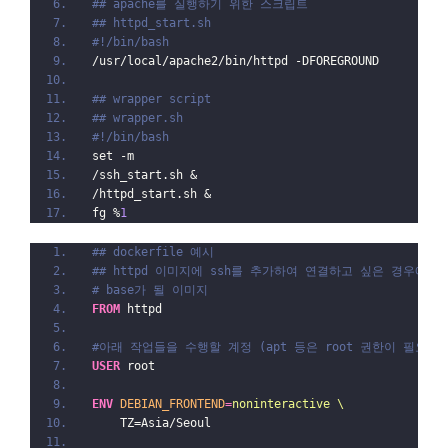
## apache를 실행하기 위한 스크립트
## httpd_start.sh
#!/bin/bash
/usr/local/apache2/bin/httpd -DFOREGROUND
## wrapper script
## wrapper.sh
#!/bin/bash
set -m
/ssh_start.sh &
/httpd_start.sh &
fg %
1
## dockerfile 예시
## httpd 이미지에 ssh를 추가하여 연결하고 싶은 경우에 
# base가 될 이미지
FROM
 httpd
#아래 작업들을 수행할 계정 (apt 등은 root 권한이 필요하
USER
 root
ENV
DEBIAN_FRONTEND
=
noninteractive \
    TZ=Asia/Seoul