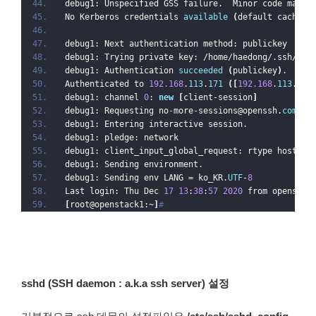
debug1: Unspecified GSS failure.  Minor code may p
No Kerberos credentials 
available
(
default cache: 
debug1: Next authentication method: publickey
debug1: Trying private key: /home/haedong/.ssh/id_
debug1: Authentication 
succeeded
(
publickey
)
.
Authenticated to 
192.168
.
113
.
171
([
192.168
.
113
.
171
debug1: channel 
0
: 
new
[
client-session
]
debug1: Requesting no-more-sessions@openssh.
com
debug1: Entering interactive session.
debug1: pledge: network
debug1: client_input_global_request: rtype hostkey
debug1: Sending environment.
debug1: Sending env LANG = ko_KR.
UTF
-
8
Last login: Thu Dec 
17
13
:
38
:
57
2020
 from openstac
[
root@openstack1:~
]
#
sshd (SSH daemon : a.k.a ssh server) 설정