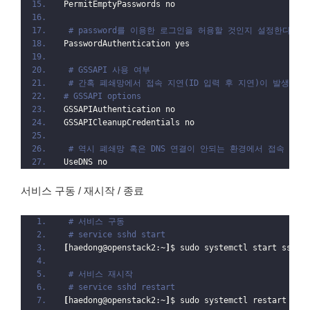
PermitEmptyPasswords no
# password를 이용한 로그인을 허용할 것인지 설정한다.
PasswordAuthentication yes
# GSSAPI 사용 여부
# 간혹 폐쇄망에서 접속 지연(ID 입력 후 지연)이 발생하년 
# GSSAPI options
GSSAPIAuthentication no
GSSAPICleanupCredentials no
# 역시 폐쇄망 혹은 DNS 연결이 안되는 환경에서 접속 지연
UseDNS no
서비스 구동 / 재시작 / 종료
# 서비스 구동
# service sshd start
[
haedong@openstack2:~
]
$ sudo systemctl start sshd.
# 서비스 재시작
# service sshd restart
[
haedong@openstack2:~
]
$ sudo systemctl restart ssh