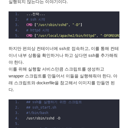
실행되지 않는다는 이야기이다.
...전략...
# ssh 시작
CMD
[
"/usr/sbin/sshd"
, 
"-D"
]
# httpd 시작
CMD
[
"/usr/local/apache2/bin/httpd"
, 
"-DFOREGROUND
하지만 편의상 컨테이너에 ssh로 접속하고, 이를 통해 컨테
이너 내부 상황을 확인하거나 하고 싶다면 ssh를 추가해줘
야 한다.
이를 위해 실행할 서비스만큼 스크립트를 생성하고
wrapper 스크립트를 만들어서 이들을 실행해줘야 한다. 아
래 스크립트와 dockerfile을 참고해서 이미지를 만들면 된
다.
## ssh를 실행하기 위한 스크립트 
## ssh_start.sh
#!/bin/bash
/usr/sbin/sshd -D