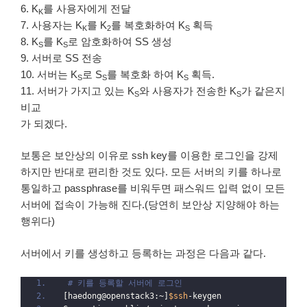
6. K
를 사용자에게 전달
K
7. 사용자는 K
를 K
를 복호화하여 K
획득
K
2
S
8. K
를 K
로 암호화하여 SS 생성
S
S
9. 서버로 SS 전송
10. 서버는 K
로 S
를 복호화 하여 K
획득.
S
S
S
11. 서버가 가지고 있는 K
와 사용자가 전송한 K
가 같은지
S
S
비교
가 되겠다.
보통은 보안상의 이유로 ssh key를 이용한 로그인을 강제
하지만 반대로 편리한 것도 있다. 모든 서버의 키를 하나로
통일하고 passphrase를 비워두면 패스워드 입력 없이 모든
서버에 접속이 가능해 진다.(당연히 보안상 지양해야 하는
행위다)
서버에서 키를 생성하고 등록하는 과정은 다음과 같다.
# 키를 등록할 서버에 로그인
[haedong@openstack3:~]
$ssh
-keygen