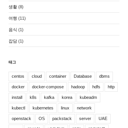
생활
(8)
여행
(11)
음식
(1)
잡담
(1)
태그
centos
cloud
container
Database
dbms
docker
docker-compose
hadoop
hdfs
http
install
k8s
kafka
korea
kubeadm
kubectl
kubernetes
linux
network
openstack
OS
packstack
server
UAE