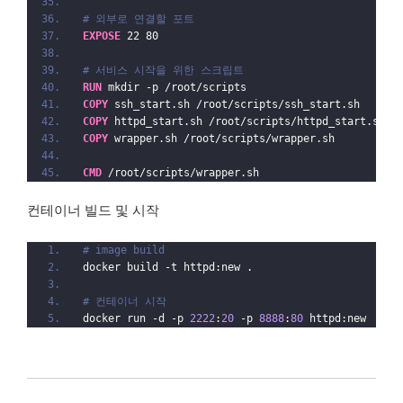
# 외부로 연결할 포트
EXPOSE
 22 80
# 서비스 시작을 위한 스크립트
RUN
 mkdir -p /root/scripts
COPY
 ssh_start.sh /root/scripts/ssh_start.sh
COPY
 httpd_start.sh /root/scripts/httpd_start.sh
COPY
 wrapper.sh /root/scripts/wrapper.sh
CMD
 /root/scripts/wrapper.sh
컨테이너 빌드 및 시작
# image build
docker build -t httpd:new .
# 컨테이너 시작
docker run -d -p 
2222
:
20
 -p 
8888
:
80
 httpd:new