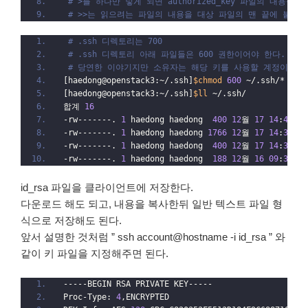
# >를 하나만 넣게 되면 authorized_key 파일의 내용을 
# >>는 읽으려는 파일의 내용을 대상 파일의 맨 끝에 붙여넣
# .ssh 디렉토리는 700 
# .ssh 디렉토리 아래 파일들은 600 권한이어야 한다.
# 당연한 이야기지만 소유자는 해당 키를 사용할 계정이어야
[haedong@openstack3:~/.ssh]
$chmod
600
 ~/.ssh/*
[haedong@openstack3:~/.ssh]
$ll
 ~/.ssh/
합계 
16
-rw-------. 
1
 haedong haedong  
400
12
월 
17
14
:
41
 au
-rw-------. 
1
 haedong haedong 
1766
12
월 
17
14
:
33
 id
-rw-------. 
1
 haedong haedong  
400
12
월 
17
14
:
33
 id
-rw-------. 
1
 haedong haedong  
188
12
월 
16
09
:
30
 kn
id_rsa 파일을 클라이언트에 저장한다.
다운로드 해도 되고, 내용을 복사한뒤 일반 텍스트 파일 형
식으로 저장해도 된다.
앞서 설명한 것처럼 ” ssh account@hostname -i id_rsa ” 와
같이 키 파일을 지정해주면 된다.
-----BEGIN RSA PRIVATE KEY-----
Proc-Type: 
4
,ENCRYPTED