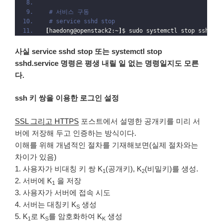
# 서비스 구동
# service sshd stop
[
haedong@openstack2:~
]
$ sudo systemctl stop sshd.
s
사실 service sshd stop 또는 systemctl stop
sshd.service 명령은 평생 내릴 일 없는 명령일지도 모른
다.
ssh 키 쌍을 이용한 로그인 설정
SSL 그리고 HTTPS
포스트에서 설명한 공개키를 미리 서
버에 저장해 두고 인증하는 방식이다.
이해를 위해 개념적인 절차를 기재해보면(실제 절차와는
차이가 있음)
1. 사용자가 비대칭 키 쌍 K
(공개키), K
(비밀키)를 생성.
1
2
2. 서버에 K
을 저장
1
3. 사용자가 서버에 접속 시도
4. 서버는 대칭키 K
생성
S
5. K
로 K
를 암호화하여 K
생성
1
S
K