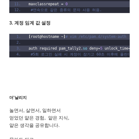
선
maxclassrepeat = 
0
택
#연속으로 같은 종류의 문자 사용 허용.
3. 계정 임계 값 설정
[
root@hostname ~
]
# vim /etc/pam.d/system-auth
auth required pam_tally2.
so
 deny=
5
 unlock_time=
60
#5회 로그인 실패 시 계정이 잠기고 60초 이후에 풀린다.
더’날리지
놀면서, 살면서, 일하면서
얻었던 얕은 경험, 얕은 지식,
얕은 생각을 공유합니다.