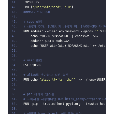
EXPOSE 22
CMD 
[
"/usr/sbin/sshd"
, 
"-D"
]
####여기까지 SSH
# sudo 설정
# 사용자 추가, $USER 가 사용자 명, $PASSWORD 가 패스
RUN adduser --disabled-password --gecos 
""
 $USER &
    echo '$USER:$PASSWORD' | chpasswd  &&\ 
    adduser $USER sudo &&\ 
    echo 'USER ALL=
(
ALL
)
 NOPASSWD:ALL' 
>>
 /etc/sud
# user 변경
USER $USER
# alias를 추가하고 싶은 경우
RUN echo 
"alias ll='ls -lha'"
>>
  /home/$USER/.ba
# pip 패키지 인스톨
# 프록시를 사용한다면 RUN https_proxy=http://PROXY_SERVE
RUN  pip --trusted-host pypi.org --trusted-host fi
# 설정된 home directory의 권한 부여