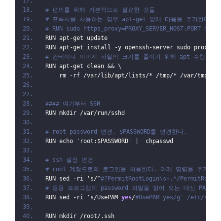
# 편의를 위해 기본적으로 필요한 것들
# 프록시를 사용하는 경우 apt-get 앞에 다음을 추가한다.
# RUN sudo https_proxy=PROXY_SERVER_HOST:PORT http
RUN apt-get update
RUN apt-get install -y openssh-server sudo procps 
# 컨테이너 이미지 파일의 크기를 줄이기 위해 apt 수행 중
RUN apt-get clean && \
    rm -rf /var/lib/apt/lists/* /tmp/* /var/tmp/*
#### 여기부터 SSH 
RUN mkdir /var/run/sshd
# root password 변경, $PASSWORD를 변경한다.
RUN echo 'root:$PASSWORD' |  chpasswd
# ssh 설정 변경
# root 계정으로의 로그인을 허용한다. 아래 명령을 추가하지
RUN sed -ri 's/^
#?PermitRootLogin\s+.*/PermitRootL
# 응용 프로그램이 password 파일을 읽어 오는 대신 PAM
RUN sed -ri 's/UsePAM 
yes
/
#UsePAM yes/g' /etc/ssh/
RUN mkdir /root/.ssh