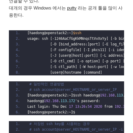
연결할 수 있다.
대개의 경우 Windows 에서는
putty
라는 공개 툴을 많이 사
용한다.
[haedong@openstack2:~]
$ssh
usage: ssh [-1246AaCfGgKkMNnqsTtVvXxYy] [-b bind_a
           [-D [bind_address:]port] [-E log_file] 
           [-F configfile] [-I pkcs11] [-i identit
           [-J [user@]host[:port]] [-L address] [-
           [-O ctl_cmd] [-o option] [-p port] [-Q 
           [-S ctl_path] [-W host:port] [-w local_
           [user@]hostname [command]
# 일반적인 연결방법
# ssh account@server_HOSTNAME_or_server_IP
[
haedong@openstack2:~
]
$ssh haedong@
192.168
.
113
.
172
haedong@
192.168
.
113
.
172
's password:
Last login: Thu Dec 
17
13
:
26
:
54
2020
 from 
192.168
.
[
haedong@openstack2:~
]
$
# 저장된 ssh key를 사용하는 경우
# ssh account@server_HOSTNAME_or_server_IP -i KEY