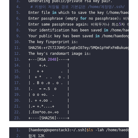
Generating public/private rsa key pair.
# 키쌍이 저장될 경로 기본값은 /home/계정명/.ssh/
Enter file 
in
 which to save the key (/home/haedong
Enter passphrase (empty 
for
 no passphrase): 비워
Enter same passphrase again: 비워두거나 최소
5
자 이상의
Your identification has been saved 
in
 /home/haedon
Your public key has been saved 
in
 /home/haedong/.s
The key fingerprint is:
SHA256:+rZt72JUHSrIuqEeI07ey/5MQm1pYmFxFmBukuegj8s
The key's randomart image is:
+---[RSA 
2048
]----+
|    +.+.         |
|   + +        .  |
|  + *  . .   o . |
| . B o .o . o .  |
|.   = =.S  o     |
| o o +o.  .      |
|. + +.oo .       |
|.= +.*....+      |
|.Eoo*oo.o+.+o    |
+----[SHA256]-----+
[haedong@openstack3:~/.ssh]
$ls
 -lah /home/haedong/
합계 12K