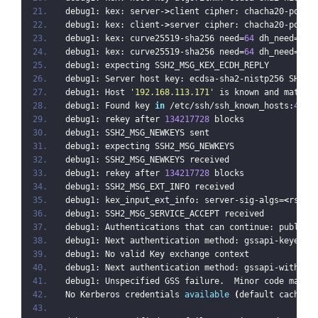
debug1: kex: server-
>
client cipher: chacha20-poly1
debug1: kex: client-
>
server cipher: chacha20-poly1
debug1: kex: curve25519-sha256 need=
64
 dh_need=
64
debug1: kex: curve25519-sha256 need=
64
 dh_need=
64
debug1: expecting SSH2_MSG_KEX_ECDH_REPLY
debug1: Server host key: ecdsa-sha2-nistp256 SHA25
debug1: Host 
'192.168.113.171'
 is known and matche
debug1: Found key 
in
 /etc/ssh/ssh_known_hosts:
4
debug1: rekey after 
134217728
 blocks
debug1: SSH2_MSG_NEWKEYS sent
debug1: expecting SSH2_MSG_NEWKEYS
debug1: SSH2_MSG_NEWKEYS received
debug1: rekey after 
134217728
 blocks
debug1: SSH2_MSG_EXT_INFO received
debug1: kex_input_ext_info: server-sig-algs=
<
rsa-s
debug1: SSH2_MSG_SERVICE_ACCEPT received
debug1: Authentications that can continue: publick
debug1: Next authentication method: gssapi-keyex
debug1: No valid Key exchange context
debug1: Next authentication method: gssapi-with-mi
debug1: Unspecified GSS failure.  Minor code may p
No Kerberos credentials 
available
(
default cache: 