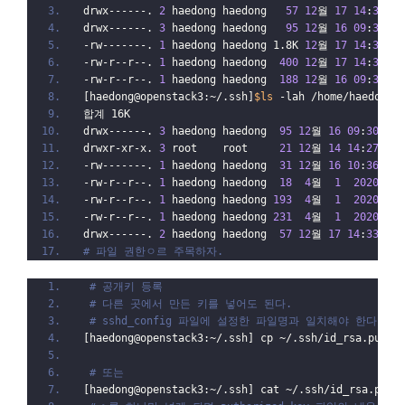
drwx------. 
2
 haedong haedong   
57
12
월 
17
14
:
33
 .
drwx------. 
3
 haedong haedong   
95
12
월 
16
09
:
30
 ..
-rw-------. 
1
 haedong haedong 1.8K 
12
월 
17
14
:
33
 id
-rw-r--r--. 
1
 haedong haedong  
400
12
월 
17
14
:
33
 id
-rw-r--r--. 
1
 haedong haedong  
188
12
월 
16
09
:
30
 kn
[haedong@openstack3:~/.ssh]
$ls
 -lah /home/haedong/
합계 16K
drwx------. 
3
 haedong haedong  
95
12
월 
16
09
:
30
 .
drwxr-xr-x. 
3
 root    root     
21
12
월 
14
14
:
27
 ..
-rw-------. 
1
 haedong haedong  
31
12
월 
16
10
:
36
 .ba
-rw-r--r--. 
1
 haedong haedong  
18
4
월  
1
2020
 .ba
-rw-r--r--. 
1
 haedong haedong 
193
4
월  
1
2020
 .ba
-rw-r--r--. 
1
 haedong haedong 
231
4
월  
1
2020
 .ba
drwx------. 
2
 haedong haedong  
57
12
월 
17
14
:
33
 .ss
# 파일 권한ㅇ르 주목하자.
# 공개키 등록
# 다른 곳에서 만든 키를 넣어도 된다.
# sshd_config 파일에 설정한 파일명과 일치해야 한다.
[haedong@openstack3:~/.ssh] cp ~/.ssh/id_rsa.pub  
# 또는
[haedong@openstack3:~/.ssh] cat ~/.ssh/id_rsa.pub 