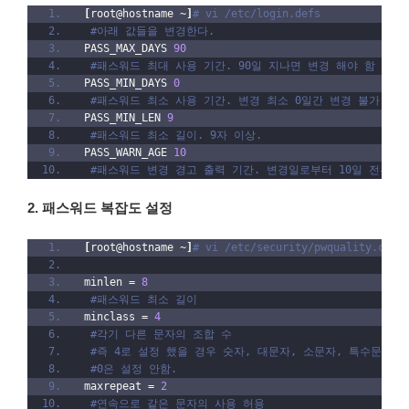
[
root@hostname ~
]
# vi /etc/login.defs
y
e
#아래 값들을 변경한다.
를
c
PASS_MAX_DAYS 
90
눌
t
#패스워드 최대 사용 기간. 90일 지나면 변경 해야 함
러
i
PASS_MIN_DAYS 
0
저
o
#패스워드 최소 사용 기간. 변경 최소 0일간 변경 불가.
장
n
PASS_MIN_LEN 
9
한
]
#패스워드 최소 길이. 9자 이상.
다
–
PASS_WARN_AGE 
10
.
[
#패스워드 변경 경고 출력 기간. 변경일로부터 10일 전부터 
끝
S
.
S
H
2. 패스워드 복잡도 설정
]
–
[
root@hostname ~
]
# vi /etc/security/pwquality.conf
[
A
minlen = 
8
u
#패스워드 최소 길이
t
minclass = 
4
h
#각기 다른 문자의 조합 수 
]
#즉 4로 설정 했을 경우 숫자, 대문자, 소문자, 특수문자가
에
#0은 설정 안함.
서
maxrepeat = 
2
키
#연속으로 같은 문자의 사용 허용