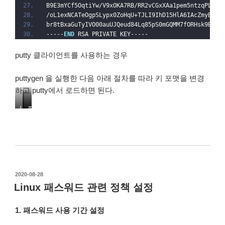
B9E3mYCf5OqtiYw/V9xOKA7RB/RR2vCGxXAa1pem5ntzqPLYhB
/oL1exNCATeOgpSLypx0ZoHqU+TJLI9IhD15HlA6IAcZmyBp+j
br8tBxaGuTyIVO00auUJQeud84Lq85pS0mGQMM7fORHsk9B4Pu
-----
END
 RSA PRIVATE KEY-----
putty 클라이언트를 사용하는 경우
puttygen 을 실행한 다음 아래 절차를 따라 키 포맷을 변경
하고 putty에서 로드하면 된다.
L
S
좌
o
a
측
a
v
카
d
e
테
를
P
고
눌
r
리
러
i
트
작
2020-08-28
파
v
리
성
일
a
[
Linux 패스워드 관련 정책 설정
일
을
t
C
자
열
e
o
1. 패스워드 사용 기간 설정
고
k
n
e
n