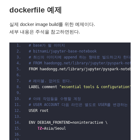
dockerfile 예제
실제 docker image build를 위한 예제이다.
세부 내용은 주석을 참고하면된다.
# base가 될 이미지 
# bitnami/jupyter-base-notebook
# 최신의 이미지에 append 하는 형태로 빌드하고자 한다면 lat
# FROM haedongg.net/library/jupyter/pyspark-notebo
FROM haedongg.net/library/jupyter/pyspark-notebook
# 레이블. 없어도 된다. 
LABEL comment 
"essential tools & configuration"
# 아래 작업들을 수행할 계정 
# USER ACCOUNT 다음 라인은 별도로 USER를 변경하는 작
USER root
ENV DEBIAN_FRONTEND=noninteractive \
    TZ
=
Asia/Seoul