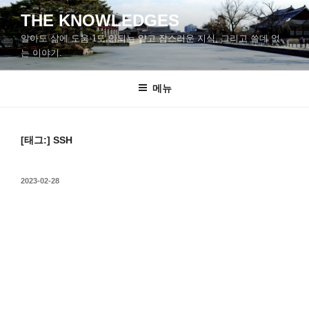
콘
THE KNOWLEDGES
텐
알아도 삶에 도움 1도 안되는 얕고 잡스러운 지식, 그리고 쓸데 없
츠
는 이야기.
로
바
메뉴
로
가
기
[태그:]
SSH
작
2023-02-28
성
일
자