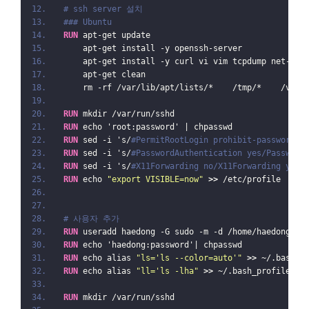
# ssh server 설치
### Ubuntu
RUN
 apt-get update                                
    apt-get install -y openssh-server             
    apt-get install -y curl vi vim tcpdump net-too
    apt-get clean                                 
    rm -rf /var/lib/apt/lists/*    /tmp/*    /var/
RUN
 mkdir /var/run/sshd
RUN
 echo 'root:password' | chpasswd
RUN
 sed -i 's/
#PermitRootLogin prohibit-password/P
RUN
 sed -i 's/
#PasswordAuthentication yes/Password
RUN
 sed -i 's/
#X11Forwarding no/X11Forwarding yes/
RUN
 echo 
"export VISIBLE=now"
>>
 /etc/profile
# 사용자 추가
RUN
 useradd haedong -G sudo -m -d /home/haedong -s
RUN
 echo 'haedong:password'| chpasswd
RUN
 echo alias 
"ls='ls --color=auto'"
>>
 ~/.bash_p
RUN
 echo alias 
"ll='ls -lha"
>>
 ~/.bash_profile
RUN
 mkdir /var/run/sshd