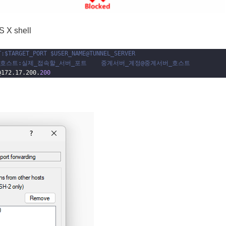
 X shell
T:$TARGET_PORT $USER_NAME@TUNNEL_SERVER
서버_호스트:실제_접속할_서버_포트    중계서버_계정@중계서버_호스트
@172.17.200.
200