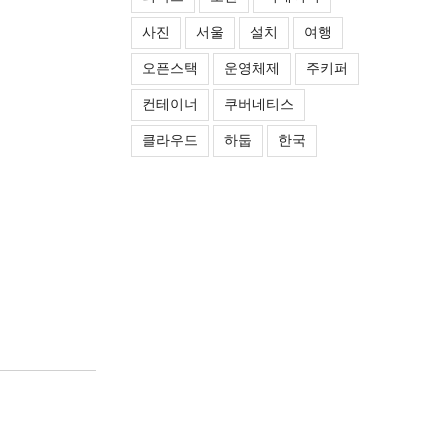
사진
서울
설치
여행
오픈스택
운영체제
주키퍼
컨테이너
쿠버네티스
클라우드
하둡
한국