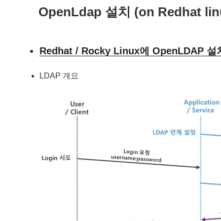
성
OpenLdap 설치 (on Redhat lin
일
자
Redhat / Rocky Linux에 OpenLDAP 설치
LDAP 개요