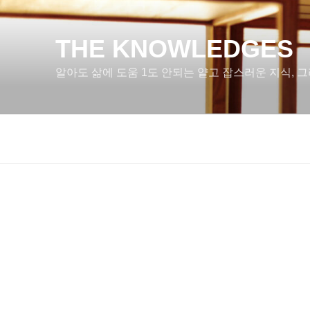
콘
텐
츠
THE KNOWLEDGES
로
알아도 삶에 도움 1도 안되는 얕고 잡스러운 지식, 그
바
로
가
기