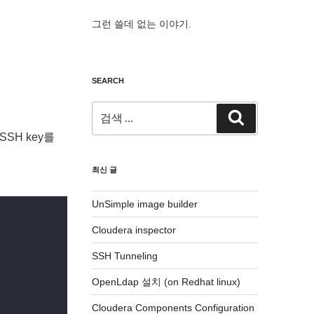
그런 쓸데 없는 이야기.
SEARCH
검
검
색:
색
SH key를
최신 글
UnSimple image builder
Cloudera inspector
SSH Tunneling
OpenLdap 설치 (on Redhat linux)
Cloudera Components Configuration