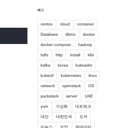
태그
centos
cloud
container
Database
dbms
docker
docker-compose
hadoop
hdfs
http
install
k8s
kafka
korea
kubeadm
kubectl
kubernetes
linux
network
openstack
OS
packstack
server
UAE
yum
가상화
네트워크
대만
대한민국
도커
리눅스
보안
빅데이터