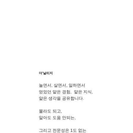
더’날리지
놀면서, 살면서, 일하면서
얻었던 얕은 경험, 얕은 지식,
얕은 생각을 공유합니다.
몰라도 되고,
알아도 도움 안되는,
그리고 전문성은 1도 없는