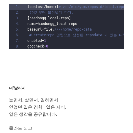
[
centos:/home:
]
# vi /etc/yum.repos.d/local.repo
#여기부터 붙여넣기 한다.
[
haedongg_local-repo
]
name=haedongg_local-repo
baseurl=file:
////home/repo-data
# createrepo 명령으로 생성된 repodata 가 있는 디렉
enabled=
1
gpgcheck=
0
더’날리지
놀면서, 살면서, 일하면서
얻었던 얕은 경험, 얕은 지식,
얕은 생각을 공유합니다.
몰라도 되고,