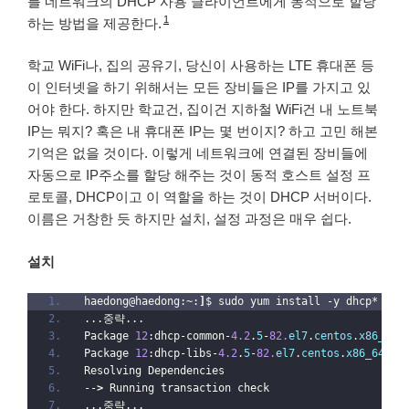
를 네트워크의 DHCP 사용 클라이언트에게 동적으로 할당
1
하는 방법을 제공한다.
학교 WiFi나, 집의 공유기, 당신이 사용하는 LTE 휴대폰 등
이 인터넷을 하기 위해서는 모든 장비들은 IP를 가지고 있
어야 한다. 하지만 학교건, 집이건 지하철 WiFi건 내 노트북
IP는 뭐지? 혹은 내 휴대폰 IP는 몇 번이지? 하고 고민 해본
기억은 없을 것이다. 이렇게 네트워크에 연결된 장비들에
자동으로 IP주소를 할당 해주는 것이 동적 호스트 설정 프
로토콜, DHCP이고 이 역할을 하는 것이 DHCP 서버이다.
이름은 거창한 듯 하지만 설치, 설정 과정은 매우 쉽다.
설치
haedong@haedong:~:
]
$ sudo yum install -y dhcp*
...중략...
Package 
12
:dhcp-common-
4.2
.
5
-
82.
el7
.
centos
.
x86_64
 
Package 
12
:dhcp-libs-
4.2
.
5
-
82.
el7
.
centos
.
x86_64
 al
Resolving Dependencies
--
>
 Running transaction check
...중략...