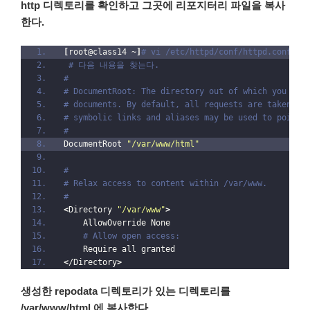
http 디렉토리를 확인하고 그곳에 리포지터리 파일을 복사
한다.
[
root@class14 ~
]
# vi /etc/httpd/conf/httpd.conf
# 다음 내용을 찾는다.
#
# DocumentRoot: The directory out of which you wil
# documents. By default, all requests are taken fr
# symbolic links and aliases may be used to point 
#
DocumentRoot 
"/var/www/html"
#
# Relax access to content within /var/www.
#
<
Directory 
"/var/www"
>
    AllowOverride None
# Allow open access:
    Require all granted
<
/Directory
>
생성한 repodata 디렉토리가 있는 디렉토리를
/var/www/html 에 복사한다.