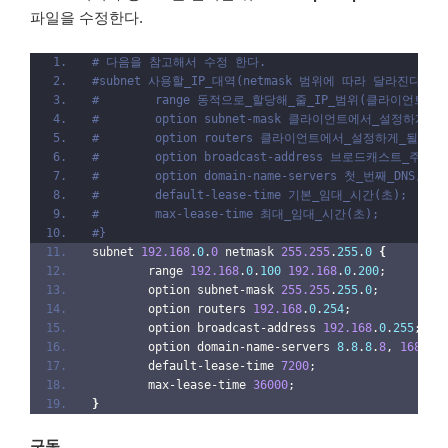
파일을 수정한다.
# 다음을 참고해서 수정 한다.
#subnet 사용할_IP_대역(netmask 범위에 따라 달라진다) net
#        range 동적으로_할당해_줄_IP_범위(클라이언트는
#        option subnet-mask 클라이언트에서_설정하게_될_
#        option routers 클라이언트에서_설정하게_될_gate
#        option broadcast-address 브로드캐스트_주소;
#        option domain-name-servers 첫_번째_DNS, 두
#        default-lease-time 기본_임대_시간(초);
#        max-lease-time 최대_임대_시간(초);
#}
subnet 
192.168
.
0
.
0
 netmask 
255.255
.
255
.
0
{
        range 
192.168
.
0
.
100
192.168
.
0
.
200
;
        option subnet-mask 
255.255
.
255
.
0
;
        option routers 
192.168
.
0
.
254
;
        option broadcast-address 
192.168
.
0
.
255
;
        option domain-name-servers 
8
.
8
.
8
.
8
, 
168.12
        default-lease-time 
7200
;
        max-lease-time 
36000
;
}
구동