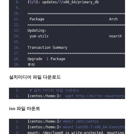
(
5
/
5
)
: updates/
7
/x86_64/primary_db                
==================================================
 Package                               Arch       
==================================================
Updating:
 yum-utils                             noarch     
Transaction Summary
==================================================
Upgrade  
1
 Package
후략
설치미디어 파일 다운로드
# 설치 미디어 파일 다운로드
[
centos:/home:
]
#  wget http://mirror.navercorp.com
iso 파일 마운트
[
centos:/home:
]
# mkdir /mnt/centos
[
centos:/home:
]
# mount CentOS-7-x86_64-Everything-
mount: /dev/loop0 is write-protected, mounting rea