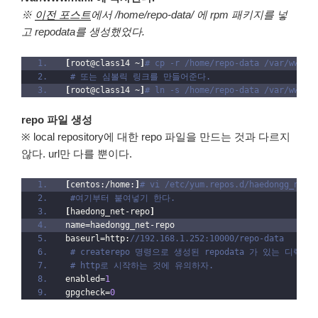
※
이전 포스트
에서 /home/repo-data/ 에 rpm 패키지를 넣
고 repodata를 생성했었다.
[
root@class14 ~
]
# cp -r /home/repo-data /var/www/h
# 또는 심볼릭 링크를 만들어준다.
[
root@class14 ~
]
# ln -s /home/repo-data /var/www/h
repo 파일 생성
※ local repository에 대한 repo 파일을 만드는 것과 다르지
않다. url만 다를 뿐이다.
[
centos:/home:
]
# vi /etc/yum.repos.d/haedongg_net.
#여기부터 붙여넣기 한다.
[
haedong_net-repo
]
name=haedongg_net-repo
baseurl=http:
//192.168.1.252:10000/repo-data
# createrepo 명령으로 생성된 repodata 가 있는 디렉
# http로 시작하는 것에 유의하자. 
enabled=
1
gpgcheck=
0