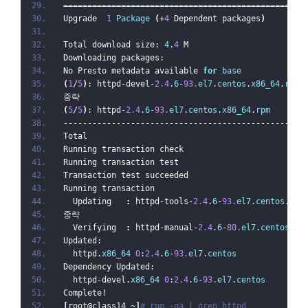
==================================================
Upgrade  
1
Package
(
+
4
 Dependent packages
)
Total download size: 
4
.
4
 M
Downloading packages:
No Presto metadata available 
for
base
(
1
/
5
)
: httpd-devel-
2.4
.
6
-
93.
el7
.
centos
.
x86_64
.
rpm
중략
(
5
/
5
)
: httpd-
2.4
.
6
-
93.
el7
.
centos
.
x86_64
.
rpm
--------------------------------------------------
Total                                             
Running transaction check
Running transaction test
Transaction test succeeded
Running transaction
  Updating   
:
 httpd-tools-
2.4
.
6
-
93.
el7
.
centos
.
x86
중략
  Verifying  
:
 httpd-manual-
2.4
.
6
-
80.
el7
.
centos
.
no
Updated:
  httpd.
x86_64
0
:
2.4
.
6
-
93.
el7
.
centos
Dependency Updated:
  httpd-devel.
x86_64
0
:
2.4
.
6
-
93.
el7
.
centos
        
Complete!
[
root@class14 ~
]
# rpm -qa | grep httpd