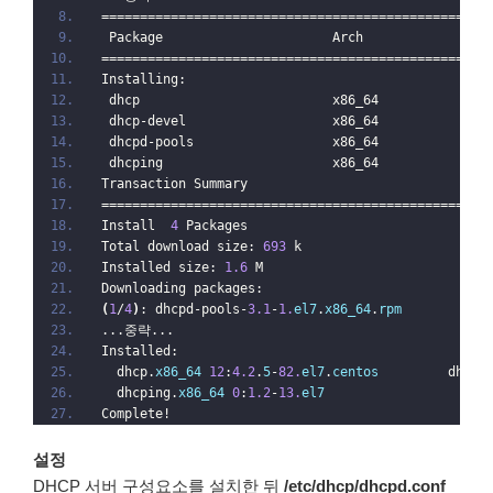
==================================================
 Package                      Arch                
==================================================
Installing:
 dhcp                         x86_64              
 dhcp-devel                   x86_64              
 dhcpd-pools                  x86_64              
 dhcping                      x86_64              
Transaction Summary
==================================================
Install  
4
 Packages
Total download size: 
693
 k
Installed size: 
1.6
 M
Downloading packages:
(
1
/
4
)
: dhcpd-pools-
3.1
-
1.
el7
.
x86_64
.
rpm
...중략...
Installed:
  dhcp.
x86_64
12
:
4.2
.
5
-
82.
el7
.
centos
         dhcp-
  dhcping.
x86_64
0
:
1.2
-
13.
el7
Complete!
설정
DHCP 서버 구성요소를 설치한 뒤
/etc/dhcp/dhcpd.conf