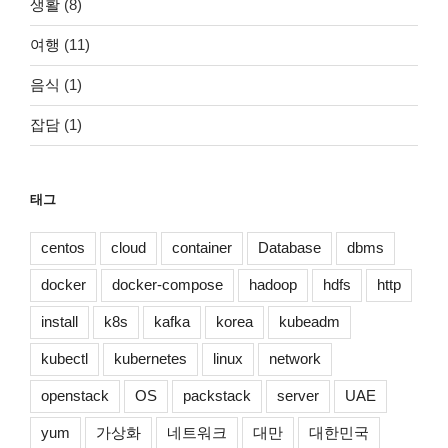
생활
(8)
여행
(11)
음식
(1)
잡담
(1)
태그
centos
cloud
container
Database
dbms
docker
docker-compose
hadoop
hdfs
http
install
k8s
kafka
korea
kubeadm
kubectl
kubernetes
linux
network
openstack
OS
packstack
server
UAE
yum
가상화
네트워크
대만
대한민국