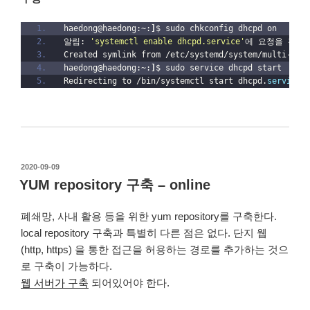
haedong@haedong:~:
]
$ sudo chkconfig dhcpd on
알림: 
'systemctl enable dhcpd.service'
에 요청을 전송
Created symlink from /etc/systemd/system/multi-use
haedong@haedong:~:
]
$ sudo service dhcpd start
Redirecting to /bin/systemctl start dhcpd.
service
작
2020-09-09
성
YUM repository 구축 – online
일
자
폐쇄망, 사내 활용 등을 위한 yum repository를 구축한다.
local repository 구축과 특별히 다른 점은 없다. 단지 웹
(http, https) 을 통한 접근을 허용하는 경로를 추가하는 것으
로 구축이 가능하다.
웹 서버가 구축
되어있어야 한다.