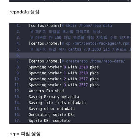
repodata 생성
[
centos:/home:
]
# mkdir /home/repo-data
# 패키지 파일을 복사할 디렉토리 생성.
# 마운트 한 ISO 파일 경로를 직접 지정할 수도 있지만, 
[
centos:/home:
]
# cp /mnt/centos/Packages/*.rpm /ho
# 패키지 파일 복사 centos 7.8.2003 iso 기준으로 100
[
centos:/home:
]
# createrepo /home/repo-data/
Spawning worker 
0
 with 
2518
 pkgs
Spawning worker 
1
 with 
2518
 pkgs
Spawning worker 
2
 with 
2517
 pkgs
Spawning worker 
3
 with 
2517
 pkgs
Workers Finished
Saving Primary metadata
Saving file lists metadata
Saving other metadata
Generating sqlite DBs
Sqlite DBs complete
repo 파일 생성