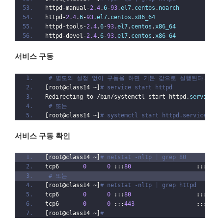
httpd-manual-
2.4
.
6
-
93.
el7
.
centos
.
noarch
httpd-
2.4
.
6
-
93.
el7
.
centos
.
x86_64
httpd-tools-
2.4
.
6
-
93.
el7
.
centos
.
x86_64
httpd-devel-
2.4
.
6
-
93.
el7
.
centos
.
x86_64
서비스 구동
# 별도의 설정 없이 구동을 하면 기본 값으로 실행된다.
[
root@class14 ~
]
# service start httpd
Redirecting to /bin/systemctl start httpd.
service
# 또는
[
root@class14 ~
]
# systemctl start httpd.service
서비스 구동 확인
[
root@class14 ~
]
# netstat -nltp | grep 80
tcp6       
0
0
 :::
80
:::*
  
# 또는
[
root@class14 ~
]
# netstat -nltp | grep httpd
tcp6       
0
0
 :::
80
:::*
  
tcp6       
0
0
 :::
443
:::*
  
[
root@class14 ~
]
#