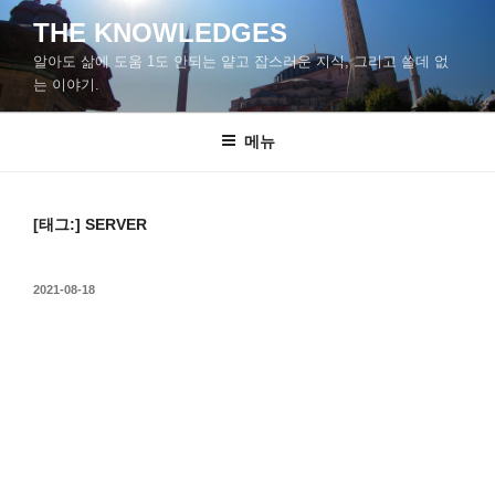
콘
THE KNOWLEDGES
텐
알아도 삶에 도움 1도 안되는 얕고 잡스러운 지식, 그리고 쓸데 없
츠
는 이야기.
로
바
메뉴
로
가
기
[태그:]
SERVER
작
2021-08-18
성
일
자