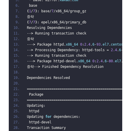
*
 base: mirror.
kakao
.
com
 base                                             
(
1
/
7
)
: base/
7
/x86_64/group_gz                     
중략
(
7
/
7
)
: epel/x86_64/primary_db                     
Resolving Dependencies
--
>
 Running transaction check
중략
---
>
 Package httpd.
x86_64
0
:
2.4
.
6
-
93.
el7
.
centos
 wi
--
>
 Processing Dependency: httpd-tools = 
2.4
.
6
-
93.
--
>
 Running transaction check
---
>
 Package httpd-devel.
x86_64
0
:
2.4
.
6
-
80.
el7
.
cen
중략--
>
 Finished Dependency Resolution
Dependencies Resolved
==================================================
 Package                                          
==================================================
Updating:
 httpd                                            
Updating 
for
 dependencies:
 httpd-devel                                      
Transaction Summary