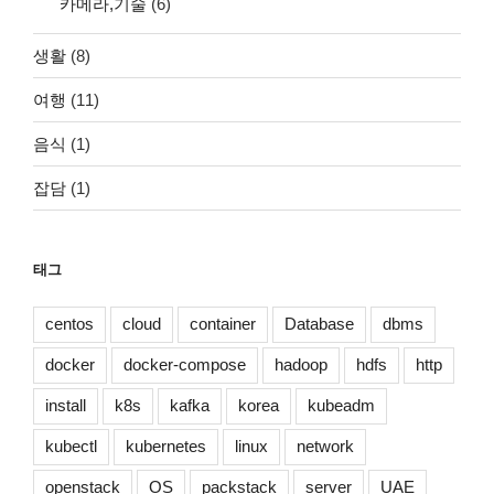
카메라,기술
(6)
생활
(8)
여행
(11)
음식
(1)
잡담
(1)
태그
centos
cloud
container
Database
dbms
docker
docker-compose
hadoop
hdfs
http
install
k8s
kafka
korea
kubeadm
kubectl
kubernetes
linux
network
openstack
OS
packstack
server
UAE