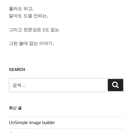
몰라도 되고,
알아도 도움 안되는,
그리고 전문성은 1도 없는
그런 쓸데 없는 이야기.
SEARCH
검
검
색
색:
최신 글
UnSimple image builder