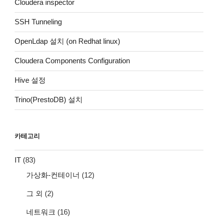
Cloudera inspector
SSH Tunneling
OpenLdap 설치 (on Redhat linux)
Cloudera Components Configuration
Hive 설정
Trino(PrestoDB) 설치
카테고리
IT
(83)
가상화-컨테이너
(12)
그 외
(2)
네트워크
(16)