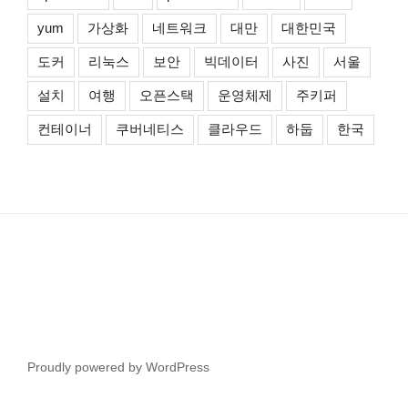
yum
가상화
네트워크
대만
대한민국
도커
리눅스
보안
빅데이터
사진
서울
설치
여행
오픈스택
운영체제
주키퍼
컨테이너
쿠버네티스
클라우드
하둡
한국
Proudly powered by WordPress