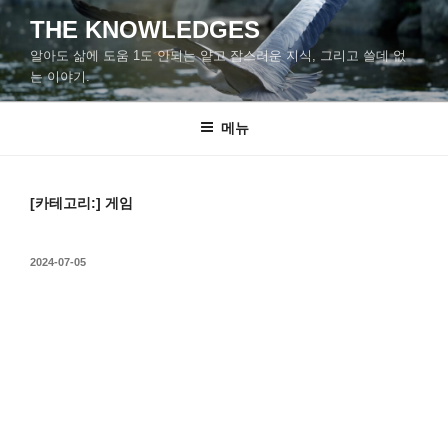
콘
THE KNOWLEDGES
텐
알아도 삶에 도움 1도 안되는 얕고 잡스러운 지식, 그리고 쓸데 없
츠
는 이야기.
로
바
메뉴
로
가
기
[카테고리:]
게임
작
2024-07-05
성
일
자