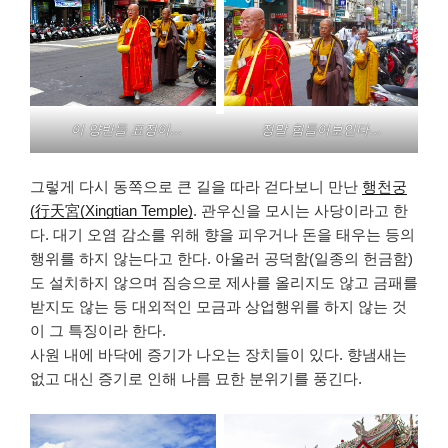
이 양반들 표정이…
정말 힘들어보인다…
그렇게 다시 동쪽으로 큰 길을 따라 걷다보니 만난
행천궁
(行天宮(Xingtian Temple)
. 관우신을 모시는 사당이라고 한
다. 대기 오염 감소를 위해 향을 피우거나 돈을 태우는 등의
행위를 하지 않는다고 한다. 아울러 공덕함(일종의 헌금함)
도 설치하지 않으며 짐승으로 제사를 올리지도 않고 금패를
받지도 않는 등 대외적인 모금과 상업행위를 하지 않는 것
이 그 특징이라 한다.
사원 내에 바닥에 증기가 나오는 장치들이 있다. 향냄새는
없고 대신 증기로 인해 나름 묘한 분위기를 풍긴다.