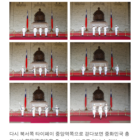
다시 북서쪽 타이페이 중앙역쪽으로 걷다보면 중화민국 총