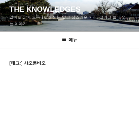
콘
THE KNOWLEDGES
텐
알아도 삶에 도움 1도 안되는 얕고 잡스러운 지식, 그리고 쓸데 없
츠
는 이야기.
로
바
메뉴
로
가
기
[태그:]
샤오룽바오