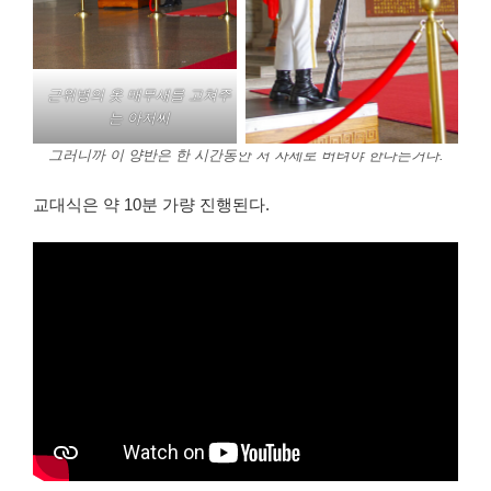
근위병의 옷 매무새를 고쳐주
는 아저씨
그러니까 이 양반은 한 시간동안 저 자세로 버텨야 한다는거다.
교대식은 약 10분 가량 진행된다.