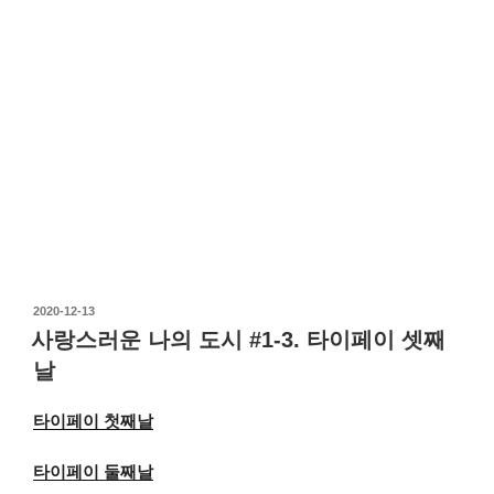
작
2020-12-13
성
사랑스러운 나의 도시 #1-3. 타이페이 셋째
일
날
자
타이페이 첫째날
타이페이 둘째날