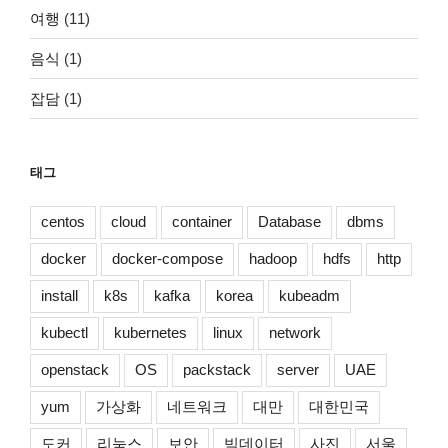
여행
(11)
음식
(1)
잡담
(1)
태그
centos
cloud
container
Database
dbms
docker
docker-compose
hadoop
hdfs
http
install
k8s
kafka
korea
kubeadm
kubectl
kubernetes
linux
network
openstack
OS
packstack
server
UAE
yum
가상화
네트워크
대만
대한민국
도커
리눅스
보안
빅데이터
사진
서울