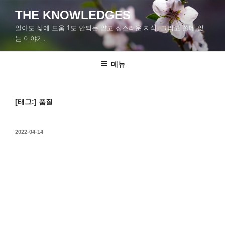
콘
THE KNOWLEDGES
텐
알아도 삶에 도움 1도 안되는 얕고 잡스러운 지식, 그리고 쓸데 없
츠
는 이야기.
로
바
메뉴
로
가
기
[태그:]
품질
작
2022-04-14
성
일
자