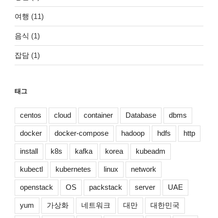
여행
(11)
음식
(1)
잡담
(1)
태그
centos
cloud
container
Database
dbms
docker
docker-compose
hadoop
hdfs
http
install
k8s
kafka
korea
kubeadm
kubectl
kubernetes
linux
network
openstack
OS
packstack
server
UAE
yum
가상화
네트워크
대만
대한민국