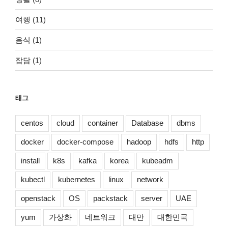
여행
(11)
음식
(1)
잡담
(1)
태그
centos
cloud
container
Database
dbms
docker
docker-compose
hadoop
hdfs
http
install
k8s
kafka
korea
kubeadm
kubectl
kubernetes
linux
network
openstack
OS
packstack
server
UAE
yum
가상화
네트워크
대만
대한민국