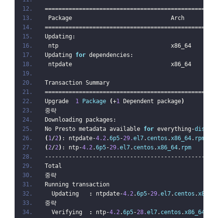
==================================================
 Package                             Arch         
==================================================
Updating:
 ntp                                 x86_64       
Updating 
for
 dependencies:
 ntpdate                             x86_64       
Transaction Summary
==================================================
Upgrade  
1
Package
(
+
1
 Dependent package
)
중략
Downloading packages:
No Presto metadata available 
for
 everything-
disc
(
1
/
2
)
: ntpdate-
4.2
.
6p5
-
29.
el7
.
centos
.
x86_64
.
rpm
(
2
/
2
)
: ntp-
4.2
.
6p5
-
29.
el7
.
centos
.
x86_64
.
rpm
--------------------------------------------------
Total                                             
중략
Running transaction
  Updating   
:
 ntpdate-
4.2
.
6p5
-
29.
el7
.
centos
.
x86_6
중략
  Verifying  
:
 ntp-
4.2
.
6p5
-
28.
el7
.
centos
.
x86_64