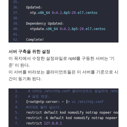
Updated:
  ntp.
x86_64
0
:
4.2
.
6p5
-
29.
el7
.
centos
Dependency Updated:
  ntpdate.
x86_64
0
:
4.2
.
6p5
-
29.
el7
.
centos
Complete!
서버 구축을 위한 설정
이 꼭지에서 수정한 설정파일로 nptd를 구동한 서버는 ‘기
준’ 이 된다.
이 서버를 바라보는 클라이언트들은 이 서버를 기준으로 시
간이 동기화 된다.
# 서버도 /etc/ntp.conf 클라이언트도 동일하게 /etc/nt
# 설정 변경.
[
root@ntp-server: ~ 
]
# vi /etc/ntp.conf
#이대로 붙여 넣는다.
restrict default kod nomodify notrap nopeer noquer
restrict -6 default kod nomodify notrap nopeer noq
restrict 
127.0
.
0.1