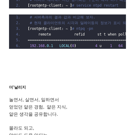
[
root@ntp-client: 
~
]
# service ntpd restart
# 서버측과의 결과 값과 비교해 보자.
# 현재 클라이언트의 시각과 딜레이등의 정보가 표시 되는 것
[
root@ntp-client: 
~
]
# ntpq -pn
     remote           refid      st t when poll re
==================================================
192.168
.
0
.
1
LOCAL
(
0
)
4
 u    
1
64
1
더’날리지
놀면서, 살면서, 일하면서
얻었던 얕은 경험, 얕은 지식,
얕은 생각을 공유합니다.
몰라도 되고,