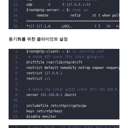
udp        
0
0
127.0
.
0.1
:
53
0
.
[
root@ntp-server: 
~
]
# ntpq -pn
     remote           refid      st t when poll re
==================================================
*
127.127
.
1
.
0
     .LOCL.           
3
 l   
39
64
동기화를 위한 클라이언트 설정
[
root@ntp-client: 
~
]
# vi /etc/ntp.conf
# 아래에 NTP 서버의 IP만 고쳐서 붙여넣는다.
driftfile /var/lib/ntp/drift
restrict default nomodify notrap nopeer noquery
restrict 
127.0
.
0.1
restrict ::
1
# 위에서 ntp 서버로 설정한 서버의 IP가 192.168.0.1 
server 
192.168
.
0
.
1
 iburst
includefile /etc/ntp/crypto/pw
keys /etc/ntp/keys
disable monitor
# 서비스 재시작. 시간 동기화는 꾸준히 해야 하기 때문에 