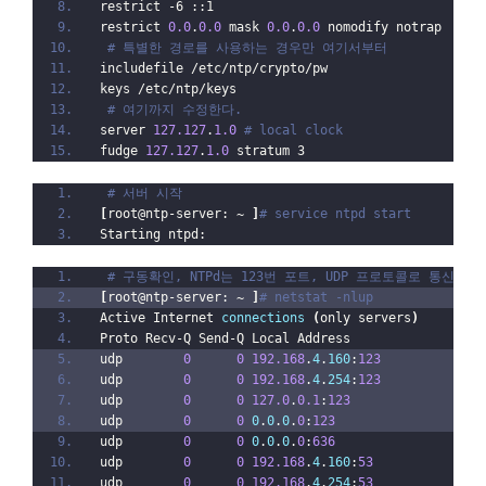
restrict -6 ::1
restrict 
0.0
.
0.0
 mask 
0.0
.
0.0
 nomodify notrap
# 특별한 경로를 사용하는 경우만 여기서부터
includefile /etc/ntp/crypto/pw
keys /etc/ntp/keys
# 여기까지 수정한다.
server 
127.127
.
1.0
# local clock
fudge 
127.127
.
1.0
 stratum 3
# 서버 시작
[
root@ntp-server: 
~
]
# service ntpd start
Starting ntpd:                                    
# 구동확인, NTPd는 123번 포트, UDP 프로토콜로 통신한다
[
root@ntp-server: 
~
]
# netstat -nlup
Active Internet 
connections
(
only servers
)
Proto Recv-Q Send-Q Local Address               Fo
udp        
0
0
192.168
.
4
.
160
:
123
0
.
udp        
0
0
192.168
.
4
.
254
:
123
0
.
udp        
0
0
127.0
.
0.1
:
123
0
.
udp        
0
0
0
.
0
.
0
.
0
:
123
0
.
udp        
0
0
0
.
0
.
0
.
0
:
636
0
.
udp        
0
0
192.168
.
4
.
160
:
53
0
.
udp        
0
0
192.168
.
4
.
254
:
53
0
.