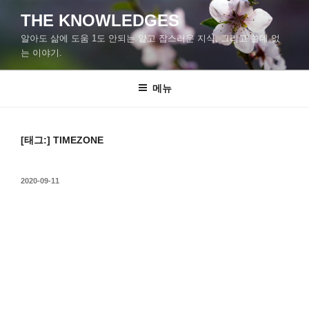
콘
THE KNOWLEDGES
텐
알아도 삶에 도움 1도 안되는 얕고 잡스러운 지식, 그리고 쓸데 없
츠
는 이야기.
로
바
메뉴
로
가
기
[태그:]
TIMEZONE
작
2020-09-11
성
일
자