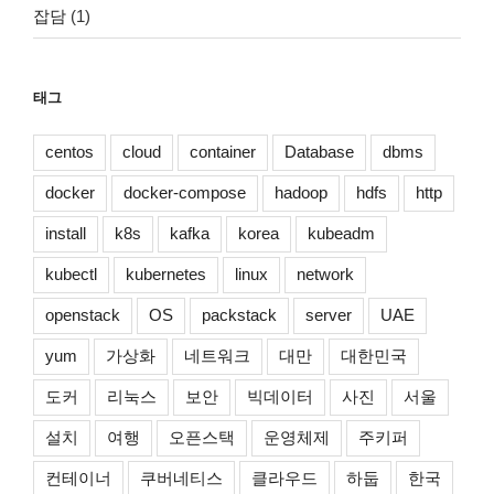
잡담
(1)
태그
centos
cloud
container
Database
dbms
docker
docker-compose
hadoop
hdfs
http
install
k8s
kafka
korea
kubeadm
kubectl
kubernetes
linux
network
openstack
OS
packstack
server
UAE
yum
가상화
네트워크
대만
대한민국
도커
리눅스
보안
빅데이터
사진
서울
설치
여행
오픈스택
운영체제
주키퍼
컨테이너
쿠버네티스
클라우드
하둡
한국