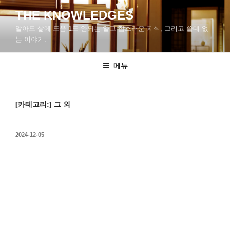
콘
THE KNOWLEDGES
텐
알아도 삶에 도움 1도 안되는 얕고 잡스러운 지식, 그리고 쓸데 없
츠
는 이야기.
로
바
메뉴
로
가
기
[카테고리:]
그 외
작
2024-12-05
성
일
자