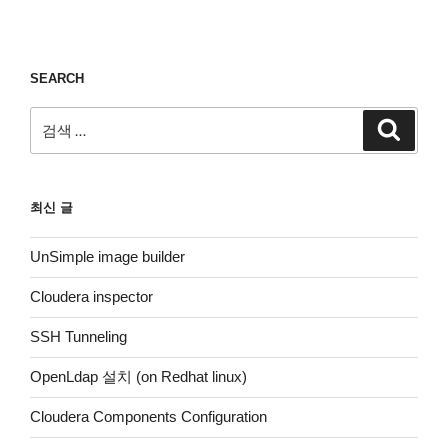
SEARCH
검
검
색
색:
최신 글
UnSimple image builder
Cloudera inspector
SSH Tunneling
OpenLdap 설치 (on Redhat linux)
Cloudera Components Configuration