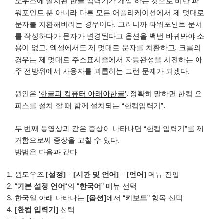
도우즈에 설치된 한글 입력기가 개입 하는 것으로 비단 파
워포인트 뿐 아니라 다른 모든 어플리케이션에서 제 멋대로
문자를 치환해버리는 경우이다. 그러니까 파워포인트 문서
를 작성하다가 문자가 변경된다고 옵션을 백번 바꿔봐야 소
용이 없고, 엑셀에서도 제 멋대로 문자를 치환하고, 크롬의
경우는 제 멋대로 주소표시줄에서 자동완성을 시전하는 아
주 전방위에서 사용자를 괴롭히는 그런 문제가 되겠다.
원인은
‘한글과 컴퓨터 아래아한글’
. 정확히 말하면 한컴 오
피스를 설치 할 때 함께 설치되는 “한컴입력기”.
두 번째 동영상과 같은 증상이 나타나면 “한컴 입력기”를 제
거함으로써 증상을 고칠 수 있다.
방법은 다음과 같다
윈도우즈
[설정]
–
[시간 및 언어]
–
[언어]
메뉴 진입
“
기본 설정 언어
“의 “
한국어
” 메뉴 선택
한국얼 아래 나타나는
[옵션]
에서 “
키보드
” 항목 선택
[한컴 입력기]
선택