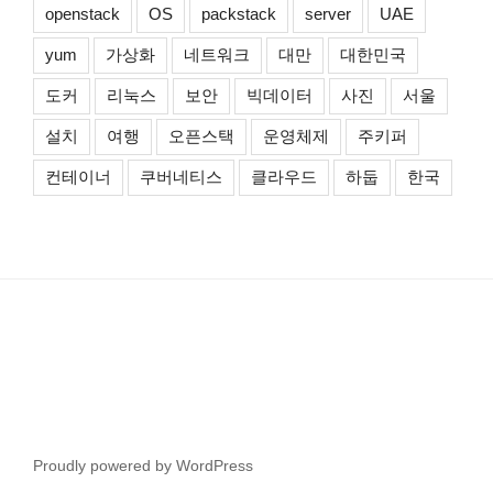
openstack
OS
packstack
server
UAE
yum
가상화
네트워크
대만
대한민국
도커
리눅스
보안
빅데이터
사진
서울
설치
여행
오픈스택
운영체제
주키퍼
컨테이너
쿠버네티스
클라우드
하둡
한국
Proudly powered by WordPress