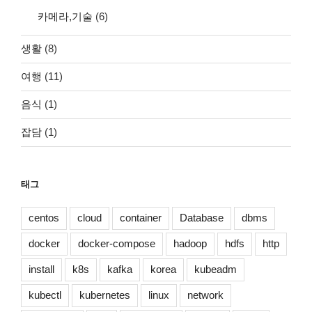
카메라,기술
(6)
생활
(8)
여행
(11)
음식
(1)
잡담
(1)
태그
centos
cloud
container
Database
dbms
docker
docker-compose
hadoop
hdfs
http
install
k8s
kafka
korea
kubeadm
kubectl
kubernetes
linux
network