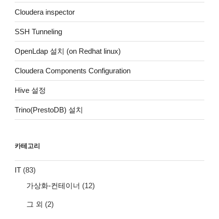
Cloudera inspector
SSH Tunneling
OpenLdap 설치 (on Redhat linux)
Cloudera Components Configuration
Hive 설정
Trino(PrestoDB) 설치
카테고리
IT
(83)
가상화-컨테이너
(12)
그 외
(2)