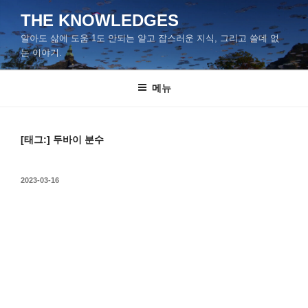
콘
THE KNOWLEDGES
텐
알아도 삶에 도움 1도 안되는 얕고 잡스러운 지식, 그리고 쓸데 없
츠
는 이야기.
로
바
메뉴
로
가
기
[태그:]
두바이 분수
작
2023-03-16
성
일
자