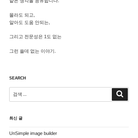
얕은 생각을 공유합니다.
몰라도 되고,
알아도 도움 안되는,
그리고 전문성은 1도 없는
그런 쓸데 없는 이야기.
SEARCH
검
검
색
색:
최신 글
UnSimple image builder