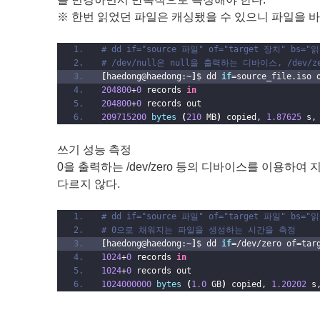
※ 한번 읽었던 파일은 캐싱됐을 수 있으니 파일을 바
# dd if="source 파일" of="target 장치" bs
# /dev/null은 null을 출력하는 디바이스, /dev
[
haedong@haedong:~
]
$ dd 
if
=source_file.iso 
204800
+
0
 records 
in
204800
+
0
 records out
209715200
bytes
(
210
 MB
)
 copied, 
1.87625
 s,
쓰기 성능 측정
0을 출력하는 /dev/zero 등의 디바이스를 이용하
다르지 않다.
# dd if="source 파일" of="target 파일"
# 0으로 채워지는 파일을 생성하는 시간을 측정
[
haedong@haedong:~
]
$ dd 
if
=/dev/zero of=tar
1024
+
0
 records 
in
1024
+
0
 records out
1024000000
bytes
(
1.0
 GB
)
 copied, 
1.20202
 s