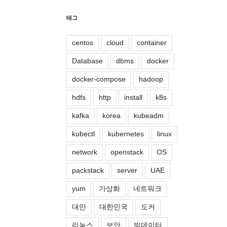
태그
centos
cloud
container
Database
dbms
docker
docker-compose
hadoop
hdfs
http
install
k8s
kafka
korea
kubeadm
kubectl
kubernetes
linux
network
openstack
OS
packstack
server
UAE
yum
가상화
네트워크
대만
대한민국
도커
리눅스
보안
빅데이터