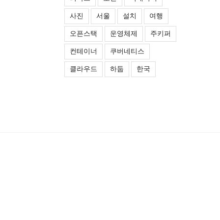
사진
서울
설치
여행
오픈스택
운영체제
주키퍼
컨테이너
쿠버네티스
클라우드
하둡
한국