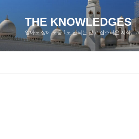
콘
텐
츠
THE KNOWLEDGES
로
알아도 삶에 도움 1도 안되는 얕고 잡스러운 지식, 그
바
로
가
기