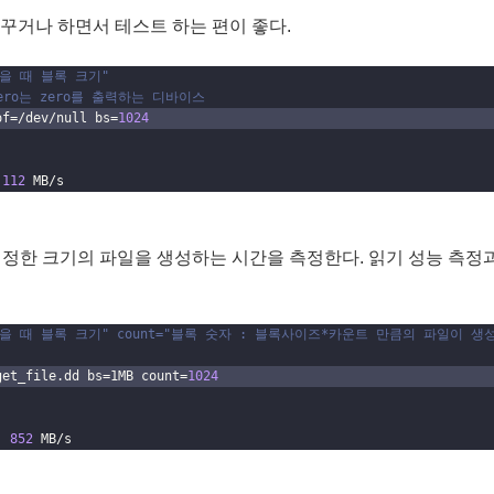
꾸거나 하면서 테스트 하는 편이 좋다.
="읽을 때 블록 크기"
/zero는 zero를 출력하는 디바이스
of=/dev/null bs=
1024
 
112
 MB/s
여 지정한 크기의 파일을 생성하는 시간을 측정한다. 읽기 성능 측정
 bs="읽을 때 블록 크기" count="블록 숫자 : 블록사이즈*카운트 만큼의 파일이 생
get_file.dd bs=1MB count=
1024
, 
852
 MB/s