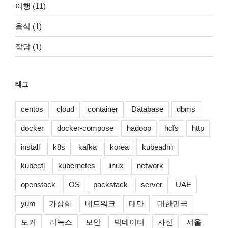
여행
(11)
음식
(1)
잡담
(1)
태그
centos
cloud
container
Database
dbms
docker
docker-compose
hadoop
hdfs
http
install
k8s
kafka
korea
kubeadm
kubectl
kubernetes
linux
network
openstack
OS
packstack
server
UAE
yum
가상화
네트워크
대만
대한민국
도커
리눅스
보안
빅데이터
사진
서울