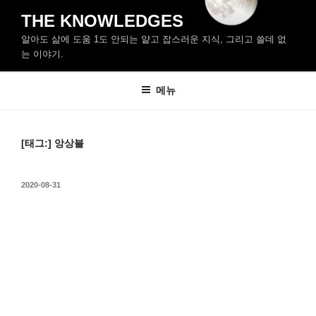
콘
THE KNOWLEDGES
텐
알아도 삶에 도움 1도 안되는 얕고 잡스러운 지식, 그리고 쓸데 없
츠
는 이야기.
로
바
메뉴
로
가
기
[태그:]
앙상블
작
2020-08-31
성
일
자