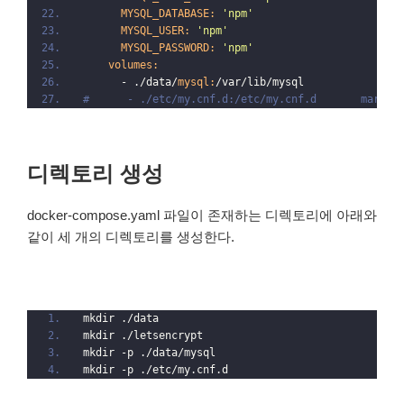
MYSQL_DATABASE:
'npm'
MYSQL_USER:
'npm'
MYSQL_PASSWORD:
'npm'
volumes:
      - ./data/
mysql:
/var/lib/mysql
#      - ./etc/my.cnf.d:/etc/my.cnf.d    
디렉토리 생성
docker-compose.yaml 파일이 존재하는 디렉토리에 아래와
같이 세 개의 디렉토리를 생성한다.
mkdir ./data
mkdir ./letsencrypt
mkdir -p ./data/mysql
mkdir -p ./etc/my.cnf.d