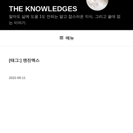
콘
THE KNOWLEDGES
텐
알아도 삶에 도움 1도 안되는 얕고 잡스러운 지식, 그리고 쓸데 없
츠
는 이야기.
로
바
메뉴
로
가
기
[태그:]
엔진엑스
작
2022-08-11
성
일
자