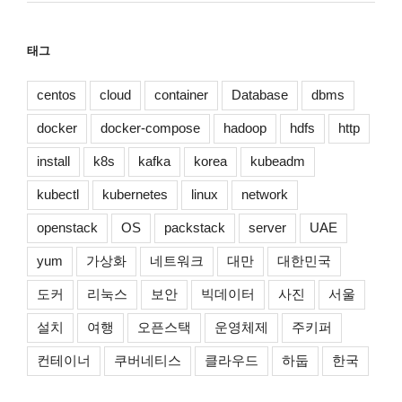
태그
centos
cloud
container
Database
dbms
docker
docker-compose
hadoop
hdfs
http
install
k8s
kafka
korea
kubeadm
kubectl
kubernetes
linux
network
openstack
OS
packstack
server
UAE
yum
가상화
네트워크
대만
대한민국
도커
리눅스
보안
빅데이터
사진
서울
설치
여행
오픈스택
운영체제
주키퍼
컨테이너
쿠버네티스
클라우드
하둡
한국