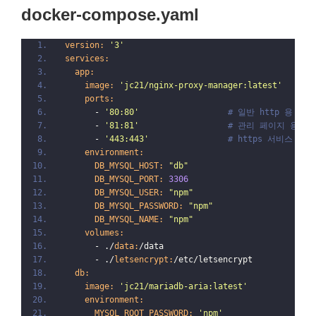
docker-compose.yaml
version:
'3'
services:
app:
image:
'jc21/nginx-proxy-manager:latest'
ports:
      - 
'80:80'
# 일반 http 용 por
      - 
'81:81'
# 관리 페이지 용 po
      - 
'443:443'
# https 서비스 용 p
environment:
DB_MYSQL_HOST:
"db"
DB_MYSQL_PORT:
3306
DB_MYSQL_USER:
"npm"
DB_MYSQL_PASSWORD:
"npm"
DB_MYSQL_NAME:
"npm"
volumes:
      - ./
data:
/data
      - ./
letsencrypt:
/etc/letsencrypt
db:
image:
'jc21/mariadb-aria:latest'
environment:
MYSQL_ROOT_PASSWORD:
'npm'