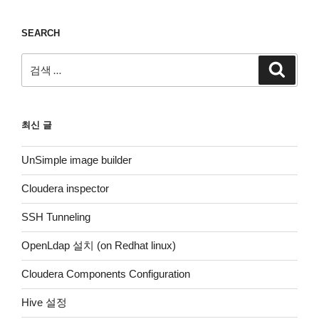
SEARCH
검
검
색
색:
최신 글
UnSimple image builder
Cloudera inspector
SSH Tunneling
OpenLdap 설치 (on Redhat linux)
Cloudera Components Configuration
Hive 설정