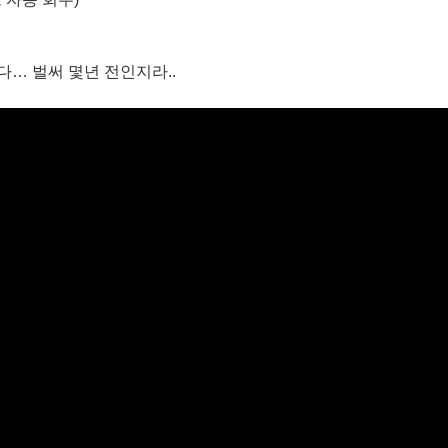
다… 벌써 몇년 전인지라..