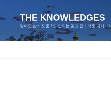
콘
텐
츠
THE KNOWLEDGES
로
알아도 삶에 도움 1도 안되는 얕고 잡스러운 지식, 그
바
로
가
기