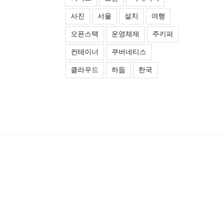
사진
서울
설치
여행
오픈스택
운영체제
주키퍼
컨테이너
쿠버네티스
클라우드
하둡
한국