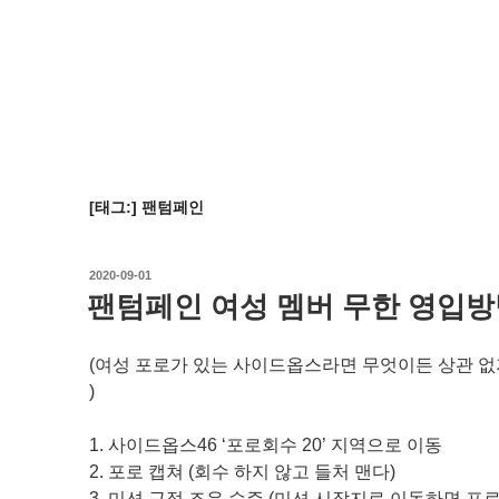
[태그:]
팬텀페인
작
2020-09-01
성
팬텀페인 여성 멤버 무한 영입방법
일
자
(여성 포로가 있는 사이드옵스라면 무엇이든 상관 없
)
1. 사이드옵스46 ‘포로회수 20’ 지역으로 이동
2. 포로 캡쳐 (회수 하지 않고 들처 맨다)
3. 미션 근접 조우 수주 (미션 시작지로 이동하면 포로