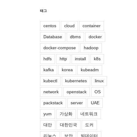
태그
centos
cloud
container
Database
dbms
docker
docker-compose
hadoop
hdfs
http
install
k8s
kafka
korea
kubeadm
kubectl
kubernetes
linux
network
openstack
OS
packstack
server
UAE
yum
가상화
네트워크
대만
대한민국
도커
리눅스
보안
빅데이터