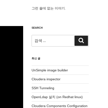
그런 쓸데 없는 이야기.
SEARCH
검
검
색:
색
최신 글
UnSimple image builder
Cloudera inspector
SSH Tunneling
OpenLdap 설치 (on Redhat linux)
Cloudera Components Configuration