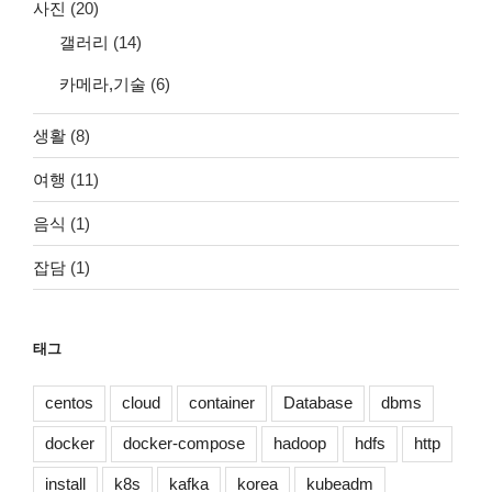
사진
(20)
갤러리
(14)
카메라,기술
(6)
생활
(8)
여행
(11)
음식
(1)
잡담
(1)
태그
centos
cloud
container
Database
dbms
docker
docker-compose
hadoop
hdfs
http
install
k8s
kafka
korea
kubeadm