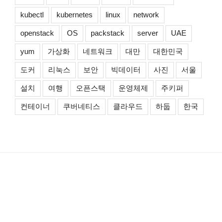
kubectl
kubernetes
linux
network
openstack
OS
packstack
server
UAE
yum
가상화
네트워크
대만
대한민국
도커
리눅스
보안
빅데이터
사진
서울
설치
여행
오픈스택
운영체제
주키퍼
컨테이너
쿠버네티스
클라우드
하둡
한국