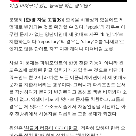
이런 어처구니 없는 동작을 하는 경우엔?
분명히
[한/영 자동 고침(
K
)]
항목을 비활성화 했음에도 제
멋대로 변경되는 것을 확인할 수 있다. “spark”의 경우는 아
무런 문제가 없는 영단어인데 제 멋대로 자꾸 ‘rk ‘만 ‘가’로
치환하는데다 “repository”의 경우는 ‘sitory’ㅇ를 ‘냐새교’로
있지도 않은 단어로 자꾸 치환 해대니 미쳐버릴 노릇.
사실 이 문제는 파워포인트의 한영 전환 기능이 아니라 윈
도우즈에 설치된 한글 입력기가 개입 하는 것으로 비단 파
워포인트 뿐 아니라 다른 모든 어플리케이션에서 제 멋대로
문자를 치환해버리는 경우이다. 그러니까 파워포인트 문서
를 작성하다가 문자가 변경된다고 옵션을 백번 바꿔봐야 소
용이 없고, 엑셀에서도 제 멋대로 문자를 치환하고, 크롬의
경우는 제 멋대로 주소표시줄에서 자동완성을 시전하는 아
주 전방위에서 사용자를 괴롭히는 그런 문제가 되겠다.
원인은
‘한글과 컴퓨터 아래아한글’
. 정확히 말하면 한컴 오
피스를 설치 할 때 함께 설치되는 “한컴입력기”.