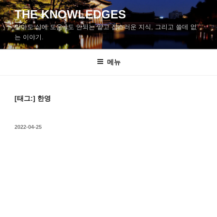
콘
THE KNOWLEDGES
텐
알아도 삶에 도움 1도 안되는 얕고 잡스러운 지식, 그리고 쓸데 없
츠
는 이야기.
로
바
메뉴
로
가
기
[태그:]
한영
작
2022-04-25
성
일
자