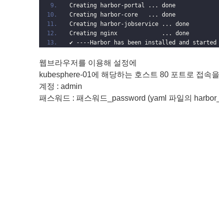
Creating harbor-portal ... done
Creating harbor-core   ... done
Creating harbor-jobservice ... done
Creating nginx             ... done
✔ ----Harbor has been installed and started
웹브라우저를 이용해 설정에
kubesphere-01에 해당하는 호스트 80 포트로 접속
계정 : admin
패스워드 : 패스워드_password (yaml 파일의 harbor_