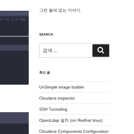
그런 쓸데 없는 이야기.
/v2.3.2/harbor-offline-installer-v2.3.2.tgz
er-v2.3.2.tgz
SEARCH
================================================
>]
605
,
477
,
475
3
검
검
색:
색
최신 글
UnSimple image builder
Cloudera inspector
SSH Tunneling
OpenLdap 설치 (on Redhat linux)
Cloudera Components Configuration