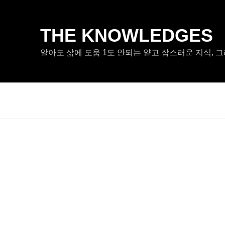
콘
텐
츠
THE KNOWLEDGES
로
알아도 삶에 도움 1도 안되는 얕고 잡스러운 지식, 그
바
로
가
기