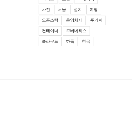
사진
서울
설치
여행
오픈스택
운영체제
주키퍼
컨테이너
쿠버네티스
클라우드
하둡
한국