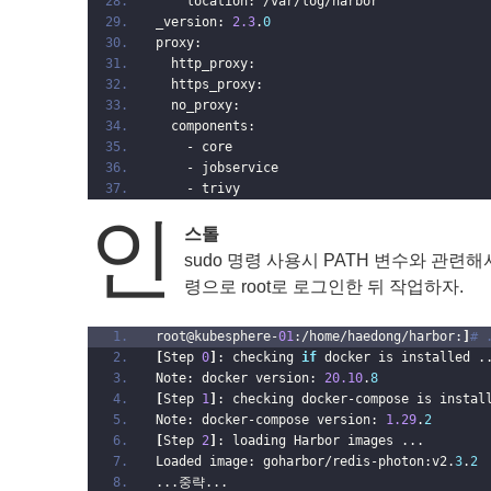
    location: /var/log/harbor
_version: 
2.3
.
0
proxy:
  http_proxy:
  https_proxy:
  no_proxy:
  components:
    - core
    - jobservice
    - trivy
인
스톨
sudo 명령 사용시 PATH 변수와 관련해서 doc
령으로 root로 로그인한 뒤 작업하자.
root@kubesphere-
01
:/home/haedong/harbor:
]
# 
[
Step 
0
]
: checking 
if
 docker is installed .
Note: docker version: 
20.10
.
8
[
Step 
1
]
: checking docker-compose is instal
Note: docker-compose version: 
1.29
.
2
[
Step 
2
]
: loading Harbor images ...
Loaded image: goharbor/redis-photon:v2.
3
.
2
...중략...