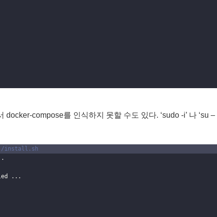
ker-compose를 인식하지 못할 수도 있다. ‘sudo -i’ 나 ‘su – r
./install.sh
..
led ...