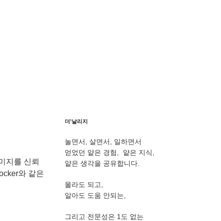
더’날리지
놀면서, 살면서, 일하면서
얻었던 얕은 경험, 얕은 지식,
이미지를 신뢰
얕은 생각을 공유합니다.
cker와 같은
몰라도 되고,
알아도 도움 안되는,
그리고 전문성은 1도 없는