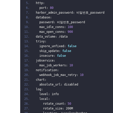
http:
  port: 
80
harbor_admin_password: 비밀번호_password
database:
  password: 비밀번호_password
  max_idle_conns: 
100
  max_open_conns: 
900
data_volume: /data
trivy:
  ignore_unfixed: 
false
  skip_update: 
false
  insecure: 
false
jobservice:
  max_job_workers: 
10
notification:
  webhook_job_max_retry: 
10
chart:
  absolute_url: disabled
log:
  level: info
  local:
    rotate_count: 
50
    rotate_size: 200M