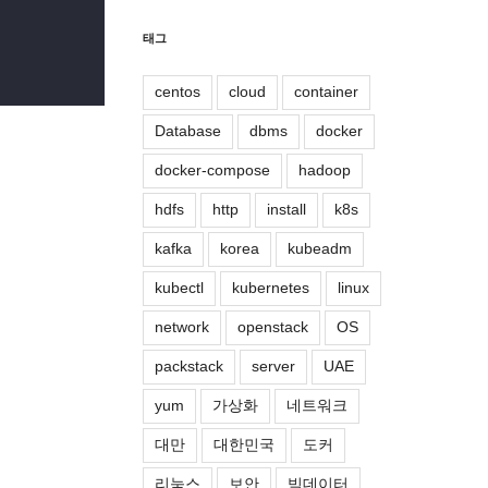
태그
centos
cloud
container
Database
dbms
docker
docker-compose
hadoop
hdfs
http
install
k8s
kafka
korea
kubeadm
kubectl
kubernetes
linux
network
openstack
OS
packstack
server
UAE
yum
가상화
네트워크
대만
대한민국
도커
리눅스
보안
빅데이터