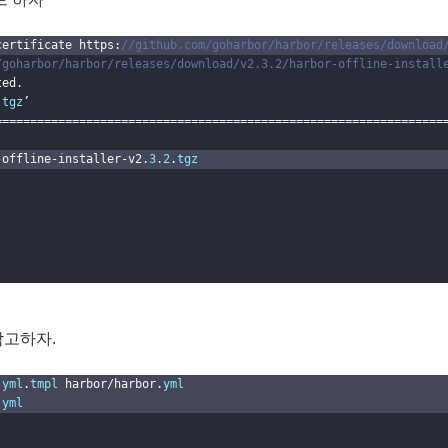
certificate https:
//github.com/goharbor/harbor/releases/download
/goharbor/harbor/releases/download/v2.3.2/harbor-offline-install
ted.
.
tgz
’
================================================================
-offline-installer-v2.
3
.
2
.
tgz
 참고하자.
.
yml
.
tmpl
 harbor/harbor.
yml
.
yml