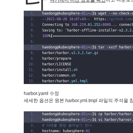
haedong@kubesphere-
01
:~:
]
$ wget --no-check-
-
-2021
-
08
-
26
16
:
07
:
43
--  https:
//github.com
Connecting to 
168.219
.
61
.
252
:
8080.
.. connec
Saving to: ‘harbor-offline-installer-v2.
3
.
2
100
%
[
======================================
haedong@kubesphere-
01
:~:
]
$ tar -xvzf harbor
harbor/harbor.
v2
.
3
.
2
.
tar
.
gz
harbor/prepare
harbor/LICENSE
harbor/install.
sh
harbor/common.
sh
harbor/harbor.
yml
.
tmpl
harbor.yaml 수정
세세한 옵션은 원본 harbor.yml.tmpl 파일의 주석을
haedong@kubesphere-
01
:~:
]
$ cp harbor/harbor
haedong@kubesphere-
01
:~:
]
$ vi harbor/harvor
# 아래를 몽땅 붙여넣기 한다.
hostname: kubesphere-
01