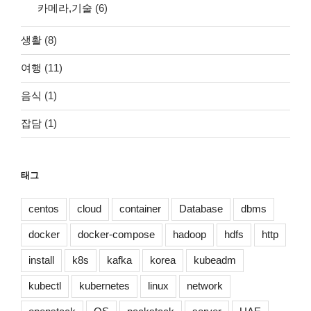
카메라,기술
(6)
생활
(8)
여행
(11)
음식
(1)
잡담
(1)
태그
centos
cloud
container
Database
dbms
docker
docker-compose
hadoop
hdfs
http
install
k8s
kafka
korea
kubeadm
kubectl
kubernetes
linux
network