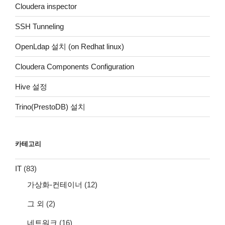
Cloudera inspector
SSH Tunneling
OpenLdap 설치 (on Redhat linux)
Cloudera Components Configuration
Hive 설정
Trino(PrestoDB) 설치
카테고리
IT
(83)
가상화-컨테이너
(12)
그 외
(2)
네트워크
(16)