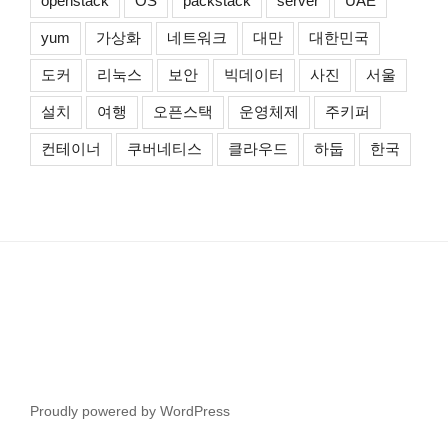
openstack
OS
packstack
server
UAE
yum
가상화
네트워크
대만
대한민국
도커
리눅스
보안
빅데이터
사진
서울
설치
여행
오픈스택
운영체제
주키퍼
컨테이너
쿠버네티스
클라우드
하둡
한국
Proudly powered by WordPress