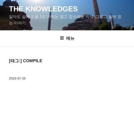
콘
THE KNOWLEDGES
텐
알아도 삶에 도움 1도 안되는 얕고 잡스러운 지식, 그리고 쓸데 없
츠
는 이야기.
로
바
메뉴
로
가
기
[태그:]
COMPILE
작
2025-07-25
성
일
자