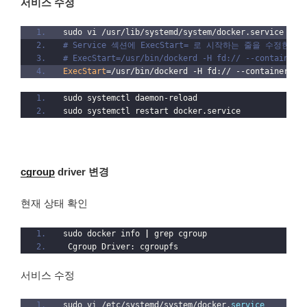
서비스 수정
sudo vi /usr/lib/systemd/system/docker.service
# Service 섹션에 ExecStart= 로 시작하는 줄을 수정한다.
# ExecStart=/usr/bin/dockerd -H fd:// --containerd
ExecStart
=/usr/bin/dockerd -H fd:// --containerd=/
sudo systemctl daemon-reload
sudo systemctl restart docker.service
cgroup
driver 변경
현재 상태 확인
sudo docker info 
|
 grep cgroup
 Cgroup Driver: cgroupfs
서비스 수정
sudo vi /etc/systemd/system/docker.
service