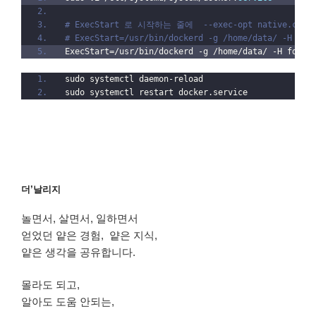
# ExecStart 로 시작하는 줄에  --exec-opt native.cgrou
# ExecStart=/usr/bin/dockerd -g /home/data/ -H fd:
ExecStart=/usr/bin/dockerd -g /home/data/ -H fd:
//
sudo systemctl daemon-reload
sudo systemctl restart docker.service
더’날리지
놀면서, 살면서, 일하면서
얻었던 얕은 경험, 얕은 지식,
얕은 생각을 공유합니다.
몰라도 되고,
알아도 도움 안되는,