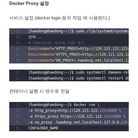
Docker Proxy 설정
서비스 설정 (docker login 등의 작업 에 사용된다.)
[haedong@haedong:~:]$ sudo /lib/systemd/system/doc
전략...
# [service] 섹션에 아래 추가
Environment
=
"HTTP_PROXY=http://120.121.122.123:808
Environment
=
"HTTPS_PROXY=https://120.121.122.123:8
Environment
=
"NO_PROXY=.haedong.net,localhost,127.0
[haedong@haedong:~:]$ sudo systemctl daemon-reload
[haedong@haedong:~:]$ sudo systemctl restart docke
컨테이너 설행 시 변수로 전달
[haedong@haedong:~]$ docker run \
-e http_proxy=http://120.121.122.
123
:
8080
 \
-e https_proxy https://120.121.122.
123
:
8080
 \
-e no_proxy .haedong.net,localhost,127.0.0.
1
/
8
,192
CONTAINER_NAME