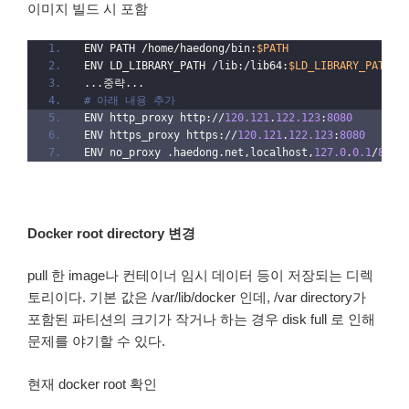
이미지 빌드 시 포함
ENV PATH /home/haedong/bin:
$PATH
ENV LD_LIBRARY_PATH /lib:/lib64:
$LD_LIBRARY_PATH
...중략...
# 아래 내용 추가
ENV http_proxy http://
120.121
.
122.123
:
8080
ENV https_proxy https://
120.121
.
122.123
:
8080
ENV no_proxy .haedong.net,localhost,
127.0
.
0.1
/
8
,
19
Docker root directory 변경
pull 한 image나 컨테이너 임시 데이터 등이 저장되는 디렉
토리이다. 기본 값은 /var/lib/docker 인데, /var directory가
포함된 파티션의 크기가 작거나 하는 경우 disk full 로 인해
문제를 야기할 수 있다.
현재 docker root 확인