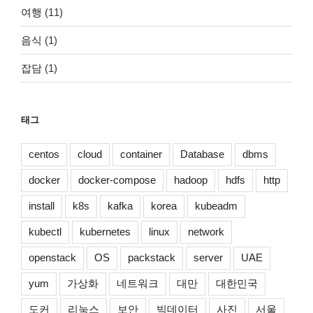
여행
(11)
음식
(1)
잡담
(1)
태그
centos
cloud
container
Database
dbms
docker
docker-compose
hadoop
hdfs
http
install
k8s
kafka
korea
kubeadm
kubectl
kubernetes
linux
network
openstack
OS
packstack
server
UAE
yum
가상화
네트워크
대만
대한민국
도커
리눅스
보안
빅데이터
사진
서울