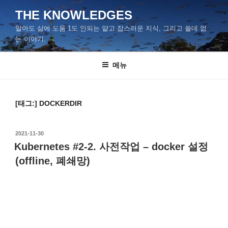
콘
THE KNOWLEDGES
텐
알아도 삶에 도움 1도 안되는 얕고 잡스러운 지식, 그리고 쓸데 없
츠
는 이야기.
로
바
메뉴
로
가
기
[태그:]
DOCKERDIR
작
2021-11-30
성
Kubernetes #2-2. 사전작업 – docker 설정
일
(offline, 폐쇄망)
자