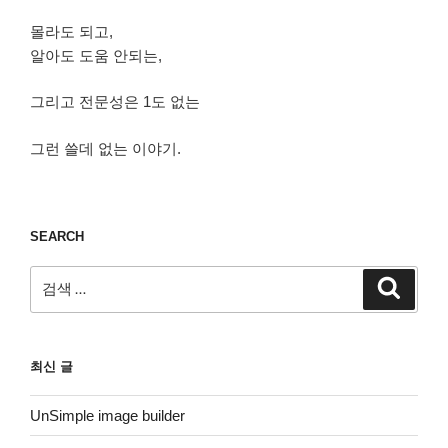
몰라도 되고,
알아도 도움 안되는,
그리고 전문성은 1도 없는
그런 쓸데 없는 이야기.
SEARCH
검
검
색
색:
최신 글
UnSimple image builder