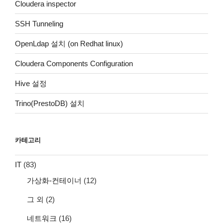
Cloudera inspector
SSH Tunneling
OpenLdap 설치 (on Redhat linux)
Cloudera Components Configuration
Hive 설정
Trino(PrestoDB) 설치
카테고리
IT
(83)
가상화-컨테이너
(12)
그 외
(2)
네트워크
(16)