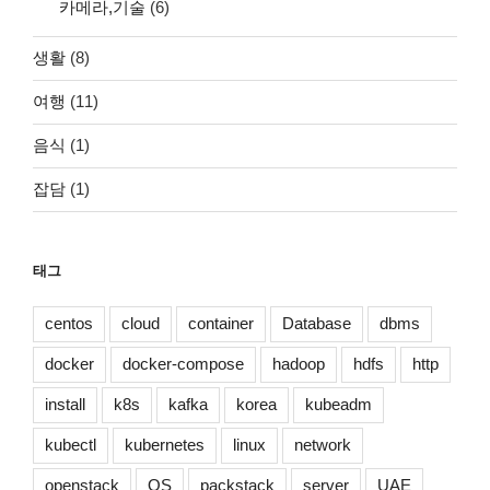
카메라,기술
(6)
생활
(8)
여행
(11)
음식
(1)
잡담
(1)
태그
centos
cloud
container
Database
dbms
docker
docker-compose
hadoop
hdfs
http
install
k8s
kafka
korea
kubeadm
kubectl
kubernetes
linux
network
openstack
OS
packstack
server
UAE