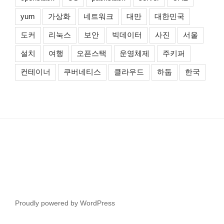
yum
가상화
네트워크
대만
대한민국
도커
리눅스
보안
빅데이터
사진
서울
설치
여행
오픈스택
운영체제
주키퍼
컨테이너
쿠버네티스
클라우드
하둡
한국
Proudly powered by WordPress