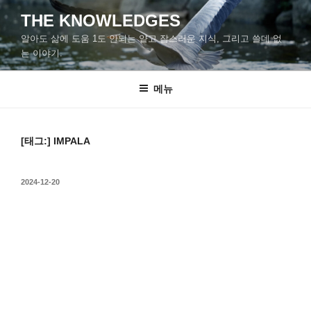
콘
THE KNOWLEDGES
텐
알아도 삶에 도움 1도 안되는 얕고 잡스러운 지식, 그리고 쓸데 없
츠
는 이야기.
로
바
메뉴
로
가
기
[태그:]
IMPALA
작
2024-12-20
성
일
자