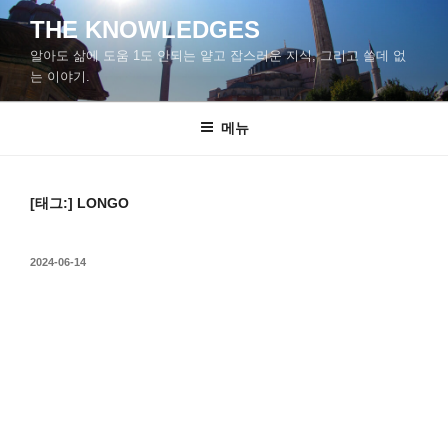
콘
THE KNOWLEDGES
텐
알아도 삶에 도움 1도 안되는 얕고 잡스러운 지식, 그리고 쓸데 없
츠
는 이야기.
로
바
메뉴
로
가
기
[태그:]
LONGO
작
2024-06-14
성
일
자