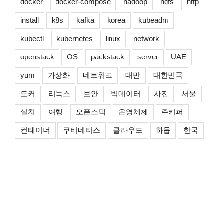
docker
docker-compose
hadoop
hdfs
http
install
k8s
kafka
korea
kubeadm
kubectl
kubernetes
linux
network
openstack
OS
packstack
server
UAE
yum
가상화
네트워크
대만
대한민국
도커
리눅스
보안
빅데이터
사진
서울
설치
여행
오픈스택
운영체제
주키퍼
컨테이너
쿠버네티스
클라우드
하둡
한국