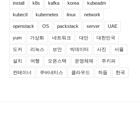
install
k8s
kafka
korea
kubeadm
kubectl
kubernetes
linux
network
openstack
OS
packstack
server
UAE
yum
가상화
네트워크
대만
대한민국
도커
리눅스
보안
빅데이터
사진
서울
설치
여행
오픈스택
운영체제
주키퍼
컨테이너
쿠버네티스
클라우드
하둡
한국