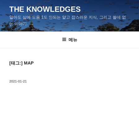
콘
THE KNOWLEDGES
텐
알아도 삶에 도움 1도 안되는 얕고 잡스러운 지식, 그리고 쓸데 없
츠
는 이야기.
로
바
메뉴
로
가
기
[태그:]
MAP
작
2021-01-21
성
일
자