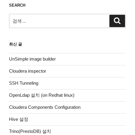
]
SEARCH
–
[
검
검
A
색
색:
u
t
h
]
최신 글
에
서
UnSimple image builder
키
선
Cloudera inspector
택
SSH Tunneling
OpenLdap 설치 (on Redhat linux)
Cloudera Components Configuration
Hive 설정
Trino(PrestoDB) 설치