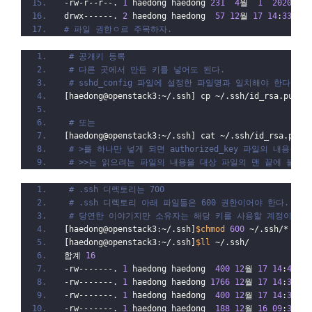
-rw-r--r--. 
1
 haedong haedong 
231
4
월  
1
2020
 .ba
drwx------. 
2
 haedong haedong  
57
12
월 
17
14
:
33
 .ss
# 파일 권한ㅇ르 주목하자.
# 공개키 등록
# 다른 곳에서 만든 키를 넣어도 된다.
# sshd_config 파일에 설정한 파일명과 일치해야 한다.
[haedong@openstack3:~/.ssh] cp ~/.ssh/id_rsa.pub  
# 또는
[haedong@openstack3:~/.ssh] cat ~/.ssh/id_rsa.pub 
# >를 하나만 넣게 되면 authorized_key 파일의 내용을 
# >>는 읽으려는 파일의 내용을 대상 파일의 맨 끝에 붙여넣
# .ssh 디렉토리는 700 
# .ssh 디렉토리 아래 파일들은 600 권한이어야 한다.
# 당연한 이야기지만 소유자는 해당 키를 사용할 계정이어야
[haedong@openstack3:~/.ssh]
$chmod
600
 ~/.ssh/*
[haedong@openstack3:~/.ssh]
$ll
 ~/.ssh/
합계 
16
-rw-------. 
1
 haedong haedong  
400
12
월 
17
14
:
41
 au
-rw-------. 
1
 haedong haedong 
1766
12
월 
17
14
:
33
 id
-rw-------. 
1
 haedong haedong  
400
12
월 
17
14
:
33
 id
-rw-------. 
1
 haedong haedong  
188
12
월 
16
09
:
30
 kn