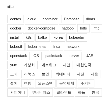
태그
centos
cloud
container
Database
dbms
docker
docker-compose
hadoop
hdfs
http
install
k8s
kafka
korea
kubeadm
kubectl
kubernetes
linux
network
openstack
OS
packstack
server
UAE
yum
가상화
네트워크
대만
대한민국
도커
리눅스
보안
빅데이터
사진
서울
설치
여행
오픈스택
운영체제
주키퍼
컨테이너
쿠버네티스
클라우드
하둡
한국