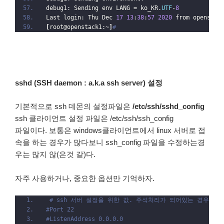
debug1: Sending env LANG = ko_KR.
UTF
-
8
Last login: Thu Dec 
17
13
:
38
:
57
2020
 from openstac
[
root@openstack1:~
]
#
sshd (SSH daemon : a.k.a ssh server) 설정
기본적으로 ssh 데몬의 설정파일은
/etc/ssh/sshd_config
ssh 클라이언트 설정 파일은 /etc/ssh/ssh_config
파일이다. 보통은 windows클라이언트에서 linux 서버로 접
속을 하는 경우가 많다보니 ssh_config 파일을 수정하는경
우는 많지 않(은것 같)다.
자주 사용하거나, 중요한 옵션만 기억하자.
# ssh 서버 설정을 위한 값. 주석처리가 되어있는 경우 기
#Port 22
#ListenAddress 0.0.0.0