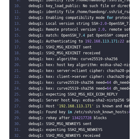
debug1: key_load_public: No such file or directory
debug1: identity file /home/haedong/.ssh/id_rsa-ce
debug1: Enabling compatibility mode 
for
 protocol 
2
debug1: Local version string SSH-
2.0
-OpenSSH_7.
4
debug1: Remote protocol version 
2.0
, remote softwa
debug1: match: OpenSSH_7.
4
 pat OpenSSH* compat 
0x0
debug1: Authenticating to 
192.168
.
113
.
171
:
22
 as 
'r
debug1: SSH2_MSG_KEXINIT sent
debug1: SSH2_MSG_KEXINIT received
debug1: kex: algorithm: curve25519-sha256
debug1: kex: host key algorithm: ecdsa-sha2-nistp2
debug1: kex: server-
>
client cipher: chacha20-poly1
debug1: kex: client-
>
server cipher: chacha20-poly1
debug1: kex: curve25519-sha256 need=
64
 dh_need=
64
debug1: kex: curve25519-sha256 need=
64
 dh_need=
64
debug1: expecting SSH2_MSG_KEX_ECDH_REPLY
debug1: Server host key: ecdsa-sha2-nistp256 SHA25
debug1: Host 
'192.168.113.171'
 is known and matche
debug1: Found key 
in
 /etc/ssh/ssh_known_hosts:
4
debug1: rekey after 
134217728
 blocks
debug1: SSH2_MSG_NEWKEYS sent
debug1: expecting SSH2_MSG_NEWKEYS
debug1: SSH2_MSG_NEWKEYS received