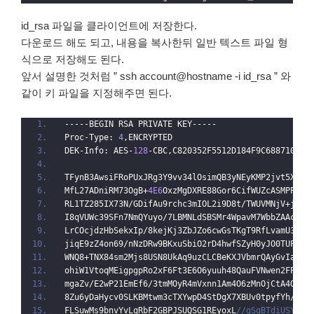
id_rsa 파일을 클라이언트에 저장한다.
다운로드 해도 되고, 내용을 복사한뒤 일반 텍스트 파일 형
식으로 저장해도 된다.
앞서 설명한 것처럼 ” ssh account@hostname -i id_rsa ” 와
같이 키 파일을 지정해주면 된다.
-----BEGIN RSA PRIVATE KEY-----
Proc-Type: 
4
,ENCRYPTED
DEK-Info: AES-
128
-CBC,C820352F5512D184F9C6887101DB
TFynB3AwsiFRoPUxJRg3Y9vv34lOsimQB3yNEyKMP2jvt5XbJF
MfL27ADniRM73OgB+
4E6
OxzMgDXRE88Gor6CifWUZcASMPPOn5
RL1TZ285IX73N/GDifAu9rchc3mIOL2i9D8t/TWUVMNjV+jL+j
I8qVUWc39SFn7NmQYuyo/7LBMNLdSBSMr4WpavM7WbbZAAcRZI
LrCOcjdzHbSekxIp/8kejKj3ZbJZo6cwGsTKgT9RfLvamU38f2
jiqE9zZ4on69/nNzDRw9BKxuSbiO2rD4hwfSZyH0yJO0TUFaNP
WNQ8+TNX84sm2Mjs8USN8UkAq9uzCLCBeKXJVbmrQAyGvIaU4Y
ohiW1VtoqMEigpgpRo2xF6Ft3E6O6yuuh48QauFVNwen2FPGLm
mgaZv/E2wP21EmEf6/3tmMOyR4mVxnn1Am4O6zMnOjCtA4OZxv
8Zu6yDaHycv0SLKBMtwm3cTXYwpD4StDgX7XBUv0tpyfYh/okT
FLSuwMs9bnvYvLqRbF2GBPJSUQSG1REyoxL
//gSqBTdiUSYb22