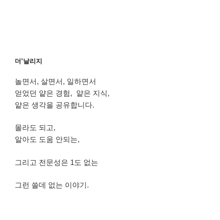
a
v
카
d
e
테
를
P
고
눌
r
리
러
i
트
파
v
리
더’날리지
일
a
[
을
t
C
놀면서, 살면서, 일하면서
열
e
o
얻었던 얕은 경험, 얕은 지식,
고
k
n
e
n
얕은 생각을 공유합니다.
y
e
를
c
몰라도 되고,
눌
t
알아도 도움 안되는,
러
i
저
o
장
n
그리고 전문성은 1도 없는
한
]
다
–
그런 쓸데 없는 이야기.
.
[
끝
S
.
S
H