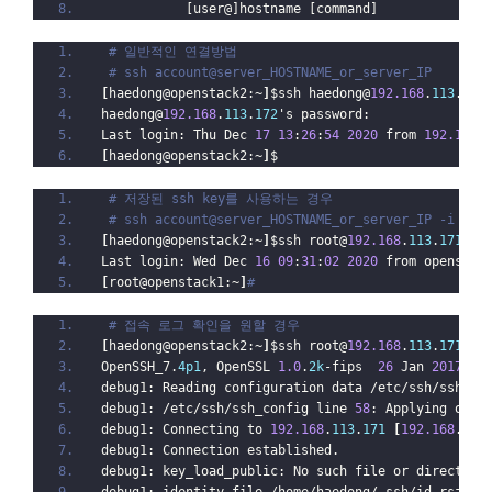
           [user@]hostname [command]
# 일반적인 연결방법
# ssh account@server_HOSTNAME_or_server_IP
[
haedong@openstack2:~
]
$ssh haedong@
192.168
.
113
.
172
haedong@
192.168
.
113
.
172
's password:
Last login: Thu Dec 
17
13
:
26
:
54
2020
 from 
192.168
.
[
haedong@openstack2:~
]
$
# 저장된 ssh key를 사용하는 경우
# ssh account@server_HOSTNAME_or_server_IP -i KEY
[
haedong@openstack2:~
]
$ssh root@
192.168
.
113
.
171
 -i
Last login: Wed Dec 
16
09
:
31
:
02
2020
 from openstac
[
root@openstack1:~
]
#
# 접속 로그 확인을 원할 경우
[
haedong@openstack2:~
]
$ssh root@
192.168
.
113
.
171
 -i
OpenSSH_7.
4p1
, OpenSSL 
1.0
.
2k
-fips  
26
 Jan 
2017
debug1: Reading configuration data /etc/ssh/ssh_co
debug1: /etc/ssh/ssh_config line 
58
: Applying opti
debug1: Connecting to 
192.168
.
113
.
171
[
192.168
.
113
debug1: Connection established.
debug1: key_load_public: No such file or directory
debug1: identity file /home/haedong/.ssh/id_rsa ty