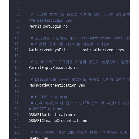
# root로 로그인을 허용할 것인지 설정. no로 설정하고 s
#PermitRootLogin yes
PermitRootLogin no
# 로그인을 시도하는 계정/.ssh/authorized_keys 파일을
# 허용할 공개키를 저장하는 파일을 가리킨다.
AuthorizedKeysFile      .ssh/authorized_keys
# 빈 패스워드 로그인을 허용할 것인지 설정한다. 당연히 no
PermitEmptyPasswords no
# password를 이용한 로그인을 허용할 것인지 설정한다.
PasswordAuthentication yes
# GSSAPI 사용 여부
# 간혹 폐쇄망에서 접속 지연(ID 입력 후 지연)이 발생하년 
# GSSAPI options
GSSAPIAuthentication no
GSSAPICleanupCredentials no
# 역시 폐쇄망 혹은 DNS 연결이 안되는 환경에서 접속 지연
UseDNS no