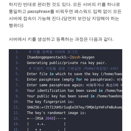
하지만 반대로 편리한 것도 있다. 모든 서버의 키를 하나로
통일하고 passphrase를 비워두면 패스워드 입력 없이 모든
서버에 접속이 가능해 진다.(당연히 보안상 지양해야 하는
행위다)
서버에서 키를 생성하고 등록하는 과정은 다음과 같다.
# 키를 등록할 서버에 로그인
[haedong@openstack3:~]
$ssh
-keygen
Generating public/private rsa key pair.
# 키쌍이 저장될 경로 기본값은 /home/계정명/.ssh/
Enter file 
in
 which to save the key (/home/haedong
Enter passphrase (empty 
for
 no passphrase): 비워
Enter same passphrase again: 비워두거나 최소
5
자 이상의
Your identification has been saved 
in
 /home/haedon
Your public key has been saved 
in
 /home/haedong/.s
The key fingerprint is:
SHA256:+rZt72JUHSrIuqEeI07ey/5MQm1pYmFxFmBukuegj8s
The key's randomart image is:
+---[RSA 
2048
]----+
|    +.+.         |
|   + +        .  |