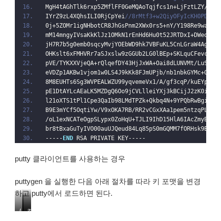
MgH4tAGhTlk6rxp5ZMflFF0GeMQAoTqjfcs1n+LjFztLZY/L/n
IYrZ9zL4XQhsILI0RjCpYei
//8rMtf3+w2QiyOFyIcKH0PDRDJ
0j+5ZOMr1igNHbotCR8JhGsPnm2XWx0rs5+nY/Y198Re9waebE
mM14mngyIVsaKkKlJz1OMkN1rEnHd6Hu0t52JRTDxI+DWed+Zb
jH7R7b5g0emb0sqcyMvjYOEbWD9hk7VBFuKL5CnLGraW4Ag+Fc
OHKslt6xFMHVRr7aSJxslw9zGGUb2LG0lBEp+SKLquCFevcv2r
pVE/TYKXXVjeQA+rQlqefDY43HjJxWA+Oai8dLUNVMt/LuSge5
eVDZp1AKBw1vjom1w0LS4J9kKk8FJmUPjb/nb1nbkGYMc+QGQZ
8M8EUHTs6Sg3WVPEALWZU99yqvemeVx1/A/gf3cqP/kuEYphFN
pE1DtAYLcAEaLK5MZDgQ6Oo9jCVLlleiYXj3kBCijJ2zK0iXh0
l21oXTS1tPl1Cpe3QaIb98LMdTPZk+Qkbq4N+9YPQbRwBgiDF2
B9E3mYCf5OqtiYw/V9xOKA7RB/RR2vCGxXAa1pem5ntzqPLYhB
/oL1exNCATeOgpSLypx0ZoHqU+TJLI9IhD15HlA6IAcZmyBp+j
br8tBxaGuTyIVO00auUJQeud84Lq85pS0mGQMM7fORHsk9B4Pu
-----
END
 RSA PRIVATE KEY-----
putty 클라이언트를 사용하는 경우
puttygen 을 실행한 다음 아래 절차를 따라 키 포맷을 변경
하고 putty에서 로드하면 된다.
L
S
좌
o
a
측