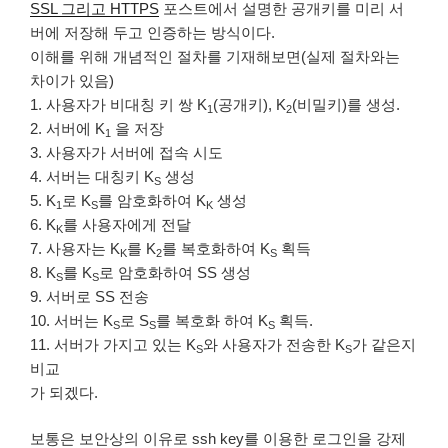
SSL 그리고 HTTPS
포스트에서 설명한 공개키를 미리 서
버에 저장해 두고 인증하는 방식이다.
이해를 위해 개념적인 절차를 기재해보면(실제 절차와는
차이가 있음)
1. 사용자가 비대칭 키 쌍 K
(공개키), K
(비밀키)를 생성.
1
2
2. 서버에 K
을 저장
1
3. 사용자가 서버에 접속 시도
4. 서버는 대칭키 K
생성
S
5. K
로 K
를 암호화하여 K
생성
1
S
K
6. K
를 사용자에게 전달
K
7. 사용자는 K
를 K
를 복호화하여 K
획득
K
2
S
8. K
를 K
로 암호화하여 SS 생성
S
S
9. 서버로 SS 전송
10. 서버는 K
로 S
를 복호화 하여 K
획득.
S
S
S
11. 서버가 가지고 있는 K
와 사용자가 전송한 K
가 같은지
S
S
비교
가 되겠다.
보통은 보안상의 이유로 ssh key를 이용한 로그인을 강제