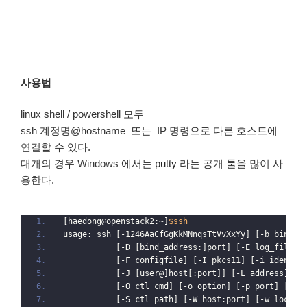
사용법
linux shell / powershell 모두
ssh 계정명@hostname_또는_IP 명령으로 다른 호스트에
연결할 수 있다.
대개의 경우 Windows 에서는
putty
라는 공개 툴을 많이 사
용한다.
[haedong@openstack2:~]
$ssh
usage: ssh [-1246AaCfGgKkMNnqsTtVvXxYy] [-b bind_a
           [-D [bind_address:]port] [-E log_file] 
           [-F configfile] [-I pkcs11] [-i identit
           [-J [user@]host[:port]] [-L address] [-
           [-O ctl_cmd] [-o option] [-p port] [-Q 
           [-S ctl_path] [-W host:port] [-w local_