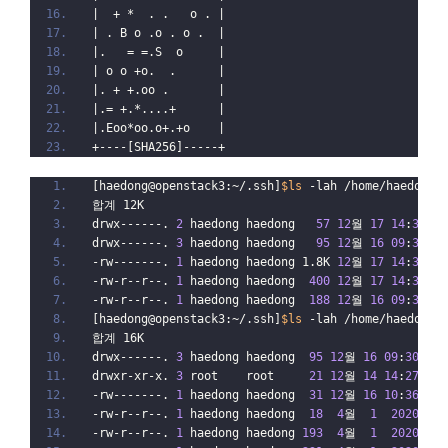
|  + *  . .   o . |
| . B o .o . o .  |
|.   = =.S  o     |
| o o +o.  .      |
|. + +.oo .       |
|.= +.*....+      |
|.Eoo*oo.o+.+o    |
+----[SHA256]-----+
[haedong@openstack3:~/.ssh]
$ls
 -lah /home/haedong/
합계 12K
drwx------. 
2
 haedong haedong   
57
12
월 
17
14
:
33
 .
drwx------. 
3
 haedong haedong   
95
12
월 
16
09
:
30
 ..
-rw-------. 
1
 haedong haedong 1.8K 
12
월 
17
14
:
33
 id
-rw-r--r--. 
1
 haedong haedong  
400
12
월 
17
14
:
33
 id
-rw-r--r--. 
1
 haedong haedong  
188
12
월 
16
09
:
30
 kn
[haedong@openstack3:~/.ssh]
$ls
 -lah /home/haedong/
합계 16K
drwx------. 
3
 haedong haedong  
95
12
월 
16
09
:
30
 .
drwxr-xr-x. 
3
 root    root     
21
12
월 
14
14
:
27
 ..
-rw-------. 
1
 haedong haedong  
31
12
월 
16
10
:
36
 .ba
-rw-r--r--. 
1
 haedong haedong  
18
4
월  
1
2020
 .ba
-rw-r--r--. 
1
 haedong haedong 
193
4
월  
1
2020
 .ba