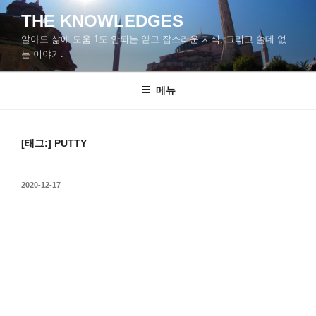
콘
THE KNOWLEDGES
텐
알아도 삶에 도움 1도 안되는 얕고 잡스러운 지식, 그리고 쓸데 없
츠
는 이야기.
로
바
메뉴
로
가
기
[태그:]
PUTTY
작
2020-12-17
성
일
자