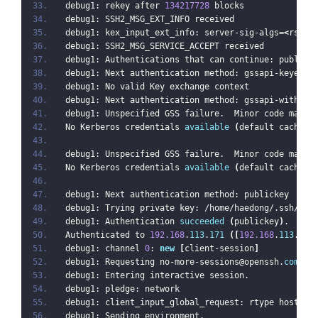
debug1: rekey after 
134217728
 blocks
debug1: SSH2_MSG_EXT_INFO received
debug1: kex_input_ext_info: server-sig-algs=
<
rsa-s
debug1: SSH2_MSG_SERVICE_ACCEPT received
debug1: Authentications that can continue: publick
debug1: Next authentication method: gssapi-keyex
debug1: No valid Key exchange context
debug1: Next authentication method: gssapi-with-mi
debug1: Unspecified GSS failure.  Minor code may p
No Kerberos credentials 
available
(
default cache: 
debug1: Unspecified GSS failure.  Minor code may p
No Kerberos credentials 
available
(
default cache: 
debug1: Next authentication method: publickey
debug1: Trying private key: /home/haedong/.ssh/id_
debug1: Authentication 
succeeded
(
publickey
)
.
Authenticated to 
192.168
.
113
.
171
([
192.168
.
113
.
171
debug1: channel 
0
: 
new
[
client-session
]
debug1: Requesting no-more-sessions@openssh.
com
debug1: Entering interactive session.
debug1: pledge: network
debug1: client_input_global_request: rtype hostkey
debug1: Sending environment.