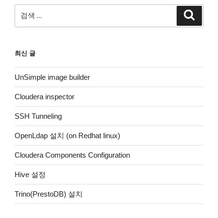
검
검
색
색:
최신 글
UnSimple image builder
Cloudera inspector
SSH Tunneling
OpenLdap 설치 (on Redhat linux)
Cloudera Components Configuration
Hive 설정
Trino(PrestoDB) 설치