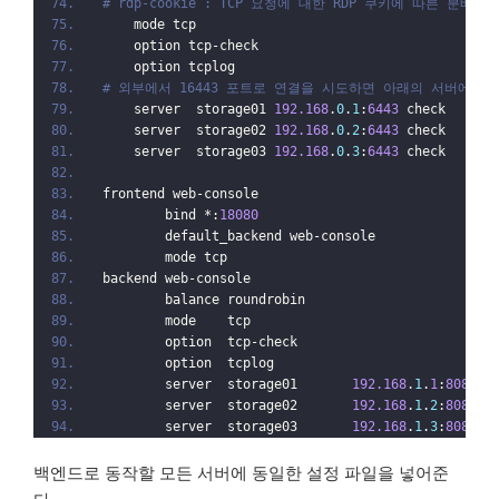
# rdp-cookie : TCP 요청에 대한 RDP 쿠키에 따른 분배
    mode tcp
    option tcp-check
    option tcplog
# 외부에서 16443 포트로 연결을 시도하면 아래의 서버에 
    server  storage01 
192.168
.
0
.
1
:
6443
 check
    server  storage02 
192.168
.
0
.
2
:
6443
 check
    server  storage03 
192.168
.
0
.
3
:
6443
 check
frontend web-console
        bind *:
18080
        default_backend web-console
        mode tcp
backend web-console
        balance roundrobin
        mode    tcp
        option  tcp-check
        option  tcplog
        server  storage01       
192.168
.
1
.
1
:
8080
  
        server  storage02       
192.168
.
1
.
2
:
8080
  
        server  storage03       
192.168
.
1
.
3
:
8080
  
백엔드로 동작할 모든 서버에 동일한 설정 파일을 넣어준