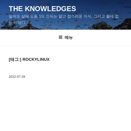
콘
THE KNOWLEDGES
텐
알아도 삶에 도움 1도 안되는 얕고 잡스러운 지식, 그리고 쓸데 없
츠
는 이야기.
로
바
메뉴
로
가
기
[태그:]
ROCKYLINUX
작
2022-07-28
성
일
자