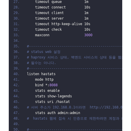
    timeout queue           1m
    timeout connect         10s
    timeout client          1m
    timeout server          1m
    timeout http-keep-alive 10s
    timeout check           10s
    maxconn                 
3000
#-------------------------------------------------
# status web 설정
# haproxy 서비스 상태, 백엔드 서비스의 상태 등을 웹을 
# 필수는 아니다.
#-------------------------------------------------
listen hastats
    mode http
    bind *:
8088
    stats enable
    stats show-legends
    stats uri /hastat
# 서버 주소가 192.168.0.1이라면  http://192.168.0.1
    stats auth admin:admin
#  hastats 웹에 접속 시 인증으로 제한하려면 계정과 패스
#-------------------------------------------------