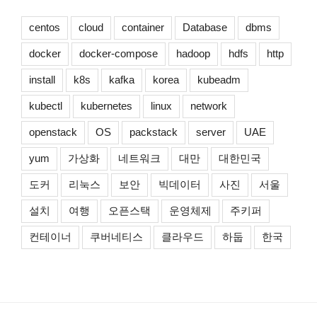
centos
cloud
container
Database
dbms
docker
docker-compose
hadoop
hdfs
http
install
k8s
kafka
korea
kubeadm
kubectl
kubernetes
linux
network
openstack
OS
packstack
server
UAE
yum
가상화
네트워크
대만
대한민국
도커
리눅스
보안
빅데이터
사진
서울
설치
여행
오픈스택
운영체제
주키퍼
컨테이너
쿠버네티스
클라우드
하둡
한국