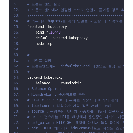
# 프론트 엔드 설정
# 프론트 엔드에서 설정한 포트로 연결이 들어올 경우 백엔드
#-------------------------------------------------
# 외부에서 haproxy를 통해 연결을 시도할 때 사용하는 포트
frontend  kubeproxy
    bind *:
16443
    default_backend kubeproxy
    mode tcp
#-------------------------------------------------
# 백엔드 설정
# 프론트엔드에서  defaultbackend 타겟으로 설정 된 백엔
#-------------------------------------------------
backend kubeproxy
    balance     roundrobin
# Balance Option
# Roundrobin : 순차적으로 분배
# static-rr : 서버에 부여된 가중치에 따라서 분배
# leastconn : 접속수가 가장 적은 서버로 분배
# source : 운영중인 서버의 가중치를 나눠서 접속자 IP 해싱
# uri : 접속하는 URI를 해싱해서 운영중인 서버의 가중치를 
# url_param : HTTP GET 요청에 대해서 특정 패턴이 
# hdr : HTTP 헤더에서 hdr(<name>)으로 지정된 조건이