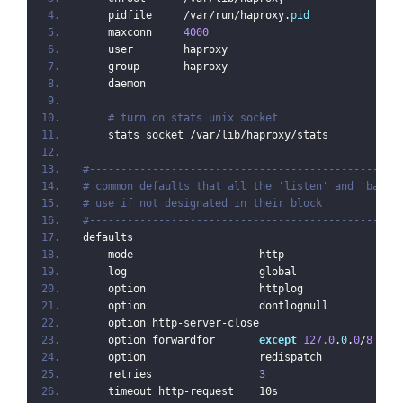
    pidfile     /var/run/haproxy.
pid
    maxconn     
4000
    user        haproxy
    group       haproxy
    daemon
# turn on stats unix socket
    stats socket /var/lib/haproxy/stats
#-------------------------------------------------
# common defaults that all the 'listen' and 'backe
# use if not designated in their block
#-------------------------------------------------
defaults
    mode                    http
    log                     global
    option                  httplog
    option                  dontlognull
    option http-server-close
    option forwardfor       
except
127.0
.
0
.
0
/
8
    option                  redispatch
    retries                 
3
    timeout http-request    10s