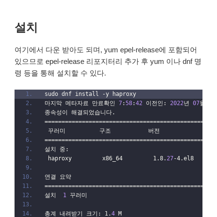
설치
여기에서 다운 받아도 되며, yum epel-release에 포함되어
있으므로 epel-release 리포지터리 추가 후 yum 이나 dnf 명
령 등을 통해 설치할 수 있다.
sudo dnf install -y haproxy
마지막 메타자료 만료확인 
7
:
58
:
42
 이전인: 
2022
년 
07
월 
28
종속성이 해결되었습니다.
==================================================
 꾸러미          구조           버전               
==================================================
설치 중:
 haproxy         x86_64         1.8.
27
-4.el8      
연결 요약
==================================================
설치  
1
 꾸러미
총계 내려받기 크기: 1.
4
 M