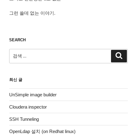
그런 쓸데 없는 이야기.
SEARCH
검
검
색
색:
최신 글
UnSimple image builder
Cloudera inspector
SSH Tunneling
OpenLdap 설치 (on Redhat linux)