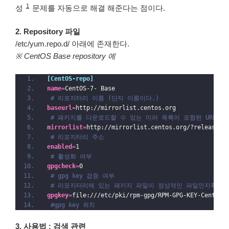
1
성
문제를 자동으로 해결 해준다는 점이다.
2. Repository 파일
/etc/yum.repo.d/ 아래에 존재한다.
※ CentOS Base repository 예
[CentOS-repo]
name
=
CentOS-7- Base
# 리포지터리 이름 (단지 이름이다.) 
baseurl
=
http://mirrorlist.centos.org
# 패키지를 다운로드할 수 있는 미러 목록이 포함된 URL 또
mirrorlist
=
http://mirrorlist.centos.org/?release=$
# 리포지터리 주소
enabled
=
1
# 활성화 여부
gpgcheck
=
0
# gpg key 검증 여부
# 리포지터리에 있는 패키지 파일이 정상적인 파일인지확인한다
gpgkey
=
file:///etc/pki/rpm-gpg/RPM-GPG-KEY-CentOS-
#gpg key 위치 
3. 사용법 : 검색 관련