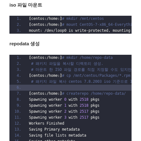
iso 파일 마운트
[
centos:/home:
]
# mkdir /mnt/centos
[
centos:/home:
]
# mount CentOS-7-x86_64-Everything-
mount: /dev/loop0 is write-protected, mounting rea
repodata 생성
[
centos:/home:
]
# mkdir /home/repo-data
# 패키지 파일을 복사할 디렉토리 생성.
# 마운트 한 ISO 파일 경로를 직접 지정할 수도 있지만, 
[
centos:/home:
]
# cp /mnt/centos/Packages/*.rpm /ho
# 패키지 파일 복사 centos 7.8.2003 iso 기준으로 100
[
centos:/home:
]
# createrepo /home/repo-data/
Spawning worker 
0
 with 
2518
 pkgs
Spawning worker 
1
 with 
2518
 pkgs
Spawning worker 
2
 with 
2517
 pkgs
Spawning worker 
3
 with 
2517
 pkgs
Workers Finished
Saving Primary metadata
Saving file lists metadata