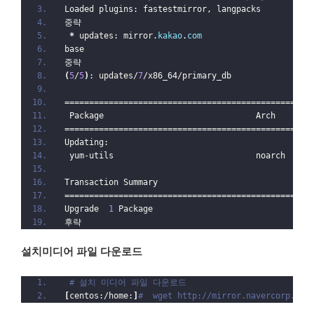
Loaded plugins: fastestmirror, langpacks
중략
*
 updates: mirror.
kakao
.
com
base                                              
중략
(
5
/
5
)
: updates/
7
/x86_64/primary_db                
==================================================
 Package                               Arch       
==================================================
Updating:
 yum-utils                             noarch     
Transaction Summary
==================================================
Upgrade  
1
 Package
후략
설치미디어 파일 다운로드
# 설치 미디어 파일 다운로드
[
centos:/home:
]
#  wget http://mirror.navercorp.com