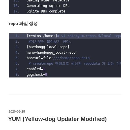
Saving other metadata
Generating sqlite DBs
Sqlite DBs complete
repo 파일 생성
[
centos:/home:
]
# vi /etc/yum.repos.d/local.repo
#여기부터 붙여넣기 한다.
[
haedongg_local-repo
]
name=haedongg_local-repo
baseurl=file:
////home/repo-data
# createrepo 명령으로 생성된 repodata 가 있는 디렉
enabled=
1
gpgcheck=
0
작
2020-08-28
성
YUM (Yellow-dog Updater Modified)
일
자