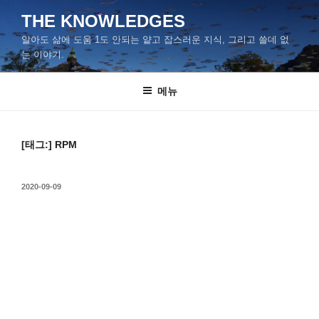
콘
THE KNOWLEDGES
텐
알아도 삶에 도움 1도 안되는 얕고 잡스러운 지식, 그리고 쓸데 없
츠
는 이야기.
로
바
메뉴
로
가
기
[태그:]
RPM
작
2020-09-09
성
일
자