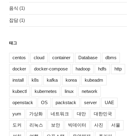
음식
(1)
잡담
(1)
태그
centos
cloud
container
Database
dbms
docker
docker-compose
hadoop
hdfs
http
install
k8s
kafka
korea
kubeadm
kubectl
kubernetes
linux
network
openstack
OS
packstack
server
UAE
yum
가상화
네트워크
대만
대한민국
도커
리눅스
보안
빅데이터
사진
서울