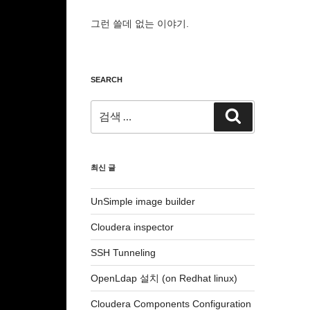
그런 쓸데 없는 이야기.
SEARCH
검
검
색:
색
최신 글
UnSimple image builder
Cloudera inspector
SSH Tunneling
OpenLdap 설치 (on Redhat linux)
Cloudera Components Configuration