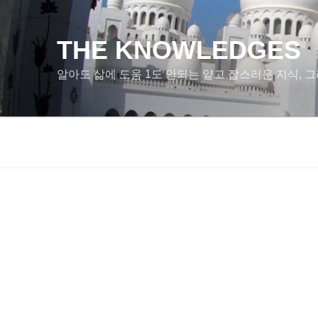
콘
텐
츠
THE KNOWLEDGES
로
알아도 삶에 도움 1도 안되는 얕고 잡스러운 지식, 그
바
로
가
기