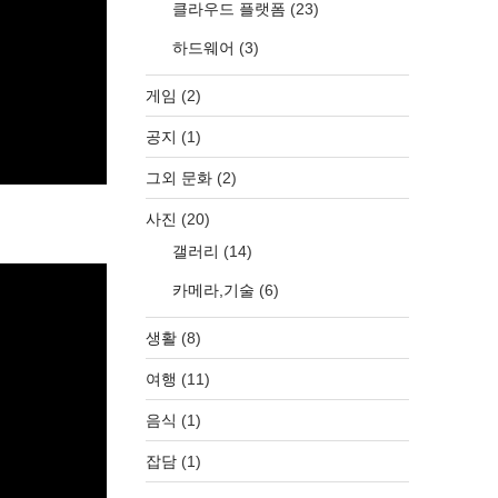
클라우드 플랫폼
(23)
하드웨어
(3)
게임
(2)
공지
(1)
그외 문화
(2)
사진
(20)
갤러리
(14)
카메라,기술
(6)
생활
(8)
여행
(11)
음식
(1)
잡담
(1)