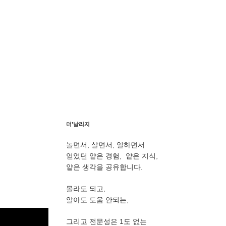
더’날리지
놀면서, 살면서, 일하면서
얻었던 얕은 경험, 얕은 지식,
얕은 생각을 공유합니다.
몰라도 되고,
알아도 도움 안되는,
그리고 전문성은 1도 없는