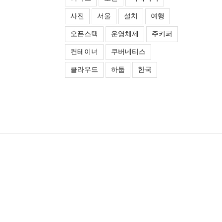
사진
서울
설치
여행
오픈스택
운영체제
주키퍼
컨테이너
쿠버네티스
클라우드
하둡
한국