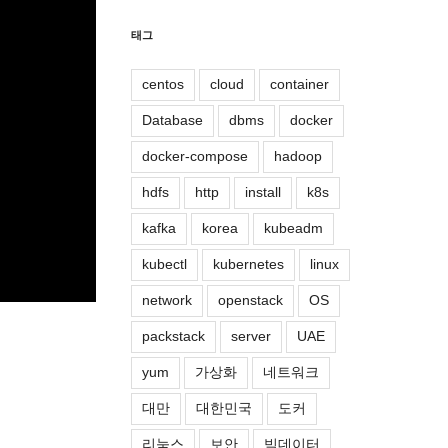
태그
centos
cloud
container
Database
dbms
docker
docker-compose
hadoop
hdfs
http
install
k8s
kafka
korea
kubeadm
kubectl
kubernetes
linux
network
openstack
OS
packstack
server
UAE
yum
가상화
네트워크
대만
대한민국
도커
리눅스
보안
빅데이터