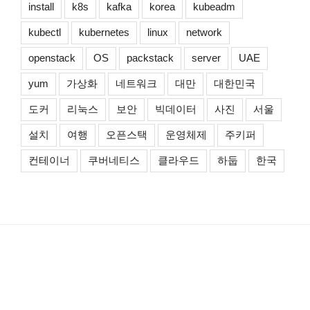
install
k8s
kafka
korea
kubeadm
kubectl
kubernetes
linux
network
openstack
OS
packstack
server
UAE
yum
가상화
네트워크
대만
대한민국
도커
리눅스
보안
빅데이터
사진
서울
설치
여행
오픈스택
운영체제
주키퍼
컨테이너
쿠버네티스
클라우드
하둡
한국