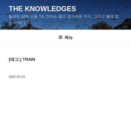
콘
THE KNOWLEDGES
텐
알아도 삶에 도움 1도 안되는 얕고 잡스러운 지식, 그리고 쓸데 없
츠
는 이야기.
로
바
메뉴
로
가
기
[태그:]
TRAIN
작
2021-01-21
성
일
자