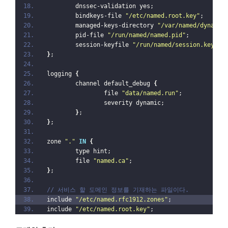
        dnssec-validation yes;
        bindkeys-file 
"/etc/named.root.key"
;
        managed-keys-directory 
"/var/named/dynamic
        pid-file 
"/run/named/named.pid"
;
        session-keyfile 
"/run/named/session.key"
;
}
;
logging 
{
        channel default_debug 
{
                file 
"data/named.run"
;
                severity dynamic;
}
;
}
;
zone 
"."
IN
{
        type hint;
        file 
"named.ca"
;
}
;
// 서비스 할 도메인 정보를 기재하는 파일이다. 
include 
"/etc/named.rfc1912.zones"
;
include 
"/etc/named.root.key"
;