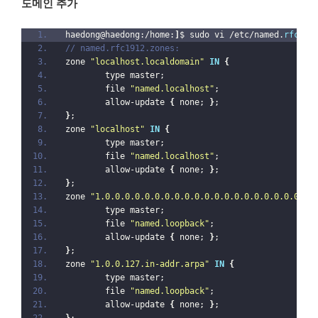
도메인 추가
haedong@haedong:/home:
]
$ sudo vi /etc/named.
rfc191
// named.rfc1912.zones:
zone 
"localhost.localdomain"
IN
{
        type master;
        file 
"named.localhost"
;
        allow-update 
{
 none; 
}
;
}
;
zone 
"localhost"
IN
{
        type master;
        file 
"named.localhost"
;
        allow-update 
{
 none; 
}
;
}
;
zone 
"1.0.0.0.0.0.0.0.0.0.0.0.0.0.0.0.0.0.0.0.0.0.
        type master;
        file 
"named.loopback"
;
        allow-update 
{
 none; 
}
;
}
;
zone 
"1.0.0.127.in-addr.arpa"
IN
{
        type master;
        file 
"named.loopback"
;
        allow-update 
{
 none; 
}
;
}
;