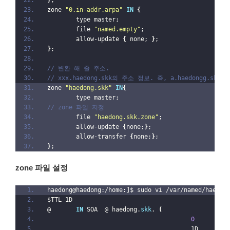
zone 
"0.in-addr.arpa"
IN
{
        type master;
        file 
"named.empty"
;
        allow-update 
{
 none; 
}
;
}
;
// 변환 해 줄 주소. 
// xxx.haedong.skk의 주소 정보. 즉, a.haedongg.sk
zone 
"haedong.skk"
IN
{
        type master;
// zone 파일 지정
        file 
"haedong.skk.zone"
;
        allow-update 
{
none;
}
;
        allow-transfer 
{
none;
}
;
}
;
zone 파일 설정
haedong@haedong:/home:
]
$ sudo vi /var/named/haedon
$TTL 1D
@       
IN
 SOA  @ haedong.
skk
. 
(
0
;
 
                                        1D      
;
 