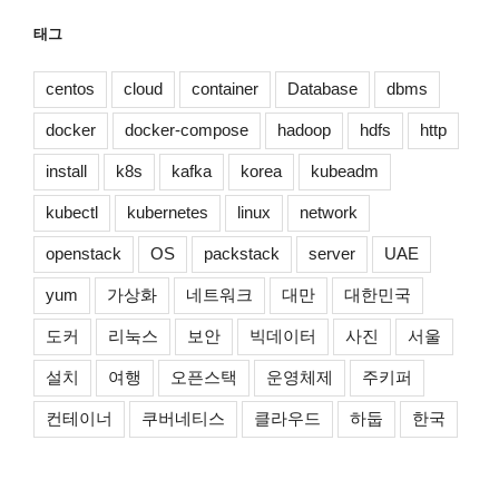
태그
centos
cloud
container
Database
dbms
docker
docker-compose
hadoop
hdfs
http
install
k8s
kafka
korea
kubeadm
kubectl
kubernetes
linux
network
openstack
OS
packstack
server
UAE
yum
가상화
네트워크
대만
대한민국
도커
리눅스
보안
빅데이터
사진
서울
설치
여행
오픈스택
운영체제
주키퍼
컨테이너
쿠버네티스
클라우드
하둡
한국