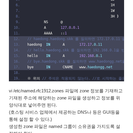
                                        1H      
;
 
                                        1W      
;
 
                                        3H 
)
;
 
        NS      @
        A       
127.0
.
0.1
        AAAA    ::
1
// haedong.haedong.skk 를 질의하면 172.17.0.11 을 
haedong  
IN
      A       
172.17
.
0
.
11
// hello.haedong.skk 를 질의하면 192.168.0.1을 반환한
hello    
IN
      A       
192.168
.
0
.
1
// bye.haedong.skk 를 질의하면 www.haedongg.net을 
bye      
IN
      CNAME   www.
haedongg
.
net
※ 위의 
// 주석은 적용되지 않는다. //로 시작하는 줄은 모
vi /etc/named.rfc1912.zones 파일에 zone 정보를 기재하고
기재된 주소에 해당하는 zone 파일을 생성하고 정보를 위
양식대로 넣어주면 된다.
(호스팅 서비스 업체에서 제공하는 DNS나 등은 GUI등을
통해 설정 할 수 있다.)
생성한 zone 파일은 named 그룹이 소유권을 가지도록 설