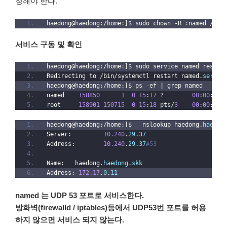
정해야 한다.
haedong@haedong:/home:
]
$ sudo chown -R :named /var
서비스 구동 및 확인
haedong@haedong:/home:
]
$ sudo service named restar
Redirecting to /bin/systemctl restart named.
servic
haedong@haedong:/home:
]
$ ps -ef 
|
 grep named
named    
158850
1
0
15
:
17
 ?        
00
:
00
:
00
 
root     
158901
150715
0
15
:
18
 pts/
3
00
:
00
:
00
 
haedong@haedong:/home:
]
$   nslookup haedong.
haedon
Server:         
10.240
.
29
.
37
Address:        
10.240
.
29
.
37
#53
Name:   haedong.
haedong
.
skk
Address: 
172.17
.
0
.
11
named 는 UDP 53 포트로 서비스한다.
방화벽(firewalld / iptables)등에서 UDP53번 포트를 허용
하지 않으면 서비스 되지 않는다.