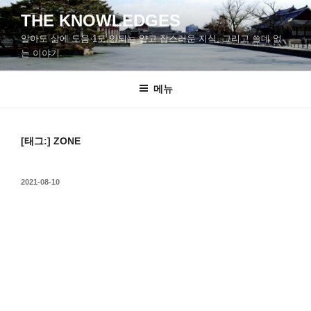
콘
THE KNOWLEDGES
텐
알아도 삶에 도움 1도 안되는 얕고 잡스러운 지식, 그리고 쓸데 없
츠
는 이야기.
로
바
메뉴
로
가
기
[태그:]
ZONE
작
2021-08-10
성
일
자