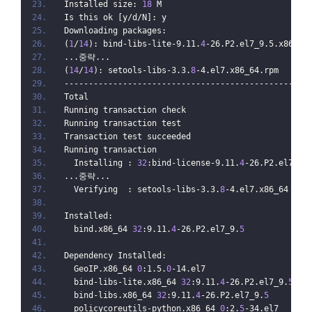
Installed size: 
18
 M
Is this ok [y/d/N]: y
Downloading packages:
(
1
/
14
): bind-libs-lite-9.11.
4
-26.P2.el7_9.5.x86_64
...중략...
(
14
/
14
): setools-libs-3.3.
8
-4.el7.x86_64.rpm      
--------------------------------------------------
Total                                             
Running transaction check
Running transaction test
Transaction test succeeded
Running transaction
  Installing : 
32
:bind-license-9.11.
4
-26.P2.el7_9.
...중략...
  Verifying  : setools-libs-3.3.
8
-4.el7.x86_64    
Installed:
  bind.x86_64 
32
:9.11.
4
-26.P2.el7_9.
5
Dependency Installed:
  GeoIP.x86_64 
0
:1.5.
0
-14.el7                     
  bind-libs-lite.x86_64 
32
:9.11.
4
-26.P2.el7_9.
5
   
  bind-libs.x86_64 
32
:9.11.
4
-26.P2.el7_9.
5
        
  policycoreutils-python.x86_64 
0
:2.
5
-34.el7      