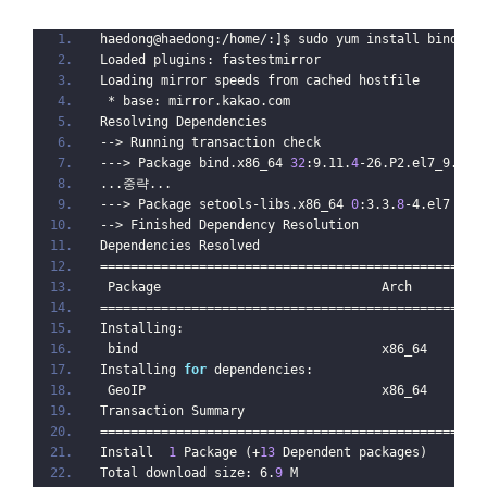
haedong@haedong:/home/:]$ sudo yum install bind
Loaded plugins: fastestmirror
Loading mirror speeds from cached hostfile
 * base: mirror.kakao.com
Resolving Dependencies
--> Running transaction check
---> Package bind.x86_64 
32
:9.11.
4
-26.P2.el7_9.
5
 w
...중략...
---> Package setools-libs.x86_64 
0
:3.3.
8
-4.el7 wil
--> Finished Dependency Resolution
Dependencies Resolved
==================================================
 Package                             Arch         
==================================================
Installing:
 bind                                x86_64       
Installing 
for
 dependencies:
 GeoIP                               x86_64       
Transaction Summary
==================================================
Install  
1
 Package (+
13
 Dependent packages)
Total download size: 6.
9
 M