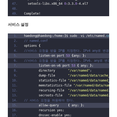
  setools-libs.x86_64 
0
:3.3.
8
-4.el7
Complete!
서비스 설정
haedong@haedong:/home:
]
$ sudo  vi /etc/named.
conf
// named.conf
options 
{
//서비스 요청을 받을 IP를 지정한다. IPv4 any로 변경한다.
        listen-on port 
53
{
any; 
}
;
//서비스 요청을 받을 IP를 지정한다. IPv6. any로 변경한다
        listen-on-v6 port 
53
{
 any; 
}
;
        directory       
"/var/named"
;
        dump-file       
"/var/named/data/cache_dum
        statistics-file 
"/var/named/data/named_sta
        memstatistics-file 
"/var/named/data/named_
        recursing-file  
"/var/named/data/named.rec
        secroots-file   
"/var/named/data/named.sec
// 서비스 요청을 허용해야 한다. 
        allow-query     
{
 any; 
}
;
        recursion yes;
        dnssec-enable yes;