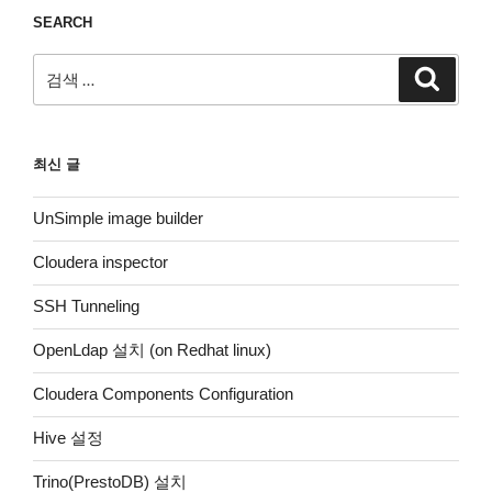
SEARCH
검
검
색
색:
최신 글
UnSimple image builder
Cloudera inspector
SSH Tunneling
OpenLdap 설치 (on Redhat linux)
Cloudera Components Configuration
Hive 설정
Trino(PrestoDB) 설치