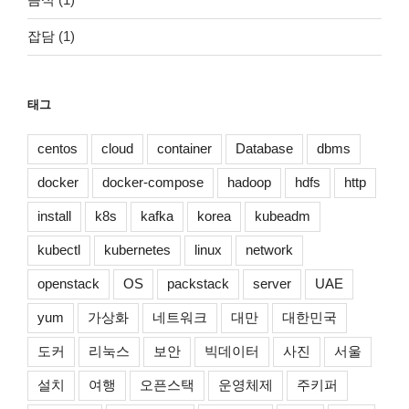
잡담
(1)
태그
centos
cloud
container
Database
dbms
docker
docker-compose
hadoop
hdfs
http
install
k8s
kafka
korea
kubeadm
kubectl
kubernetes
linux
network
openstack
OS
packstack
server
UAE
yum
가상화
네트워크
대만
대한민국
도커
리눅스
보안
빅데이터
사진
서울
설치
여행
오픈스택
운영체제
주키퍼