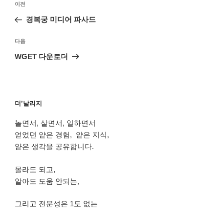
이
이전
탐
전
경복궁 미디어 파사드
색
글
다
다음
음
WGET 다운로더
글
더’날리지
놀면서, 살면서, 일하면서
얻었던 얕은 경험, 얕은 지식,
얕은 생각을 공유합니다.
몰라도 되고,
알아도 도움 안되는,
그리고 전문성은 1도 없는