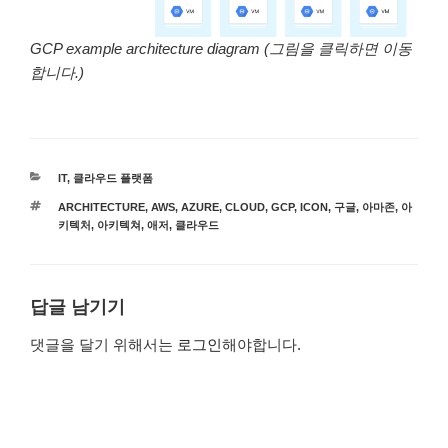
GCP example architecture diagram (그림을 클릭하면 이동
합니다.)
카
IT
,
클라우드 플랫폼
테
태
ARCHITECTURE
,
AWS
,
AZURE
,
CLOUD
,
GCP
,
ICON
,
구글
,
아마존
,
아
고
그
키텍처
,
아키텍쳐
,
애저
,
클라우드
리
답글 남기기
댓글을 달기 위해서는
로그인
해야합니다.
글