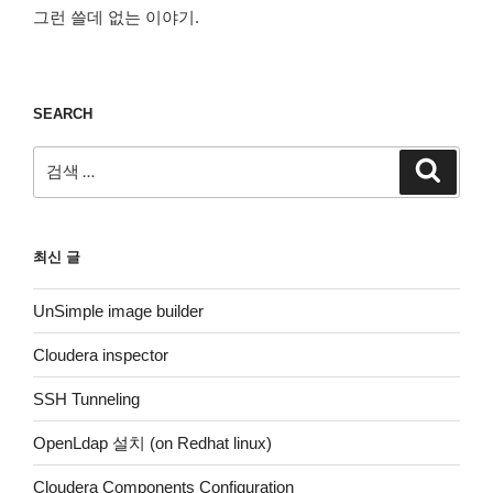
그런 쓸데 없는 이야기.
SEARCH
검
검
색
색:
최신 글
UnSimple image builder
Cloudera inspector
SSH Tunneling
OpenLdap 설치 (on Redhat linux)
Cloudera Components Configuration