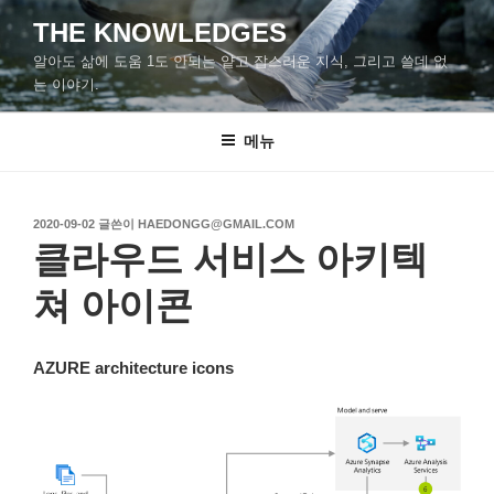
콘
THE KNOWLEDGES
텐
알아도 삶에 도움 1도 안되는 얕고 잡스러운 지식, 그리고 쓸데 없
츠
는 이야기.
로
바
메뉴
로
가
기
작
2020-09-02
글쓴이
HAEDONGG@GMAIL.COM
성
클라우드 서비스 아키텍
일
자
쳐 아이콘
AZURE architecture icons