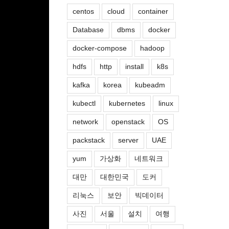
centos
cloud
container
Database
dbms
docker
docker-compose
hadoop
hdfs
http
install
k8s
kafka
korea
kubeadm
kubectl
kubernetes
linux
network
openstack
OS
packstack
server
UAE
yum
가상화
네트워크
대만
대한민국
도커
리눅스
보안
빅데이터
사진
서울
설치
여행