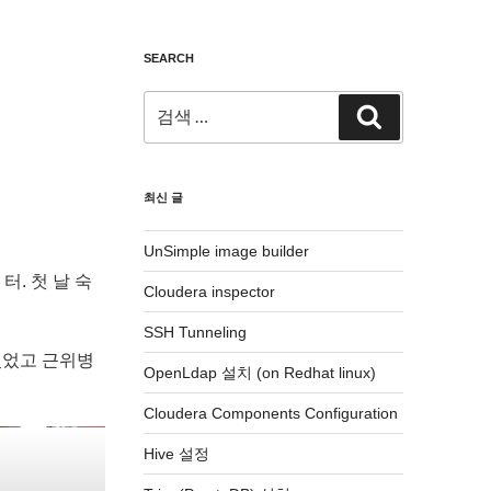
SEARCH
검
검
색:
색
최신 글
UnSimple image builder
. 첫 날 숙
Cloudera inspector
SSH Tunneling
있었고 근위병
OpenLdap 설치 (on Redhat linux)
Cloudera Components Configuration
Hive 설정