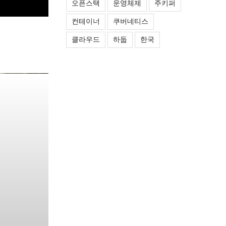
오픈스택
운영체제
주키퍼
컨테이너
쿠버네티스
클라우드
하둡
한국