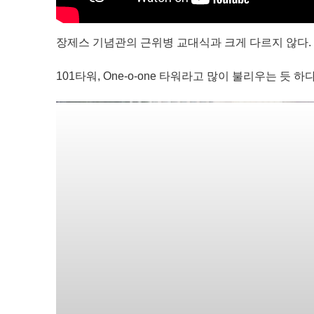
장제스 기념관의 근위병 교대식과 크게 다르지 않다.
101타워, One-o-one 타워라고 많이 불리우는 듯