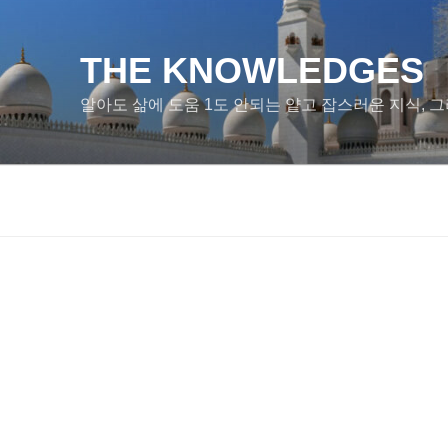
콘
텐
츠
THE KNOWLEDGES
로
알아도 삶에 도움 1도 안되는 얕고 잡스러운 지식, 그
바
로
가
기