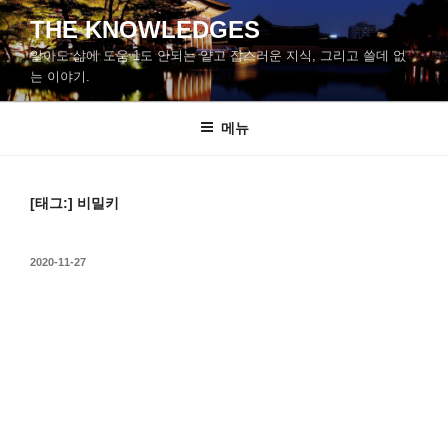
콘
THE KNOWLEDGES
텐
알아도 삶에 도움 1도 안되는 얕고 잡스러운 지식, 그리고 쓸데 없
츠
는 이야기.
로
바
메뉴
로
가
기
[태그:]
비밀키
작
2020-11-27
성
일
자