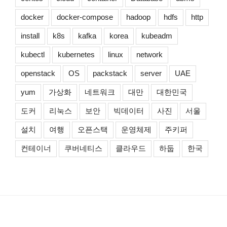
docker
docker-compose
hadoop
hdfs
http
install
k8s
kafka
korea
kubeadm
kubectl
kubernetes
linux
network
openstack
OS
packstack
server
UAE
yum
가상화
네트워크
대만
대한민국
도커
리눅스
보안
빅데이터
사진
서울
설치
여행
오픈스택
운영체제
주키퍼
컨테이너
쿠버네티스
클라우드
하둡
한국