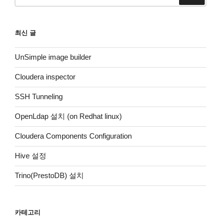
색:
최신 글
UnSimple image builder
Cloudera inspector
SSH Tunneling
OpenLdap 설치 (on Redhat linux)
Cloudera Components Configuration
Hive 설정
Trino(PrestoDB) 설치
카테고리