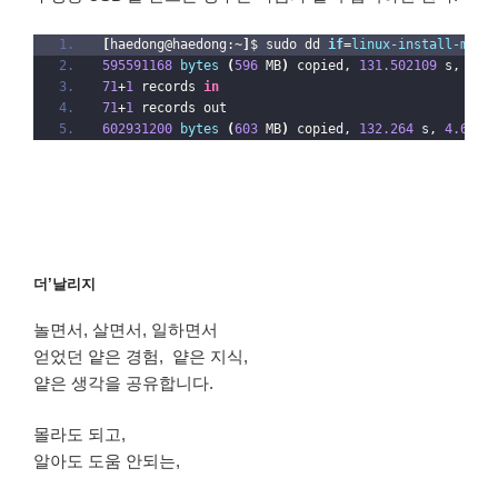
[
haedong@haedong:~
]
$ sudo dd 
if
=
linux-install-medi
595591168
bytes
(
596
 MB
)
 copied, 
131.502109
 s, 
4.5
71
+
1
 records 
in
71
+
1
 records out
602931200
bytes
(
603
 MB
)
 copied, 
132.264
 s, 
4.6
 MB
더’날리지
놀면서, 살면서, 일하면서
얻었던 얕은 경험, 얕은 지식,
얕은 생각을 공유합니다.
몰라도 되고,
알아도 도움 안되는,