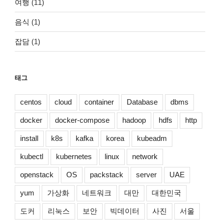
여행
(11)
음식
(1)
잡담
(1)
태그
centos
cloud
container
Database
dbms
docker
docker-compose
hadoop
hdfs
http
install
k8s
kafka
korea
kubeadm
kubectl
kubernetes
linux
network
openstack
OS
packstack
server
UAE
yum
가상화
네트워크
대만
대한민국
도커
리눅스
보안
빅데이터
사진
서울