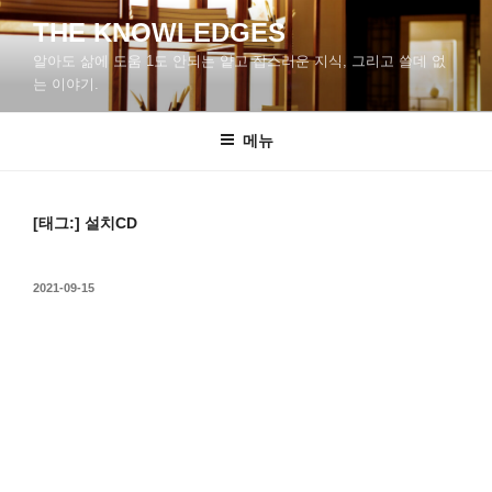
콘
THE KNOWLEDGES
텐
알아도 삶에 도움 1도 안되는 얕고 잡스러운 지식, 그리고 쓸데 없
츠
는 이야기.
로
바
메뉴
로
가
기
[태그:]
설치CD
작
2021-09-15
성
일
자