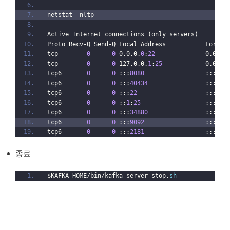
netstat -nltp
Active Internet connections (only servers)
Proto Recv-Q Send-Q Local Address           Foreig
tcp        
0
0
 0.0.0.
0
:
22
              0.0.0.
tcp        
0
0
 127.0.0.
1
:
25
            0.0.0.
tcp6       
0
0
 :::
8080
                 :::*  
tcp6       
0
0
 :::
40434
                :::*  
tcp6       
0
0
 :::
22
                   :::*  
tcp6       
0
0
 ::
1
:
25
                  :::*  
tcp6       
0
0
 :::
34880
                :::*  
tcp6       
0
0
 :::
9092
                 :::*  
tcp6       
0
0
 :::
2181
                 :::*  
종료
$KAFKA_HOME/bin/kafka-server-stop.
sh