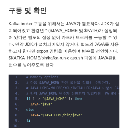
구동 및 확인
Kafka broker 구동을 위해서는 JAVA가 필요하다. JDK가 설
치되어있고 환경변수($JAVA_HOME 및 $PATH)가 설정되
어 있다면 별도의 설정 없이 카프카 브로커를 구동할 수 있
다. 만약 JDK가 설치되어있지 않거나, 별도의 JAVA를 사용
하고자 한다면 export 명령을 이용하여 변수를 선언하거나,
$KAFKA_HOME/bin/kafka-run-class.sh 파일에 JAVA관련
변수를 넣어주도록 한다.
# Memory options
# 다음 $JAVA_HOME 관련 옵션을 적절히 수정한다.
# JAVA_HOME=/WHERE/YOU/INSTALLED/JAVA 이렇게 JA
# 만약 JAVA_HOME 변수가 선언되지 않았다면  PATH에 등록
if
 [ -z 
"$JAVA_HOME"
 ]; 
then
  JAVA
=
"java"
else
  JAVA
=
"$JAVA_HOME/bin/java"
fi