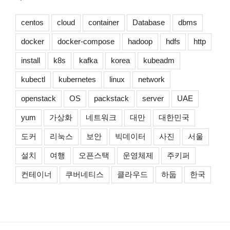
centos
cloud
container
Database
dbms
docker
docker-compose
hadoop
hdfs
http
install
k8s
kafka
korea
kubeadm
kubectl
kubernetes
linux
network
openstack
OS
packstack
server
UAE
yum
가상화
네트워크
대만
대한민국
도커
리눅스
보안
빅데이터
사진
서울
설치
여행
오픈스택
운영체제
주키퍼
컨테이너
쿠버네티스
클라우드
하둡
한국