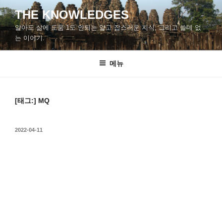
콘
THE KNOWLEDGES
텐
알아도 삶에 도움 1도 안되는 얕고 잡스러운 지식, 그리고 쓸데 없
츠
는 이야기.
로
바
메뉴
로
가
기
[태그:]
MQ
작
2022-04-11
성
일
자