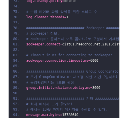
log.cleanup.policy
=
delete
# 수집 데이터 파일 삭제를 위한 스레드 수
log.cleaner.threads
=
1
############################# Zookeeper ##########
# zookeeper 정보.
# zookeeper 클러스터 모두 콤마(,)로 구분해서 기재한다.
zookeeper.connect
=
dist01.haedongg.net:2181,dist02.
# Timeout in ms for connecting to zookeeper
zookeeper.connection.timeout.ms
=
6000
############################# Group Coordinator Se
# 초기 GroupCoordinator 재조정 지연 시간 (밀리초) 
# 운영환경에서는 3초를 권장 
group.initial.rebalance.delay.ms
=
3000
############################# 기타 ################
# 최대 메시지 크기 (byte) 
# 예시는 15MB 까지의 메시지를 수신할 수 있다.
message.max.bytes
=
15728640