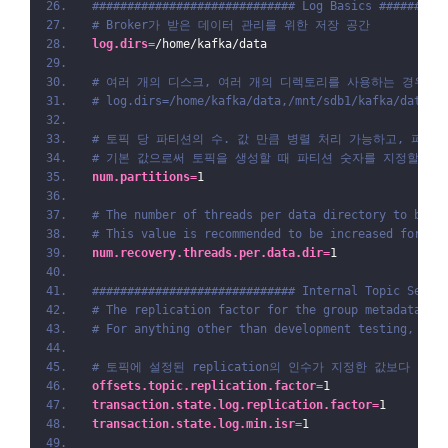
############################# Log Basics #########
# Broker가 받은 데이터 관리를 위한 저장 공간
log.dirs
=
/home/kafka/data
# 여러 개의 디스크, 여러 개의 디렉토리를 사용하는 경우 
# log.dirs=/home/kafka/data,/mnt/sdb1/kafka/data,/
# 토픽 당 파티션의 수. 값 만큼 병렬 처리 가능하고, 파일 
# 기본 값으로써 토픽을 생성할 때 파티션 숫자를 지정할 수 
num.partitions
=
1
# The number of threads per data directory to be u
# This value is recommended to be increased for in
num.recovery.threads.per.data.dir
=
1
############################# Internal Topic Setti
# The replication factor for the group metadata in
# For anything other than development testing, a v
# 토픽에 설정된 replication의 인수가 지정한 값보다 
offsets.topic.replication.factor
=
1
transaction.state.log.replication.factor
=
1
transaction.state.log.min.isr
=
1