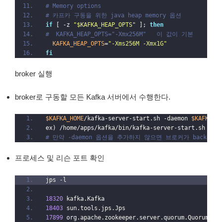
# Memory options
# 카프카 구동을 위한 java heap memory 옵션
if
 [ -z 
"$KAFKA_HEAP_OPTS"
 ]; 
then
#  KAFKA_HEAP_OPTS="-Xmx256M"   이 값이 기본
  KAFKA_HEAP_OPTS
=
"-Xms256M -Xmx1G"
fi
broker 실행
broker로 구동할 모든 Kafka 서버에서 수행한다.
$KAFKA_HOME
/kafka-server-start.sh -daemon 
$KAFKA_H
ex) /home/apps/kafka/bin/kafka-server-start.sh -da
# 만약 -daemon 옵션을 추가하지 않으면 브로커가 backgrou
프로세스 및 리슨 포트 확인
jps -l
18320
 kafka.Kafka
18403
 sun.tools.jps.Jps
17899
 org.apache.zookeeper.server.quorum.QuorumPee