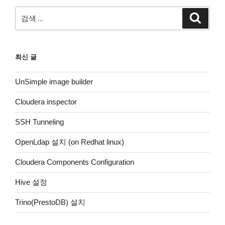
검
검
색
색:
최신 글
UnSimple image builder
Cloudera inspector
SSH Tunneling
OpenLdap 설치 (on Redhat linux)
Cloudera Components Configuration
Hive 설정
Trino(PrestoDB) 설치