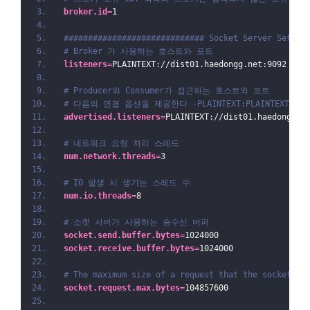
broker.id
=
1
############################# Socket Server Settin
# Broker 가 사용하는 호스트와 포트
listeners
=
PLAINTEXT://dist01.haedongg.net:9092
# Producer와 Consumer가 접근하는 호스트와 포트
# 다음의 연결 옵션을 제공한다 -PLAINTEXT:PLAINTEXT,SSL:SSL
advertised.listeners
=
PLAINTEXT://dist01.haedongg.n
# 네트워크 요청 처리 스레드
num.network.threads
=
3
# IO 발생 시 생기는 스레드 수
num.io.threads
=
8
# 소켓 서버가 사용하는 송수신 버퍼
socket.send.buffer.bytes
=
1024000
socket.receive.buffer.bytes
=
1024000
# The maximum size of a request that the socket se
socket.request.max.bytes
=
104857600