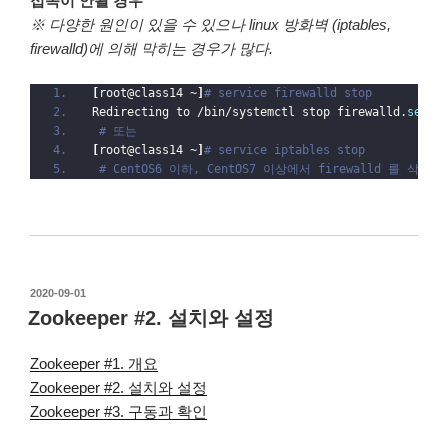
접속이 안될 경우
※ 다양한 원인이 있을 수 있으나 linux 방화벽 (iptables,
firewalld)에 의해 막히는 경우가 많다.
[
root@class14 ~
]
# service firewalld stop
Redirecting to /bin/systemctl stop firewalld.
servi
# 또는
[
root@class14 ~
]
# service iptables stop
# CentOS6 이하, CentOS7 이상에서 firewalld 를 삭제
작
2020-09-01
성
Zookeeper #2. 설치와 설정
일
자
Zookeeper #1. 개요
Zookeeper #2. 설치와 설정
Zookeeper #3. 구동과 확인