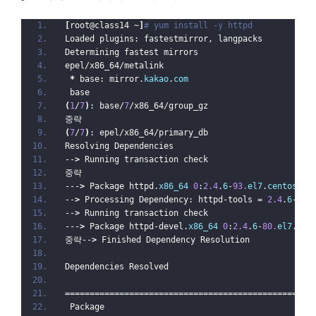
[
root@class14 ~
]
# yum install -y httpd
Loaded plugins: fastestmirror, langpacks
Determining fastest mirrors
epel/x86_64/metalink                              
*
 base: mirror.
kakao
.
com
 base                                             
(
1
/
7
)
: base/
7
/x86_64/group_gz                     
중략
(
7
/
7
)
: epel/x86_64/primary_db                     
Resolving Dependencies
--
>
 Running transaction check
중략
---
>
 Package httpd.
x86_64
0
:
2.4
.
6
-
93.
el7
.
centos
 wi
--
>
 Processing Dependency: httpd-tools = 
2.4
.
6
-
93.
--
>
 Running transaction check
---
>
 Package httpd-devel.
x86_64
0
:
2.4
.
6
-
80.
el7
.
cen
중략--
>
 Finished Dependency Resolution
Dependencies Resolved
==================================================
 Package                                          