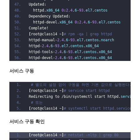
Updated:
  httpd.
x86_64
0
:
2.4
.
6
-
93.
el7
.
centos
Dependency Updated:
  httpd-devel.
x86_64
0
:
2.4
.
6
-
93.
el7
.
centos
        
Complete!
[
root@class14 ~
]
# rpm -qa | grep httpd
httpd-manual-
2.4
.
6
-
93.
el7
.
centos
.
noarch
httpd-
2.4
.
6
-
93.
el7
.
centos
.
x86_64
httpd-tools-
2.4
.
6
-
93.
el7
.
centos
.
x86_64
httpd-devel-
2.4
.
6
-
93.
el7
.
centos
.
x86_64
서비스 구동
# 별도의 설정 없이 구동을 하면 기본 값으로 실행된다.
[
root@class14 ~
]
# service start httpd
Redirecting to /bin/systemctl start httpd.
service
# 또는
[
root@class14 ~
]
# systemctl start httpd.service
서비스 구동 확인
[
root@class14 ~
]
# netstat -nltp | grep 80