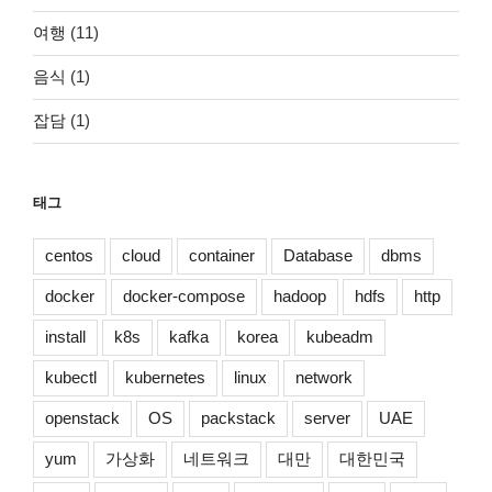
여행
(11)
음식
(1)
잡담
(1)
태그
centos
cloud
container
Database
dbms
docker
docker-compose
hadoop
hdfs
http
install
k8s
kafka
korea
kubeadm
kubectl
kubernetes
linux
network
openstack
OS
packstack
server
UAE
yum
가상화
네트워크
대만
대한민국