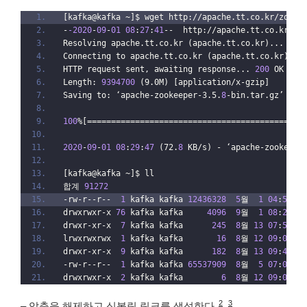
[kafka@kafka ~]$ wget http://apache.tt.co.kr/zooke
-
-2020
-
09
-
01
08
:
27
:
41
--  http://apache.tt.co.kr/zo
Resolving apache.tt.co.kr (apache.tt.co.kr)... 211
Connecting to apache.tt.co.kr (apache.tt.co.kr)|21
HTTP request sent, awaiting response... 
200
 OK
Length: 
9394700
 (9.0M) [application/x-gzip]
Saving to: ‘apache-zookeeper-3.5.
8
-bin.tar.gz’
100
%[=============================================
2020
-
09
-
01
08
:
29
:
47
 (72.
8
 KB/s) - ‘apache-zookeepe
[kafka@kafka ~]$ ll
합계 
91272
-rw-r--r--  
1
 kafka kafka 
12436328
5
월  
1
04
:
53
 ap
drwxrwxr-x 
76
 kafka kafka     
4096
9
월  
1
08
:
29
 da
drwxr-xr-x  
7
 kafka kafka      
245
8
월 
13
07
:
54
 jd
lrwxrwxrwx  
1
 kafka kafka       
16
8
월 
12
09
:
00
 ka
drwxr-xr-x  
9
 kafka kafka      
182
8
월 
13
09
:
48
 ka
-rw-r--r--  
1
 kafka kafka 
65537909
8
월  
5
07
:
01
 ka
drwxrwxr-x  
2
 kafka kafka        
6
8
월 
12
09
:
07
 pe
2
3
– 압축을 해제하고 심볼릭 링크를 생성한다.