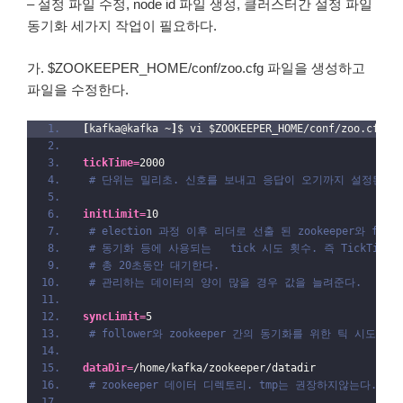
– 설정 파일 수정, node id 파일 생성, 클러스터간 설정 파일
동기화 세가지 작업이 필요하다.
가. $ZOOKEEPER_HOME/conf/zoo.cfg 파일을 생성하고
파일을 수정한다.
[
kafka@kafka ~
]
$ vi $ZOOKEEPER_HOME/conf/zoo.cfg
tickTime
=
2000
# 단위는 밀리초. 신호를 보내고 응답이 오기까지 설정된 시
initLimit
=
10
# election 과정 이후 리더로 선출 된 zookeeper와 follo
# 동기화 등에 사용되는   tick 시도 횟수. 즉 TickTime=20
# 총 20초동안 대기한다.
# 관리하는 데이터의 양이 많을 경우 값을 늘려준다.
syncLimit
=
5
# follower와 zookeeper 간의 동기화를 위한 틱 시도 횟수
dataDir
=
/home/kafka/zookeeper/datadir
# zookeeper 데이터 디렉토리. tmp는 권장하지않는다.