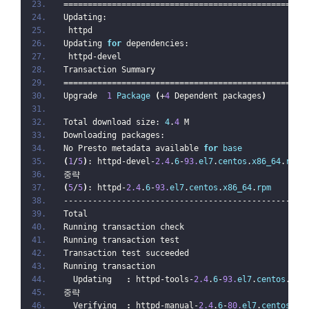
==================================================
Updating:
 httpd                                            
Updating 
for
 dependencies:
 httpd-devel                                      
Transaction Summary
==================================================
Upgrade  
1
Package
(
+
4
 Dependent packages
)
Total download size: 
4
.
4
 M
Downloading packages:
No Presto metadata available 
for
base
(
1
/
5
)
: httpd-devel-
2.4
.
6
-
93.
el7
.
centos
.
x86_64
.
rpm
중략
(
5
/
5
)
: httpd-
2.4
.
6
-
93.
el7
.
centos
.
x86_64
.
rpm
--------------------------------------------------
Total                                             
Running transaction check
Running transaction test
Transaction test succeeded
Running transaction
  Updating   
:
 httpd-tools-
2.4
.
6
-
93.
el7
.
centos
.
x86
중략
  Verifying  
:
 httpd-manual-
2.4
.
6
-
80.
el7
.
centos
.
no