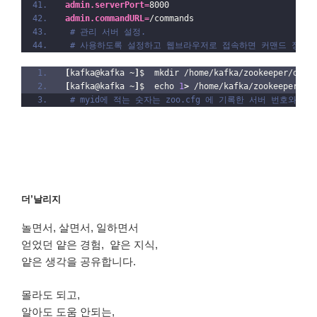
admin.serverPort
=
8000
admin.commandURL
=
/commands
# 관리 서버 설정.
# 사용하도록 설정하고 웹브라우저로 접속하면 커맨드 정보를
[
kafka@kafka ~
]
$  mkdir /home/kafka/zookeeper/data
[
kafka@kafka ~
]
$  echo 
1
>
 /home/kafka/zookeeper/da
# myid에 적는 숫자는 zoo.cfg 에 기록한 서버 번호와 일
더’날리지
놀면서, 살면서, 일하면서
얻었던 얕은 경험, 얕은 지식,
얕은 생각을 공유합니다.
몰라도 되고,
알아도 도움 안되는,