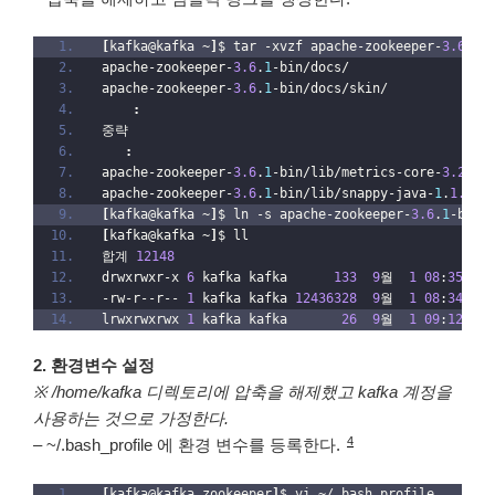
[
kafka@kafka ~
]
$ tar -xvzf apache-zookeeper-
3.6
.
1
-
apache-zookeeper-
3.6
.
1
-bin/docs/
apache-zookeeper-
3.6
.
1
-bin/docs/skin/
:
중략
:
apache-zookeeper-
3.6
.
1
-bin/lib/metrics-core-
3.2
.
5
.
apache-zookeeper-
3.6
.
1
-bin/lib/snappy-java-
1
.
1.7
.
j
[
kafka@kafka ~
]
$ ln -s apache-zookeeper-
3.6
.
1
-bin 
[
kafka@kafka ~
]
$ ll
합계 
12148
drwxrwxr-x 
6
 kafka kafka      
133
9
월  
1
08
:
35
 apa
-rw-r--r-- 
1
 kafka kafka 
12436328
9
월  
1
08
:
34
 apa
lrwxrwxrwx 
1
 kafka kafka       
26
9
월  
1
09
:
12
 zoo
2. 환경변수 설정
※ /home/kafka 디렉토리에 압축을 해제했고 kafka 계정을
사용하는 것으로 가정한다.
4
– ~/.bash_profile 에 환경 변수를 등록한다.
[
kafka@kafka zookeeper
]
$ vi ~/.bash_profile