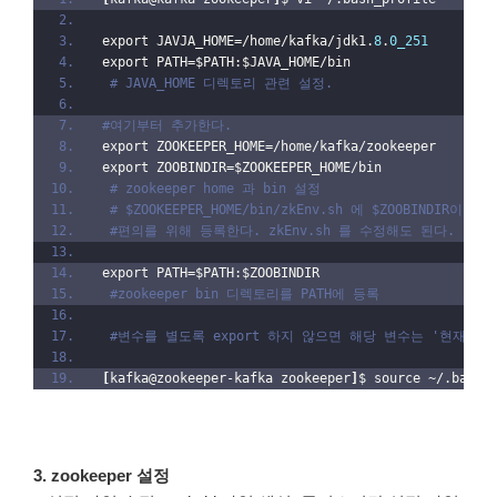
export JAVJA_HOME=/home/kafka/jdk1.
8
.
0_251
export PATH=$PATH:$JAVA_HOME/bin
# JAVA_HOME 디렉토리 관련 설정. 
#여기부터 추가한다.
export ZOOKEEPER_HOME=/home/kafka/zookeeper
export ZOOBINDIR=$ZOOKEEPER_HOME/bin
# zookeeper home 과 bin 설정
# $ZOOKEEPER_HOME/bin/zkEnv.sh 에 $ZOOBINDIR
#편의를 위해 등록한다. zkEnv.sh 를 수정해도 된다.
export PATH=$PATH:$ZOOBINDIR
#zookeeper bin 디렉토리를 PATH에 등록
#변수를 별도록 export 하지 않으면 해당 변수는 '현재의
[
kafka@zookeeper-kafka zookeeper
]
$ source ~/.bash_
3. zookeeper 설정