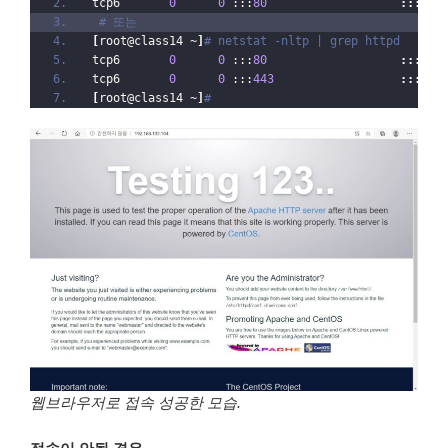
tcp6       
0
0
 :::
80
:::*
  
# 또는
[
root@class14 ~
]
# netstat -nltp | grep httpd
tcp6       
0
0
 :::
80
:::*
  
tcp6       
0
0
 :::
443
:::*
  
[
root@class14 ~
]
#
웹브라우저로 접속 성공한 모습.