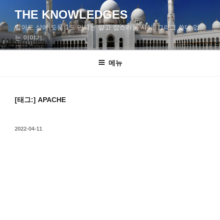
콘
THE KNOWLEDGES
텐
알아도 삶에 도움 1도 안되는 얕고 잡스러운 지식, 그리고 쓸데 없
츠
는 이야기.
로
바
메뉴
로
가
기
[태그:]
APACHE
작
2022-04-11
성
일
자