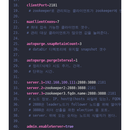
clientPort
=
2181
# zookeeper로 관리되는 클라이언트가 zookeeper에 연
maxClientCnxns
=
7
# 최대 접속 가능한 클라이언트 갯수.
# 관리 대상 클라이언트가 많으면 값을 늘려준다.
autopurge.snapRetainCount
=
3
# dataDir 디렉토리에 유지할 snapshot 갯수
autopurge.purgeInterval
=
1
# 정리(삭제) 시도 주기, 간격. 
# 단위는 시간.
server.1
=
192.168
.
100.111
:2888:3888
;2181
server.2
=
zookeeper2:2888:3888
;2181
server.3
=
zookeeper3.fqdn.name:2888:3888
;2181
# 노드 정보. IP, host명(hosts 파일에 있는), FQDN 을
# 2888은 leader노드가 follower 노드를 위해 열어두는
# 3888은 리더 선출을 위한 election 용 포트.
# server. 뒤에 오는 숫자는 노드의 식별자가 된다. 
admin.enableServer
=
true